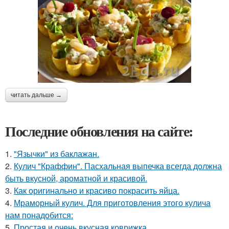
читать дальше →
Последние обновления на сайте:
1.
"Язычки" из баклажан.
2.
Кулич "Краффин". Пасхальная выпечка всегда должна
быть вкусной, ароматной и красивой.
3.
Как оригинально и красиво покрасить яйца.
4.
Мраморный кулич. Для приготовления этого кулича
нам понадобится:
5.
Простая и очень вкусная коврижка.