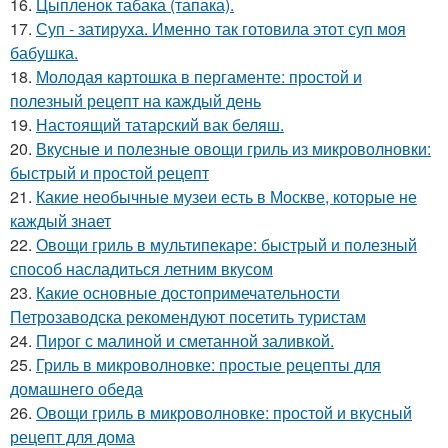
16.
Цыпленок табака (тапака).
17.
Суп - затируха. Именно так готовила этот суп моя
бабушка.
18.
Молодая картошка в пергаменте: простой и
полезный рецепт на каждый день
19.
Настоящий татарский вак беляш.
20.
Вкусные и полезные овощи гриль из микроволновки:
быстрый и простой рецепт
21.
Какие необычные музеи есть в Москве, которые не
каждый знает
22.
Овощи гриль в мультипекаре: быстрый и полезный
способ насладиться летним вкусом
23.
Какие основные достопримечательности
Петрозаводска рекомендуют посетить туристам
24.
Пирог с малиной и сметанной заливкой.
25.
Гриль в микроволновке: простые рецепты для
домашнего обеда
26.
Овощи гриль в микроволновке: простой и вкусный
рецепт для дома