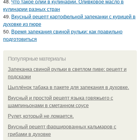
48.
Что такое олии в кулинарии. Оливковое масло в
кулинарии разных стран
49.
Вкусный рецепт картофельной запеканки с курицей в
духовке из пюре
50.
Время запекания свиной рульки: как правильно
подготовиться
Популярные материалы
Запеканка свиной рульки в светлом пиве: рецепт и
подсказки
Цыплёнок табака в пакете для запекания в духовке.
Вкусный и простой рецепт языка говяжьего с
шампиньонами в сметанном соусе
Рулет, который не ломается.
Вкусный рецепт фаршированных кальмаров с
грибами в духовке