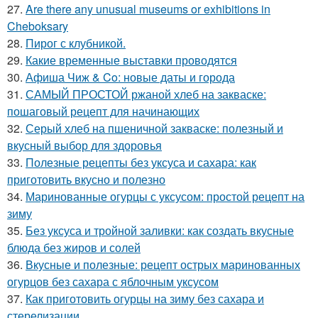
27.
Are there any unusual museums or exhibitions in
Cheboksary
28.
Пирог с клубникой.
29.
Какие временные выставки проводятся
30.
Афиша Чиж & Co: новые даты и города
31.
САМЫЙ ПРОСТОЙ ржаной хлеб на закваске:
пошаговый рецепт для начинающих
32.
Серый хлеб на пшеничной закваске: полезный и
вкусный выбор для здоровья
33.
Полезные рецепты без уксуса и сахара: как
приготовить вкусно и полезно
34.
Маринованные огурцы с уксусом: простой рецепт на
зиму
35.
Без уксуса и тройной заливки: как создать вкусные
блюда без жиров и солей
36.
Вкусные и полезные: рецепт острых маринованных
огурцов без сахара с яблочным уксусом
37.
Как приготовить огурцы на зиму без сахара и
стерелизации