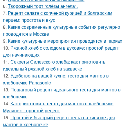
6.
Творожный торт "слёзы ангела".
7.
Рецепт салата с копченой курицей и болгарским
перцем: простота и вкус
8.
Какие современные культурные события регулярно
проводятся в Москве
9.
Какие культурные мероприятия проводятся в парках
10.
Ржаной хлеб с солодом в духовке: простой рецепт
для начинающих
11.
Секреты Силезского хлеба: как приготовить
идеальный ржаной хлеб на закваске
12.
Удобство на вашей кухне: тесто для мантов в
хлебопечке Panasonic
13.
Пошаговый рецепт идеального теста для мантов в
хлебопечке
14.
Как приготовить тесто для мантов в хлебопечке
Мулинекс: простой рецепт
15.
Простой и быстрый рецепт теста на кипятке для
мантов в хлебопечке