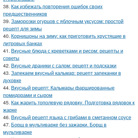
38.
Как избежать повторения ошибок своих
предшественников
39.
Заморозки огурцов с яблочным уксусом: простой
рецепт для зимы
40.
Корнишоны на зиму: как приготовить хрустящие в
литровых банках
41.
Вкусные блюда с креветками и рисом: рецепты и
советы
42.
Вкусные драники с салом: рецепт и подсказки
43.
Запекаем вкусный кальмар: рецепт запеканки в
духовке
44.
Вкусный рецепт: Кальмары фаршированные
помидорами и сыром
45.
Как жарить тополевую рядовку. Подготовка рядовок к
жарке
46.
Вкусный рецепт языка с грибами в сметанном соусе
47.
Борщ в мультиварке без зажарки. Борщ в
мультиварке