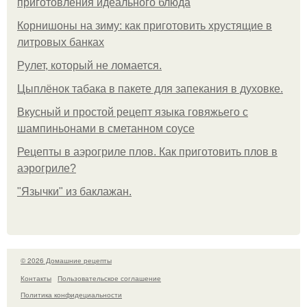
приготовления идеального блюда
Корнишоны на зиму: как приготовить хрустящие в
литровых банках
Рулет, который не ломается.
Цыплёнок табака в пакете для запекания в духовке.
Вкусный и простой рецепт языка говяжьего с
шампиньонами в сметанном соусе
Рецепты в аэрогриле плов. Как приготовить плов в
аэрогриле?
"Язычки" из баклажан.
© 2026 Домашние рецепты
Контакты
Пользовательское соглашение
Политика конфидециальности