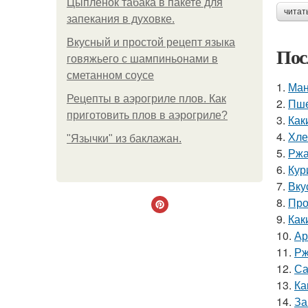
Цыплёнок табака в пакете для
читат
запекания в духовке.
Вкусный и простой рецепт языка
Пос
говяжьего с шампиньонами в
сметанном соусе
1.
Ман
Рецепты в аэрогриле плов. Как
2.
Пше
приготовить плов в аэрогриле?
3.
Как
4.
Хле
"Язычки" из баклажан.
5.
Ржа
6.
Кур
7.
Вку
8.
Про
9.
Как
10.
Ар
11.
Рж
12.
Са
13.
Ка
14.
За