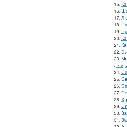
15.
Ка
16.
Шо
17.
Лю
18.
Пи
19.
Пр
20.
Ка
21.
Ка
22.
Бы
23.
Ме
дети, 
24.
Се
25.
Се
26.
Се
27.
Се
28.
Хр
29.
Сл
30.
За
31.
За
32.
Аз