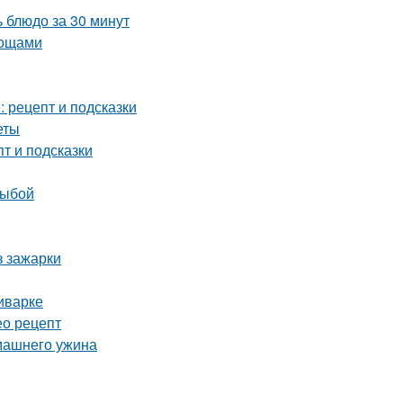
 блюдо за 30 минут
вощами
 рецепт и подсказки
еты
т и подсказки
рыбой
з зажарки
иварке
ео рецепт
омашнего ужина