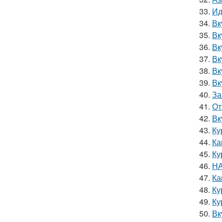
33.
Ид
34.
Вк
35.
Вк
36.
Вк
37.
Вк
38.
Вк
39.
Вк
40.
За
41.
От
42.
Вк
43.
Ку
44.
Ка
45.
Ку
46.
НА
47.
Ка
48.
Ку
49.
Ку
50.
Вк