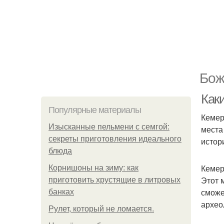
Бож
Как
Популярные материалы
Кемер
Изысканные пельмени с семгой:
места
секреты приготовления идеального
истор
блюда
Кемер
Корнишоны на зиму: как
Этот 
приготовить хрустящие в литровых
сможе
банках
архео
Рулет, который не ломается.