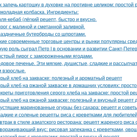
к запечь картошку в духовке на противне целиком: простой 
коладная колбаска. Ингредиенты:
ля-кебаб (лёгкий рецепт, быстро и вкусно.
рог с малиной и сметанной заливкой.
аздничные бутерброды со шпротами.
кие современные торговые центры и рынки популярны сред
кую роль сыграл Петр I в основании и развитии Санкт-Пете
стрый пирог с замороженными ягодами.
довое печенье. Эти мягкие, душистые, сладкие и рассыпчат
и взрослые.
рый хлеб на закваске: полезный и ароматный рецепт
рый хлеб на ржаной закваске в домашних условиях: просто
креты приготовления серого хлеба на закваске: простой ре
рый хлеб на ржаной закваске: полезный и вкусный рецепт 
устящие маринованные огурцы без сахара: рецепт и совет
адкие и соленые рецепты риса с креветками для любителе
втрак в стиле азиатского ресторана: рецепт жареного риса 
вораживающий вкус: рисовая запеканка с креветками, ово
иатский рис с креветками: простой и вкусный рецепт