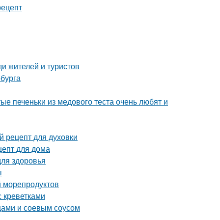
рецепт
и жителей и туристов
рбурга
ые печеньки из медового теста очень любят и
й рецепт для духовки
цепт для дома
для здоровья
ы
й морепродуктов
с креветками
щами и соевым соусом