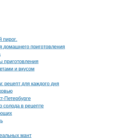
 пирог.
ля домашнего приготовления
а
ты приготовления
ретами и вкусом
м: рецепт для каждого дня
ковью
кт-Петербурге
о солода в рецепте
ающих
нь
деальных мант