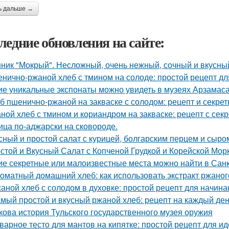
ь дальше →
ледние обновления на сайте:
ник "Мокрый". Несложный, очень нежный, сочный и вкусный
нично-ржаной хлеб с тмином на солоде: простой рецепт д
ие уникальные экспонаты можно увидеть в музеях Арзамас
б пшенично-ржаной на закваске с солодом: рецепт и секре
ной хлеб с тмином и кориандром на закваске: рецепт с сек
ица по-аджарски на сковороде.
сный и простой салат с курицей, болгарским перцем и сыро
стой и Вкусный Салат с Копченой Грудкой и Корейской Мор
ие секретные или малоизвестные места можно найти в Сан
оматный домашний хлеб: как использовать экстракт ржаног
аной хлеб с солодом в духовке: простой рецепт для начин
мый простой и вкусный ржаной хлеб: рецепт на каждый де
кова история Тульского государственного музея оружия
варное тесто для мантов на кипятке: простой рецепт для и