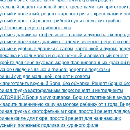
еальный рецепт жареный рис с креветками: как приготовить
усный и полезный: рецепт жареного риса с креветками и о
усный и простой рецепт грибной суп из польских грибов
ус Польши: рецепт грибного супа
усные драники картофельные с салом и луком на сковороде:
усные и полезные драники с салом и зеленью: рецепт и сов
усные и удобные драники с салом, картошкой и луком: рецеп
пеканка из кальмаров и сыра: нежный и ароматный рецепт
кройте для себя вкус кальмаров фаршированных красной 
усное блюдо из языка и грибов: рецепт и подсказки
риный суп для малышей: рецепт и советы
к приготовить вкусный Борщ без обжарки. Рецепт борща бе
риная грудка картофельным пюре: рецепт и ингредиенты
СТОЯЩИЙ Борщ в мультиварке. Борщ с телятиной в мульт
к варить пшеничную кашу на молоке ребенку от 1 года. Вид
риная грудка с картофельным пюре: простой рецепт для д
риные филе для пюре: простой рецепт для начинающих
усный и полезный: подлива из куриного филе