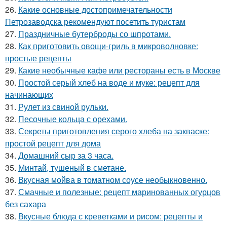
26.
Какие основные достопримечательности
Петрозаводска рекомендуют посетить туристам
27.
Праздничные бутерброды со шпротами.
28.
Как приготовить овощи-гриль в микроволновке:
простые рецепты
29.
Какие необычные кафе или рестораны есть в Москве
30.
Простой серый хлеб на воде и муке: рецепт для
начинающих
31.
Рулет из свиной рульки.
32.
Песочные кольца с орехами.
33.
Секреты приготовления серого хлеба на закваске:
простой рецепт для дома
34.
Домашний сыр за 3 часа.
35.
Минтай, тушеный в сметане.
36.
Вкусная мойва в томатном соусе необыкновенно.
37.
Смачные и полезные: рецепт маринованных огурцов
без сахара
38.
Вкусные блюда с креветками и рисом: рецепты и