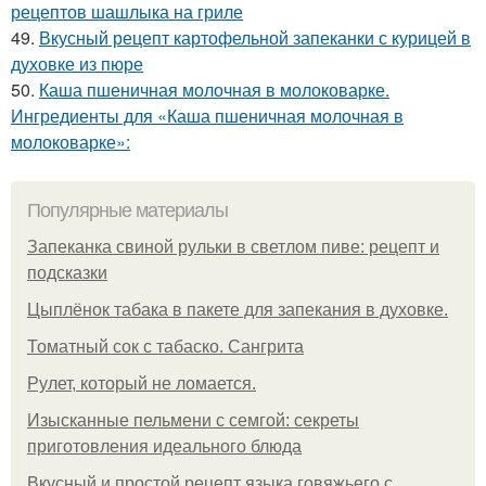
рецептов шашлыка на гриле
49.
Вкусный рецепт картофельной запеканки с курицей в
духовке из пюре
50.
Каша пшеничная молочная в молоковарке.
Ингредиенты для «Каша пшеничная молочная в
молоковарке»:
Популярные материалы
Запеканка свиной рульки в светлом пиве: рецепт и
подсказки
Цыплёнок табака в пакете для запекания в духовке.
Томатный сок с табаско. Сангрита
Рулет, который не ломается.
Изысканные пельмени с семгой: секреты
приготовления идеального блюда
Вкусный и простой рецепт языка говяжьего с