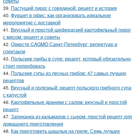
советы
39.
Пастуший пирог с говядиной: рецепт и история
40.
Фуршет в офис: как организовать идеальное
мероприятие с доставкой
41.
Вкусный и простой шефердский картофельный пирог
с мясом: рецепт и советы
42.
Оркестр CAGMO Санкт-Петербург: репертуар и
спектакли
43.
Польские грибы в супе: рецепт, который обязательно
стоит попробовать
44.
Польские супы из лесных грибов: 47 самых лучших
рецептов
45.
Вкусный и полезный: рецепт польского грибного супа
с капустой
46.
Картофельные драники с салом: вкусный и простой
рецепт
47.
Запеканка из кальмаров с сыром: простой рецепт для
домашнего приготовления
48.
Как приготовить шашлык на гриле. Семь лучших