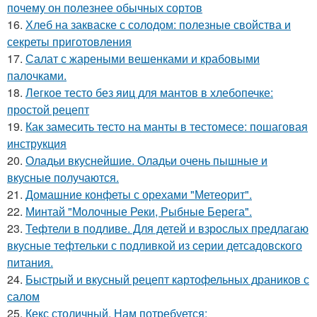
почему он полезнее обычных сортов
16.
Хлеб на закваске с солодом: полезные свойства и
секреты приготовления
17.
Салат с жареными вешенками и крабовыми
палочками.
18.
Легкое тесто без яиц для мантов в хлебопечке:
простой рецепт
19.
Как замесить тесто на манты в тестомесе: пошаговая
инструкция
20.
Оладьи вкуснейшие. Оладьи очень пышные и
вкусные получаются.
21.
Домашние конфеты с орехами "Метеорит".
22.
Минтай "Молочные Реки, Рыбные Берега".
23.
Тефтели в подливе. Для детей и взрослых предлагаю
вкусные тефтельки с подливкой из серии детсадовского
питания.
24.
Быстрый и вкусный рецепт картофельных драников с
салом
25.
Кекс столичный. Нам потребуется: