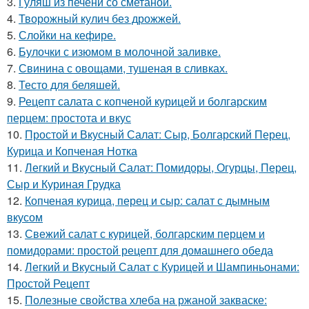
3.
Гуляш из печени со сметаной.
4.
Творожный кулич без дрожжей.
5.
Слойки на кефире.
6.
Булочки с изюмом в молочной заливке.
7.
Свинина с овощами, тушеная в сливках.
8.
Тесто для беляшей.
9.
Рецепт салата с копченой курицей и болгарским
перцем: простота и вкус
10.
Простой и Вкусный Салат: Сыр, Болгарский Перец,
Курица и Копченая Нотка
11.
Легкий и Вкусный Салат: Помидоры, Огурцы, Перец,
Сыр и Куриная Грудка
12.
Копченая курица, перец и сыр: салат с дымным
вкусом
13.
Свежий салат с курицей, болгарским перцем и
помидорами: простой рецепт для домашнего обеда
14.
Легкий и Вкусный Салат с Курицей и Шампиньонами:
Простой Рецепт
15.
Полезные свойства хлеба на ржаной закваске: