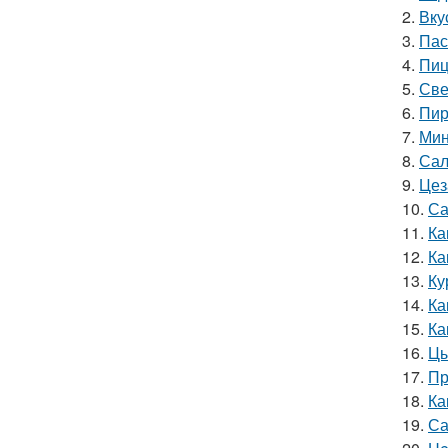
2.
Вку
3.
Пас
4.
Пиц
5.
Све
6.
Пир
7.
Мин
8.
Сал
9.
Цез
10.
Са
11.
Ка
12.
Ка
13.
Ку
14.
Ка
15.
Ка
16.
Цы
17.
Пр
18.
Ка
19.
Са