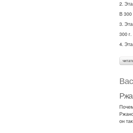
2. Эт
В 300
3. Эт
300 г.
4. Эт
читат
Вас
Ржа
Почем
Ржано
он та