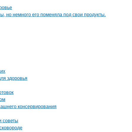
ровье
пы, но немного его поменяла под свои продукты.
щих
для здоровья
отовок
том
омашнего консервирования
и советы
 сковороде