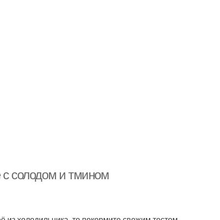
 с солодом и тмином
её из холодильника, то покормите свежим тестом