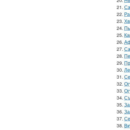
20.
He
21.
Са
22.
Ра
23.
Хв
24.
Пы
25.
Ка
26.
Аф
27.
Са
28.
Пе
29.
Пр
30.
Ле
31.
Се
32.
Ог
33.
Ог
34.
Съ
35.
За
36.
За
37.
Се
38.
Вк