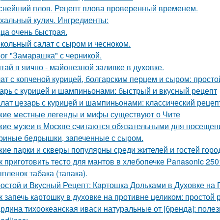
снейший плов. Рецепт плова проверенный временем.
хальный кулич. Ингредиенты:
ца очень быстрая.
кольный салат с сыром и чесноком.
ог "Замарашка" с черникой.
тай в яично - майонезной заливке в духовке.
ат с копченой курицей, болгарским перцем и сыром: просто
арь с курицей и шампиньонами: быстрый и вкусный рецепт
лат цезарь с курицей и шампиньонами: классический рецеп
кие местные легенды и мифы существуют о Чите
кие музеи в Москве считаются обязательными для посещен
риные бедрышки, запеченные с сыром.
кие парки и скверы популярны среди жителей и гостей горо
к приготовить тесто для мантов в хлебопечке Panasonic 250
пленок табака (тапака).
остой и Вкусный Рецепт: Картошка Дольками в Духовке на
к запечь картошку в духовке на противне целиком: простой 
рдина тихоокеанская иваси натуральные от [бренда]: поле