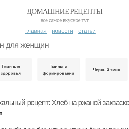
ДОМАШНИЕ РЕЦЕПТЫ
все самое вкусное тут
главная
новости
статьи
н для женщин
Тмин для
Тмины в
Черный тмин
здоровья
формировании
кальный рецепт: Хлеб на ржаной закваске
ап
того хлеба понадобится ржаная закваска. Если вы достали 