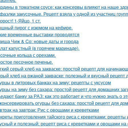
adlines:
рдины в томатном соусе: как консервы влияют на наше здо
фаэлки закусочные. Рецепт взяла у одной из участниц груп
орост! 1-Яйцо, 1 ст.
шный пирог с изюмом на кефире.
кие временные выставки проводятся
иша Чиж & Co: новые даты и города
лат капустный (в горячем маринаде).
сочные кольца с орехами.
остое песочное печенье.
гкий серый хлеб на закваске: простой рецепт для начинаю
рый хлеб на ржаной закваске: полезный и вкусный рецепт 
урцы в литровых банках на зиму: рецепты с уксусом
урцы на зиму без сахара: простой рецепт для домашних заг
едают банку за РАЗ: как это работает и что нужно знать о э
консервировать огурцы без сахара: простой рецепт для д
втрак на завтрак: Рис с овощами и креветками
креты приготовления тайского риса с креветками: рецепты 
усный и полезный: рецепт риса с креветками и овощами на