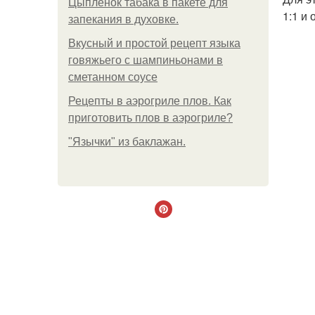
Цыплёнок табака в пакете для
1:1 и 
запекания в духовке.
Вкусный и простой рецепт языка
говяжьего с шампиньонами в
сметанном соусе
Рецепты в аэрогриле плов. Как
приготовить плов в аэрогриле?
"Язычки" из баклажан.