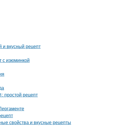
й и вкусный рецепт
т с изюминкой
ия
да
1: простой рецепт
 Пергаменте
рецепт
зные свойства и вкусные рецепты