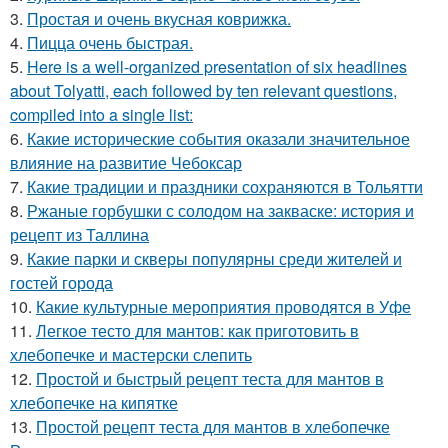
3.
Простая и очень вкусная коврижка.
4.
Пицца очень быстрая.
5.
Here is a well-organized presentation of six headlines
about Tolyatti, each followed by ten relevant questions,
compiled into a single list:
6.
Какие исторические события оказали значительное
влияние на развитие Чебоксар
7.
Какие традиции и праздники сохраняются в Тольятти
8.
Ржаные горбушки с солодом на закваске: история и
рецепт из Таллина
9.
Какие парки и скверы популярны среди жителей и
гостей города
10.
Какие культурные мероприятия проводятся в Уфе
11.
Легкое тесто для мантов: как приготовить в
хлебопечке и мастерски слепить
12.
Простой и быстрый рецепт теста для мантов в
хлебопечке на кипятке
13.
Простой рецепт теста для мантов в хлебопечке