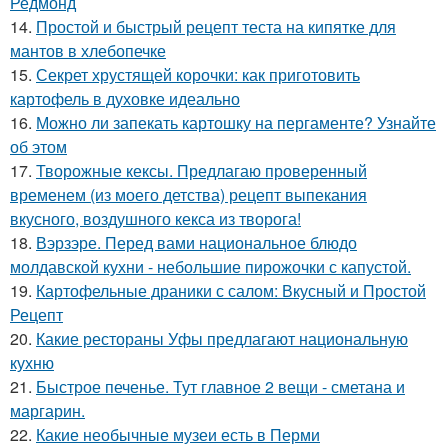
Редмонд
14.
Простой и быстрый рецепт теста на кипятке для
мантов в хлебопечке
15.
Секрет хрустящей корочки: как приготовить
картофель в духовке идеально
16.
Можно ли запекать картошку на пергаменте? Узнайте
об этом
17.
Творожные кексы. Предлагаю проверенный
временем (из моего детства) рецепт выпекания
вкусного, воздушного кекса из творога!
18.
Вэрзэре. Перед вами национальное блюдо
молдавской кухни - небольшие пирожочки с капустой.
19.
Картофельные драники с салом: Вкусный и Простой
Рецепт
20.
Какие рестораны Уфы предлагают национальную
кухню
21.
Быстрое печенье. Тут главное 2 вещи - сметана и
маргарин.
22.
Какие необычные музеи есть в Перми