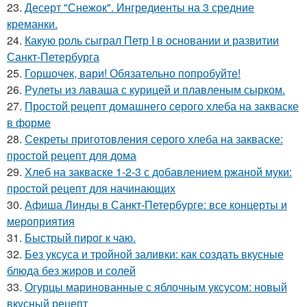
23.
Десерт "Снежок". Ингредиенты на 3 средние
креманки.
24.
Какую роль сыграл Петр I в основании и развитии
Санкт-Петербурга
25.
Горшочек, вари! Обязательно попробуйте!
26.
Рулеты из лаваша с курицей и плавленым сырком.
27.
Простой рецепт домашнего серого хлеба на закваске
в форме
28.
Секреты приготовления серого хлеба на закваске:
простой рецепт для дома
29.
Хлеб на закваске 1-2-3 с добавлением ржаной муки:
простой рецепт для начинающих
30.
Афиша Линды в Санкт-Петербурге: все концерты и
мероприятия
31.
Быстрый пирог к чаю.
32.
Без уксуса и тройной заливки: как создать вкусные
блюда без жиров и солей
33.
Огурцы маринованные с яблочным уксусом: новый
вкусный рецепт