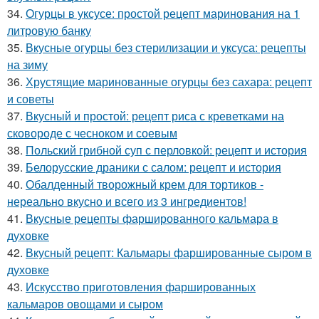
34.
Огурцы в уксусе: простой рецепт маринования на 1
литровую банку
35.
Вкусные огурцы без стерилизации и уксуса: рецепты
на зиму
36.
Хрустящие маринованные огурцы без сахара: рецепт
и советы
37.
Вкусный и простой: рецепт риса с креветками на
сковороде с чесноком и соевым
38.
Польский грибной суп с перловкой: рецепт и история
39.
Белорусские драники с салом: рецепт и история
40.
Обалденный творожный крем для тортиков -
нереально вкусно и всего из 3 ингредиентов!
41.
Вкусные рецепты фаршированного кальмара в
духовке
42.
Вкусный рецепт: Кальмары фаршированные сыром в
духовке
43.
Искусство приготовления фаршированных
кальмаров овощами и сыром