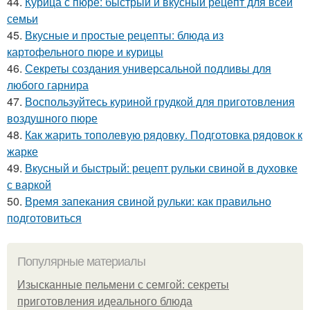
44.
Курица с пюре: быстрый и вкусный рецепт для всей
семьи
45.
Вкусные и простые рецепты: блюда из
картофельного пюре и курицы
46.
Секреты создания универсальной подливы для
любого гарнира
47.
Воспользуйтесь куриной грудкой для приготовления
воздушного пюре
48.
Как жарить тополевую рядовку. Подготовка рядовок к
жарке
49.
Вкусный и быстрый: рецепт рульки свиной в духовке
с варкой
50.
Время запекания свиной рульки: как правильно
подготовиться
Популярные материалы
Изысканные пельмени с семгой: секреты
приготовления идеального блюда