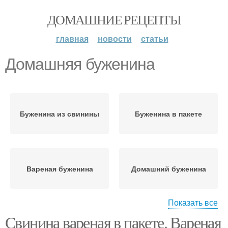
ДОМАШНИЕ РЕЦЕПТЫ
главная
новости
статьи
Домашняя буженина
Буженина из свинины
Буженина в пакете
Вареная буженина
Домашний буженина
Показать все
Свинина вареная в пакете. Вареная
Пленке в домашних