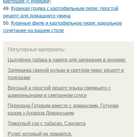
картошки (с курицей)
49.
Куриная грудка с картофельным пюре: простой
рецепт для домашнего ужина
50.
Куриные филе и картофельное пюре: идеальное
сочетание на вашем столе
Популярные материалы
Цыплёнок табака в пакете для запекания в духовке.
Запеканка свиной рульки в светлом пиве: рецепт и
подсказки
Вкусный и простой рецепт языка говяжьего с
шампиньонами в сметанном соусе
Передача Готовим вместе с доманским. Готуємо
разом з Андрієм Доманським
Томатный сок с табаско. Сангрита
Рулет, который не ломается.