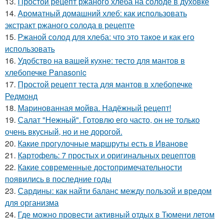
13.
Простой рецепт ржаного хлеба на солоде в духовке
14.
Ароматный домашний хлеб: как использовать
экстракт ржаного солода в рецепте
15.
Ржаной солод для хлеба: что это такое и как его
использовать
16.
Удобство на вашей кухне: тесто для мантов в
хлебопечке Panasonic
17.
Простой рецепт теста для мантов в хлебопечке
Редмонд
18.
Маринованная мойва. Надёжный рецепт!
19.
Салат "Нежный". Готовлю его часто, он не только
очень вкусный, но и не дорогой.
20.
Какие прогулочные маршруты есть в Иванове
21.
Картофель: 7 простых и оригинальных рецептов
22.
Какие современные достопримечательности
появились в последние годы
23.
Сардины: как найти баланс между пользой и вредом
для организма
24.
Где можно провести активный отдых в Тюмени летом