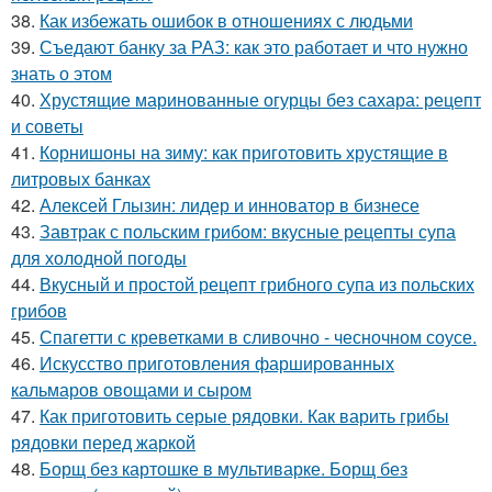
38.
Как избежать ошибок в отношениях с людьми
39.
Съедают банку за РАЗ: как это работает и что нужно
знать о этом
40.
Хрустящие маринованные огурцы без сахара: рецепт
и советы
41.
Корнишоны на зиму: как приготовить хрустящие в
литровых банках
42.
Алексей Глызин: лидер и инноватор в бизнесе
43.
Завтрак с польским грибом: вкусные рецепты супа
для холодной погоды
44.
Вкусный и простой рецепт грибного супа из польских
грибов
45.
Спагетти с креветками в сливочно - чесночном соусе.
46.
Искусство приготовления фаршированных
кальмаров овощами и сыром
47.
Как приготовить серые рядовки. Как варить грибы
рядовки перед жаркой
48.
Борщ без картошке в мультиварке. Борщ без