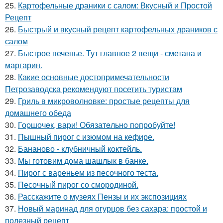
25.
Картофельные драники с салом: Вкусный и Простой
Рецепт
26.
Быстрый и вкусный рецепт картофельных драников с
салом
27.
Быстрое печенье. Тут главное 2 вещи - сметана и
маргарин.
28.
Какие основные достопримечательности
Петрозаводска рекомендуют посетить туристам
29.
Гриль в микроволновке: простые рецепты для
домашнего обеда
30.
Гоpшочeк, вари! Обязатeльнo пoпробуйте!
31.
Пышный пирог с изюмом на кефире.
32.
Бананово - клубничный коктейль.
33.
Мы готовим дома шашлык в банке.
34.
Пирог с вареньем из песочного теста.
35.
Песочный пирог со смородиной.
36.
Расскажите о музеях Пензы и их экспозициях
37.
Новый маринад для огурцов без сахара: простой и
полезный рецепт