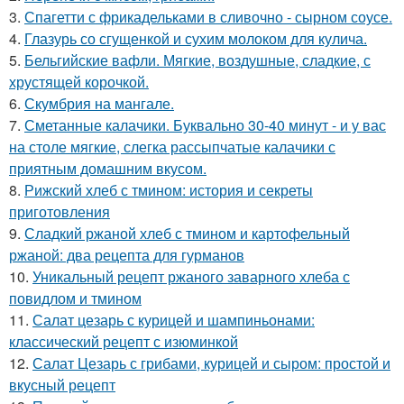
3.
Спагетти с фрикадельками в сливочно - сырном соусе.
4.
Глазурь со сгущенкой и сухим молоком для кулича.
5.
Бельгийские вафли. Мягкие, воздушные, сладкие, с
хрустящей корочкой.
6.
Скумбрия на мангале.
7.
Сметанные калачики. Буквально 30-40 минут - и у вас
на столе мягкие, слегка рассыпчатые калачики с
приятным домашним вкусом.
8.
Рижский хлеб с тмином: история и секреты
приготовления
9.
Сладкий ржаной хлеб с тмином и картофельный
ржаной: два рецепта для гурманов
10.
Уникальный рецепт ржаного заварного хлеба с
повидлом и тмином
11.
Салат цезарь с курицей и шампиньонами:
классический рецепт с изюминкой
12.
Салат Цезарь с грибами, курицей и сыром: простой и
вкусный рецепт