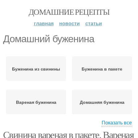
ДОМАШНИЕ РЕЦЕПТЫ
главная
новости
статьи
Домашний буженина
Буженина из свинины
Буженина в пакете
Вареная буженина
Домашняя буженина
Показать все
Свинина вареная в пакете. Вареная
Пленке в домашних