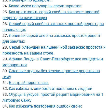
24.
Какие музеи популярны среди туристов
25.
Как приготовить серый хлеб на закваске: простой
рецепт для начинающих
26.
Легкий серый хлеб на закваске: простой рецепт для
начинающих
27.
Ленивый серый хлеб на закваске: простой рецепт
для занятых
28.
Серый хлебушек на пшеничной закваске: простота и
полезность на вашем столе
29.
Афиша Линды в Санкт-Петербурге: все концерты и
мероприятия
30.
Соленые огурцы без зелени: простые рецепты на
зиму
31.
Быстрый пирог к чаю.
32.
Как избежать ошибок в отношениях с людьми
33.
Огурцы в уксусе: простой рецепт маринования на 1
литровую банку
34.
Как избежать повторения ошибок своих