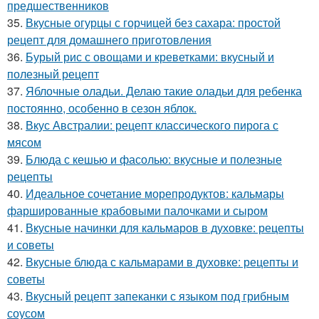
предшественников
35.
Вкусные огурцы с горчицей без сахара: простой
рецепт для домашнего приготовления
36.
Бурый рис с овощами и креветками: вкусный и
полезный рецепт
37.
Яблочные оладьи. Делаю такие оладьи для ребенка
постоянно, особенно в сезон яблок.
38.
Вкус Австралии: рецепт классического пирога с
мясом
39.
Блюда с кешью и фасолью: вкусные и полезные
рецепты
40.
Идеальное сочетание морепродуктов: кальмары
фаршированные крабовыми палочками и сыром
41.
Вкусные начинки для кальмаров в духовке: рецепты
и советы
42.
Вкусные блюда с кальмарами в духовке: рецепты и
советы
43.
Вкусный рецепт запеканки с языком под грибным
соусом