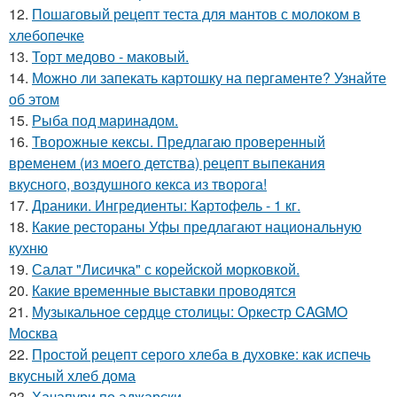
12.
Пошаговый рецепт теста для мантов с молоком в
хлебопечке
13.
Торт медово - маковый.
14.
Можно ли запекать картошку на пергаменте? Узнайте
об этом
15.
Рыба под маринадом.
16.
Творожные кексы. Предлагаю проверенный
временем (из моего детства) рецепт выпекания
вкусного, воздушного кекса из творога!
17.
Драники. Ингредиенты: Картофель - 1 кг.
18.
Какие рестораны Уфы предлагают национальную
кухню
19.
Салат "Лисичка" с корейской морковкой.
20.
Какие временные выставки проводятся
21.
Музыкальное сердце столицы: Оркестр CAGMO
Москва
22.
Простой рецепт серого хлеба в духовке: как испечь
вкусный хлеб дома
23.
Хачапури по аджарски.