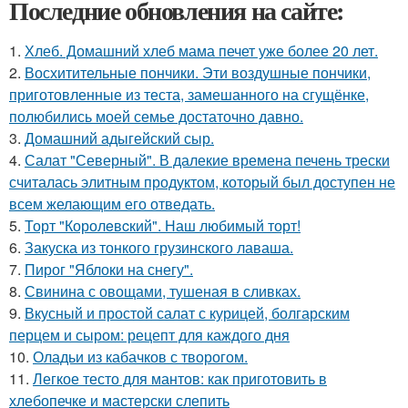
Последние обновления на сайте:
1.
Хлеб. Домашний хлеб мама печет уже более 20 лет.
2.
Восхитительные пончики. Эти воздушные пончики,
приготовленные из теста, замешанного на сгущёнке,
полюбились моей семье достаточно давно.
3.
Домашний адыгейский сыр.
4.
Салат "Северный". В далекие времена печень трески
считалась элитным продуктом, который был доступен не
всем желающим его отведать.
5.
Торт "Королeвcкий". Наш любимый торт!
6.
Закуска из тонкого грузинского лаваша.
7.
Пирог "Яблоки на снегу".
8.
Свинина с овощами, тушеная в сливках.
9.
Вкусный и простой салат с курицей, болгарским
перцем и сыром: рецепт для каждого дня
10.
Оладьи из кабачков с творогом.
11.
Легкое тесто для мантов: как приготовить в
хлебопечке и мастерски слепить