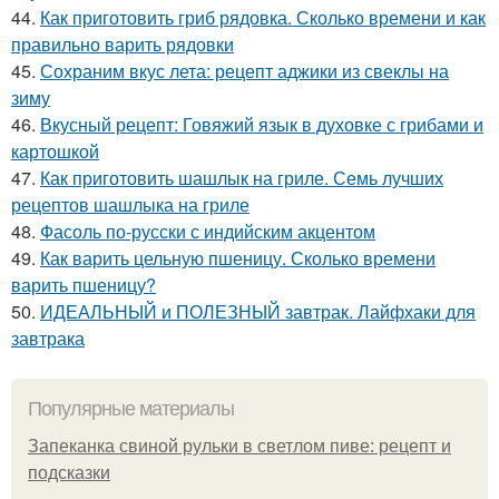
44.
Как приготовить гриб рядовка. Сколько времени и как
правильно варить рядовки
45.
Сохраним вкус лета: рецепт аджики из свеклы на
зиму
46.
Вкусный рецепт: Говяжий язык в духовке с грибами и
картошкой
47.
Как приготовить шашлык на гриле. Семь лучших
рецептов шашлыка на гриле
48.
Фасоль по-русски с индийским акцентом
49.
Как варить цельную пшеницу. Сколько времени
варить пшеницу?
50.
ИДЕАЛЬНЫЙ и ПОЛЕЗНЫЙ завтрак. Лайфхаки для
завтрака
Популярные материалы
Запеканка свиной рульки в светлом пиве: рецепт и
подсказки