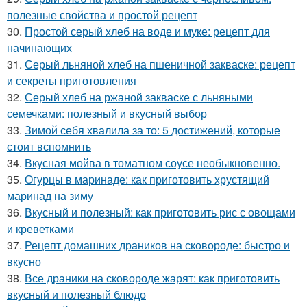
полезные свойства и простой рецепт
30.
Простой серый хлеб на воде и муке: рецепт для
начинающих
31.
Серый льняной хлеб на пшеничной закваске: рецепт
и секреты приготовления
32.
Серый хлеб на ржаной закваске с льняными
семечками: полезный и вкусный выбор
33.
Зимой себя хвалила за то: 5 достижений, которые
стоит вспомнить
34.
Вкусная мойва в томатном соусе необыкновенно.
35.
Огурцы в маринаде: как приготовить хрустящий
маринад на зиму
36.
Вкусный и полезный: как приготовить рис с овощами
и креветками
37.
Рецепт домашних драников на сковороде: быстро и
вкусно
38.
Все драники на сковороде жарят: как приготовить
вкусный и полезный блюдо