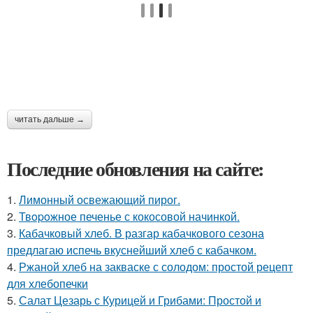
читать дальше →
Последние обновления на сайте:
1.
Лимонный освежающий пирог.
2.
Твopoжное печенье с кокосовой начинкой.
3.
Кабачковый хлеб. В разгар кабачкового сезона
предлагаю испечь вкуснейший хлеб с кабачком.
4.
Ржаной хлеб на закваске с солодом: простой рецепт
для хлебопечки
5.
Салат Цезарь с Курицей и Грибами: Простой и