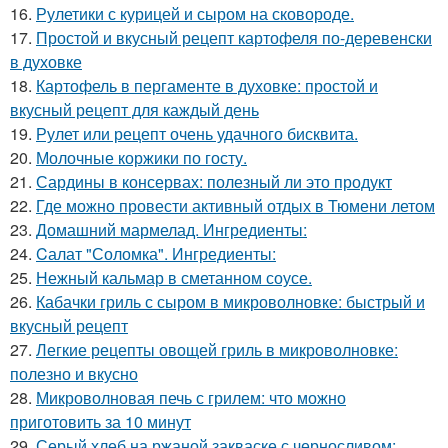
16.
Рулетики с курицей и сыром на сковороде.
17.
Простой и вкусный рецепт картофеля по-деревенски
в духовке
18.
Картофель в пергаменте в духовке: простой и
вкусный рецепт для каждый день
19.
Рулет или рецепт очень удачного бисквита.
20.
Молочные коржики по госту.
21.
Сардины в консервах: полезный ли это продукт
22.
Где можно провести активный отдых в Тюмени летом
23.
Домашний мармелад. Ингредиенты:
24.
Cалат "Соломка". Ингредиенты:
25.
Нежный кальмар в сметанном соусе.
26.
Кабачки гриль с сыром в микроволновке: быстрый и
вкусный рецепт
27.
Легкие рецепты овощей гриль в микроволновке:
полезно и вкусно
28.
Микроволновая печь с грилем: что можно
приготовить за 10 минут
29.
Серый хлеб на ржаной закваске с черносливом: