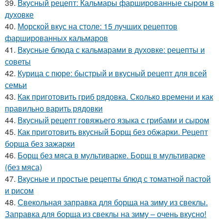
39.
Вкусный рецепт: Кальмары фаршированные сыром в
духовке
40.
Морской вкус на столе: 15 лучших рецептов
фаршированных кальмаров
41.
Вкусные блюда с кальмарами в духовке: рецепты и
советы
42.
Курица с пюре: быстрый и вкусный рецепт для всей
семьи
43.
Как приготовить гриб рядовка. Сколько времени и как
правильно варить рядовки
44.
Вкусный рецепт говяжьего языка с грибами и сыром
45.
Как приготовить вкусный Борщ без обжарки. Рецепт
борща без зажарки
46.
Борщ без мяса в мультиварке. Борщ в мультиварке
(без мяса)
47.
Вкусные и простые рецепты блюд с томатной пастой
и рисом
48.
Свекольная заправка для борща на зиму из свеклы.
Заправка для борща из свеклы на зиму – очень вкусно!