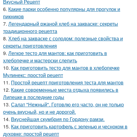
Вкусный Рецепт
6.
Какие парки особенно популярны для прогулок и
пикников
7.
Легендарный ржаной хлеб на закваске: секреты
традиционного рецепта
8.
Хлеб на закваске с солодом: полезные свойства и
секреты приготовления
9.
Легкое тесто для мантов: как приготовить в
хлебопечке и мастерски слепить
10.
Как приготовить тесто для мантов в хлебопечке
Мулинекс: простой рецепт
11.
Простой рецепт приготовления теста для мантов
12.
Какие современные места отдыха появились в
Липецке в последние годы
13.
Салат "Нежный". Готовлю его часто, он не только
очень вкусный, но и не дорогой.
14.
Вкуснейшая скумбрия по Гордону рамзи.
15.
Как приготовить картофель с зеленью и чесноком в
духовке: простой рецепт