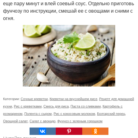
еще пару минут и влей соевый соус. Отдельно приготовь
фунчозу по инструкции, смешай ее с овощами и сними с
огня.
Категории:
Сочные креветки
,
Креветки на вкуснейшем рисе
,
Рецепт для домашней
кухни
,
Рис с креветками
,
Смесь для риса
,
Паста со сливками
,
Картофель с
розмарином
,
Полента с сыром
,
Рис с кокосовым молоком
,
Болгарский перец
,
Овощной салат
,
Салат с авокадо
,
Фунчоз с зеленым горошком