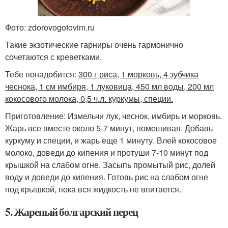
Фото: zdorovogotovim.ru
Такие экзотические гарниры очень гармонично
сочетаются с креветками.
Тебе понадобится:
300 г риса, 1 морковь, 4 зубчика
чеснока, 1 см имбиря, 1 луковица, 450 мл воды, 200 мл
кокосового молока, 0,5 ч.л. куркумы, специи.
Приготовление: Измельчи лук, чеснок, имбирь и морковь.
Жарь все вместе около 5-7 минут, помешивая. Добавь
куркуму и специи, и жарь еще 1 минуту. Влей кокосовое
молоко, доведи до кипения и протуши 7-10 минут под
крышкой на слабом огне. Засыпь промытый рис, долей
воду и доведи до кипения. Готовь рис на слабом огне
под крышкой, пока вся жидкость не впитается.
5. Жареный болгарский перец