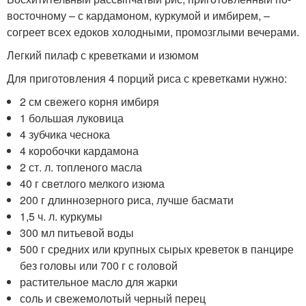
восточному – с кардамоном, куркумой и имбирем, –
согреет всех едоков холодными, промозглыми вечерами.
Легкий пилаф с креветками и изюмом
Для приготовления 4 порций риса с креветками нужно:
2 см свежего корня имбиря
1 большая луковица
4 зубчика чеснока
4 коробочки кардамона
2 ст. л. топленого масла
40 г светлого мелкого изюма
200 г длиннозерного риса, лучше басмати
1,5 ч. л. куркумы
300 мл питьевой воды
500 г средних или крупных сырых креветок в панцире
без головы или 700 г с головой
растительное масло для жарки
соль и свежемолотый черный перец