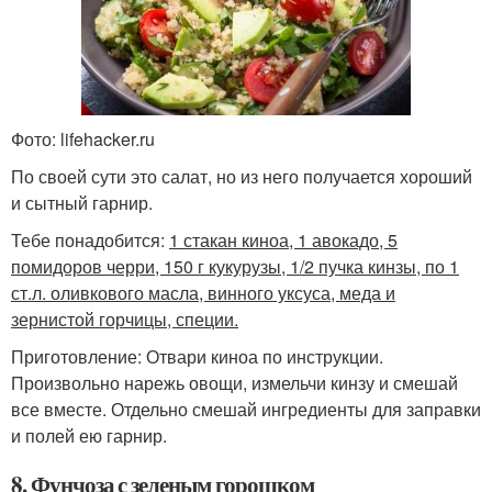
Фото: lifehacker.ru
По своей сути это салат, но из него получается хороший
и сытный гарнир.
Тебе понадобится:
1 стакан киноа, 1 авокадо, 5
помидоров черри, 150 г кукурузы, 1/2 пучка кинзы, по 1
ст.л. оливкового масла, винного уксуса, меда и
зернистой горчицы, специи.
Приготовление: Отвари киноа по инструкции.
Произвольно нарежь овощи, измельчи кинзу и смешай
все вместе. Отдельно смешай ингредиенты для заправки
и полей ею гарнир.
8. Фунчоза с зеленым горошком