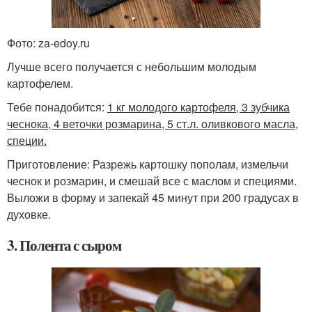
Фото: za-edoy.ru
Лучше всего получается с небольшим молодым
картофелем.
Тебе понадобится:
1 кг молодого картофеля, 3 зубчика
чеснока, 4 веточки розмарина, 5 ст.л. оливкового масла,
специи.
Приготовление: Разрежь картошку пополам, измельчи
чеснок и розмарин, и смешай все с маслом и специями.
Выложи в форму и запекай 45 минут при 200 градусах в
духовке.
3. Полента с сыром