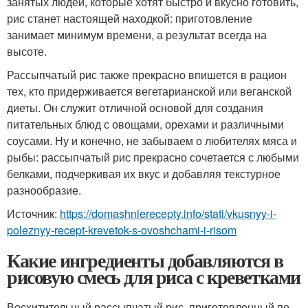
занятых людей, которые хотят быстро и вкусно готовить,
рис станет настоящей находкой: приготовление
занимает минимум времени, а результат всегда на
высоте.
Рассыпчатый рис также прекрасно впишется в рацион
тех, кто придерживается вегетарианской или веганской
диеты. Он служит отличной основой для создания
питательных блюд с овощами, орехами и различными
соусами. Ну и конечно, не забываем о любителях мяса и
рыбы: рассыпчатый рис прекрасно сочетается с любыми
белками, подчеркивая их вкус и добавляя текстурное
разнообразие.
Источник:
https://domashnierecepty.info/stati/vkusnyy-i-
poleznyy-recept-krevetok-s-ovoshchami-i-risom
Какие ингредиенты добавляются в
рисовую смесь для риса с креветками
Восхитительный рассыпчатый рис, приготовленный по-