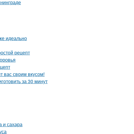
ининграде
вке идеально
ростой рецепт
доровья
ецепт
 вас своим вкусом!
готовить за 30 минут
а и сахара
уса