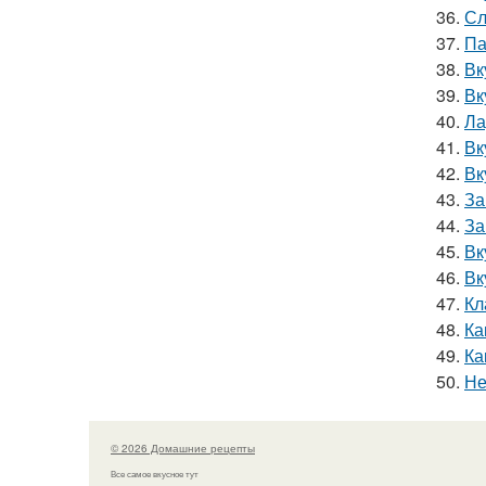
36.
Сл
37.
Па
38.
Вк
39.
Вк
40.
Ла
41.
Вк
42.
Вк
43.
За
44.
За
45.
Вк
46.
Вк
47.
Кл
48.
Ка
49.
Ка
50.
Не
© 2026 Домашние рецепты
Все самое вкусное тут