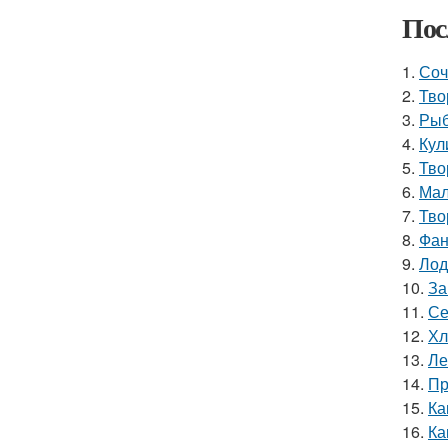
Пос
1.
Соч
2.
Тво
3.
Рыб
4.
Кул
5.
Тво
6.
Мал
7.
Тво
8.
Фан
9.
Лод
10.
За
11.
Се
12.
Хл
13.
Ле
14.
Пр
15.
Ка
16.
Ка