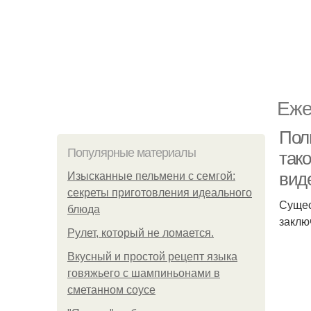
Еже
Поль
Популярные материалы
тако
вид
Изысканные пельмени с семгой:
секреты приготовления идеального
Сущес
блюда
заклю
Рулет, который не ломается.
Вкусный и простой рецепт языка
говяжьего с шампиньонами в
сметанном соусе