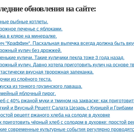
ледние обновления на сайте:
ные рыбные котлеты.
рожное печенье с яблоками.
ка в кляре на минералке.
ич "Краффин". Пасхальная выпечка всегда должна быть вку
рожный кулич без дрожжей.
енькие куличи. Такие куличики пекла тоже 3 года назад.
рожный кулич. Давно хотела приготовить кулич на основе т
тастически вкусная творожная запеканка.
очки из слоёного теста.
куска из тонкого грузинского лаваша.
мейный яблочный пирог.
еб с 40% ржаной муки и тмином на закваске: как приготови
гкий и Вкусный Рецепт Салата Цезарь с Курицей и Грибами
остой рецепт ржаного хлеба на солоде в духовке
к приготовить чёрный хлеб с солодом в духовке: простой ре
кие современные культурные события регулярно проводятс