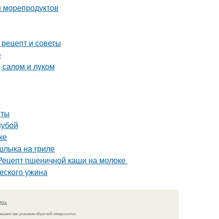
й морепродуктов
 рецепт и советы
е
 салом и луком
пты
шубой
ке
шлыка на гриле
 Рецепт пшеничной каши на молоке
еского ужина
язь
решено при указании обратной гиперссылки.