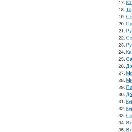
17.
Ка
18.
То
19.
Се
20.
Пр
21.
Ру
22.
Се
23.
Ру
24.
Ка
25.
Са
26.
Др
27.
Мо
28.
Ми
29.
Пи
30.
До
31.
Ку
32.
Ку
33.
Со
34.
Вк
35.
Вк