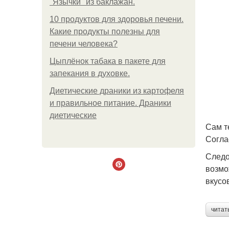
"Язычки" из баклажан.
10 продуктов для здоровья печени.
Какие продукты полезны для
печени человека?
Цыплёнок табака в пакете для
запекания в духовке.
Диетические драники из картофеля
и правильное питание. Драники
диетические
Сам т
Согла
Следо
возмо
вкусо
читат