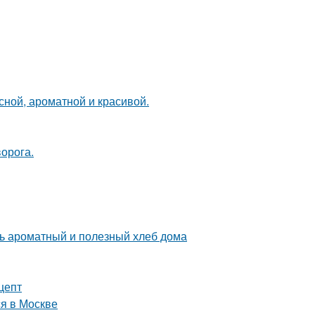
сной, ароматной и красивой.
ворога.
ть ароматный и полезный хлеб дома
цепт
я в Москве