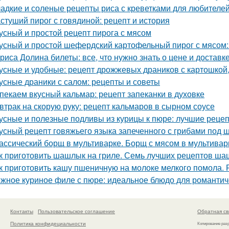
адкие и соленые рецепты риса с креветками для любителе
стуший пирог с говядиной: рецепт и история
усный и простой рецепт пирога с мясом
усный и простой шефердский картофельный пирог с мясом:
риса Долина билеты: все, что нужно знать о цене и доставк
усные и удобные: рецепт дрожжевых драников с картошкой,
усные драники с салом: рецепты и советы
пекаем вкусный кальмар: рецепт запеканки в духовке
втрак на скорую руку: рецепт кальмаров в сырном соусе
усные и полезные подливы из курицы к пюре: лучшие реце
усный рецепт говяжьего языка запеченного с грибами под 
ассический борщ в мультиварке. Борщ с мясом в мультивар
к приготовить шашлык на гриле. Семь лучших рецептов ша
к приготовить кашу пшеничную на молоке мелкого помола.
жное куриное филе с пюре: идеальное блюдо для романтич
Контакты
Пользовательское соглашение
Обратная св
Политика конфидециальности
Копирование раз