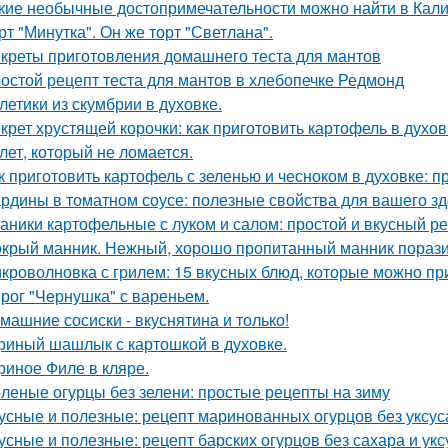
кие необычные достопримечательности можно найти в Кал
рт "Минутка". Он же торт "Светлана".
креты приготовления домашнего теста для мантов
остой рецепт теста для мантов в хлебопечке Редмонд
летики из скумбрии в духовке.
крет хрустящей корочки: как приготовить картофель в духо
лет, который не ломается.
к приготовить картофель с зеленью и чесноком в духовке: п
рдины в томатном соусе: полезные свойства для вашего з
аники картофельные с луком и салом: простой и вкусный р
крый манник. Нежный, хорошо пропитанный манник поразит
кроволновка с грилем: 15 вкусных блюд, которые можно при
рог "Чернушка" с вареньем.
машние сосиски - вкуснятина и только!
риный шашлык с картошкой в духовке.
риное Филе в кляре.
леные огурцы без зелени: простые рецепты на зиму
усные и полезные: рецепт маринованных огурцов без уксус
усные и полезные: рецепт барских огурцов без сахара и укс