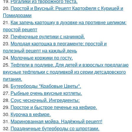
19.
Рогалики из творожного теста.
20.
Простой и Вкусный: Рецепт Картофеля с Курицей и
Помидорами
21.
Как запечь картошку в духовке на противне целиком:
простой рецепт
22.
Печёночные рулетики с начинкой.
23.
Молодая картошка в пергаменте: простой и
полезный рецепт на каждый день
24.
Молочные коржики по госту.
25.
Тефтели в подливе. Для детей и взрослых предлагаю
вкусные тефтельки с подливкой из серии детсадовского
питания.
26.
Бутерброды "Крабовые Цветы".
27.
Рыбные очень вкусные котлеты.
28.
Соус чесночный. Ингредиенты:
29.
Простое и быстрое печенье на кефире.
30.
Курочка в кефире.
31.
Маринованная мойва. Надёжный рецепт!
32.
Праздничные бутерброды со шпротами.