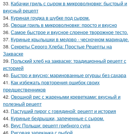
33.
Кабачки гриль с сыром в микроволновке: быстрый и
вкусный рецепт
34.
Куриная грудка в шубке под сыром.
35.
Овощи гриль в микроволновке: просто и вкусно
36.
Самое быстрое и вкусное слоеное творожное тесто.
37.
Куриные крылышки в медово - чесночном маринаде.
38.
Секреты Серого Хлеба: Простые Рецепты на
Закваске
39.
Польский хлеб на закваске: традиционный рецепт с
историей
40.
Быстро и вкусно: маринованные огурцы без сахара
41.
Как избежать повторения ошибок своих
предшественников
42.
Овощной рис с жареными креветками: вкусный и
полезный рецепт
43.
Пастуший пирог с говядиной: рецепт и история
44.
Куриные бедрышки, запеченные с сыром.
45.
Вкус Польши: рецепт грибного супа
46.
Рисовая запеканка с рыбой.