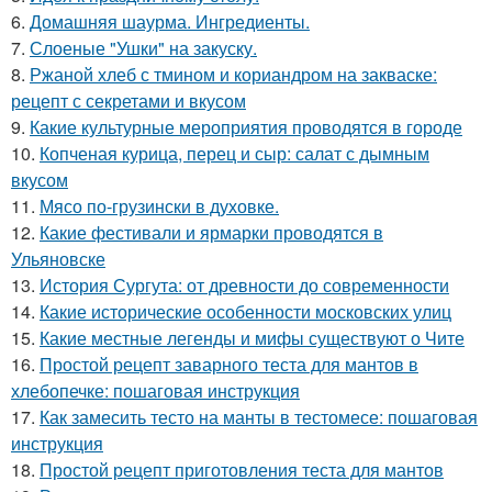
6.
Домашняя шаурма. Ингредиенты.
7.
Слоеные "Ушки" на закуску.
8.
Ржаной хлеб с тмином и кориандром на закваске:
рецепт с секретами и вкусом
9.
Какие культурные мероприятия проводятся в городе
10.
Копченая курица, перец и сыр: салат с дымным
вкусом
11.
Мясо по-грузински в духовке.
12.
Какие фестивали и ярмарки проводятся в
Ульяновске
13.
История Сургута: от древности до современности
14.
Какие исторические особенности московских улиц
15.
Какие местные легенды и мифы существуют о Чите
16.
Простой рецепт заварного теста для мантов в
хлебопечке: пошаговая инструкция
17.
Как замесить тесто на манты в тестомесе: пошаговая
инструкция
18.
Простой рецепт приготовления теста для мантов