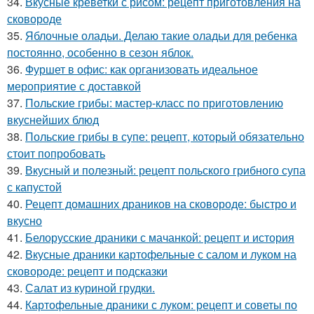
34.
Вкусные креветки с рисом: рецепт приготовления на
сковороде
35.
Яблочные оладьи. Делаю такие оладьи для ребенка
постоянно, особенно в сезон яблок.
36.
Фуршет в офис: как организовать идеальное
мероприятие с доставкой
37.
Польские грибы: мастер-класс по приготовлению
вкуснейших блюд
38.
Польские грибы в супе: рецепт, который обязательно
стоит попробовать
39.
Вкусный и полезный: рецепт польского грибного супа
с капустой
40.
Рецепт домашних драников на сковороде: быстро и
вкусно
41.
Белорусские драники с мачанкой: рецепт и история
42.
Вкусные драники картофельные с салом и луком на
сковороде: рецепт и подсказки
43.
Салат из куриной грудки.
44.
Картофельные драники с луком: рецепт и советы по