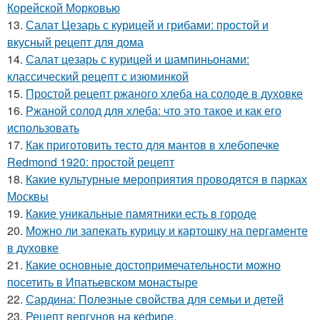
Корейской Морковью
13.
Салат Цезарь с курицей и грибами: простой и
вкусный рецепт для дома
14.
Салат цезарь с курицей и шампиньонами:
классический рецепт с изюминкой
15.
Простой рецепт ржаного хлеба на солоде в духовке
16.
Ржаной солод для хлеба: что это такое и как его
использовать
17.
Как приготовить тесто для мантов в хлебопечке
Redmond 1920: простой рецепт
18.
Какие культурные мероприятия проводятся в парках
Москвы
19.
Какие уникальные памятники есть в городе
20.
Можно ли запекать курицу и картошку на пергаменте
в духовке
21.
Какие основные достопримечательности можно
посетить в Ипатьевском монастыре
22.
Сардина: Полезные свойства для семьи и детей
23.
Рецепт вергунов на кефире.