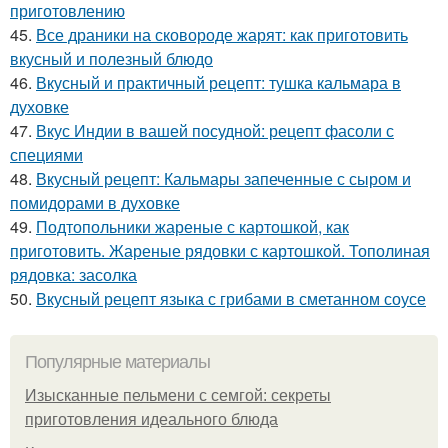
приготовлению
45.
Все драники на сковороде жарят: как приготовить
вкусный и полезный блюдо
46.
Вкусный и практичный рецепт: тушка кальмара в
духовке
47.
Вкус Индии в вашей посудной: рецепт фасоли с
специями
48.
Вкусный рецепт: Кальмары запеченные с сыром и
помидорами в духовке
49.
Подтопольники жареные с картошкой, как
приготовить. Жареные рядовки с картошкой. Тополиная
рядовка: засолка
50.
Вкусный рецепт языка с грибами в сметанном соусе
Популярные материалы
Изысканные пельмени с семгой: секреты
приготовления идеального блюда