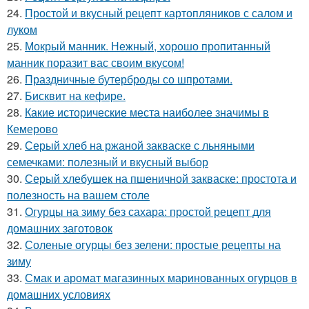
24.
Простой и вкусный рецепт картопляников с салом и
луком
25.
Мокрый манник. Нежный, хорошо пропитанный
манник поразит вас своим вкусом!
26.
Праздничные бутерброды со шпротами.
27.
Бисквит на кефире.
28.
Какие исторические места наиболее значимы в
Кемерово
29.
Серый хлеб на ржаной закваске с льняными
семечками: полезный и вкусный выбор
30.
Серый хлебушек на пшеничной закваске: простота и
полезность на вашем столе
31.
Огурцы на зиму без сахара: простой рецепт для
домашних заготовок
32.
Соленые огурцы без зелени: простые рецепты на
зиму
33.
Смак и аромат магазинных маринованных огурцов в
домашних условиях