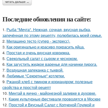
читать дальше →
Последние обновления на сайте:
1.
Рыба "Мечта". Нежная, сочная, вкусная рыбка,
запечённая по этому рецепту, полюбилась моей семье.
2.
Милашино тесто (супер - экспресс).
3.
Как оригинально и красиво покрасить яйца.
4.
Простая и очень вкусная коврижка.
5.
Свекольный салат с сыром и чесноком.
6.
Как загустить жидкое варенье для начинки пирога.
7.
Воздушная запеканка с тыквой.
8.
Любимые "Секретные" котлетки.
9.
Ржаной хлеб с тмином и кориандром: полезные
свойства и простой рецепт
10.
Минтай в яично - майонезной заливке в духовке.
11.
Какие культурные фестивали проводятся в Москве
12.
Простой и Вкусный Салат с Копченой Грудкой и