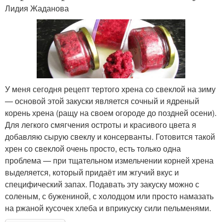
Лидия Жаданова
У меня сегодня рецепт тертого хрена со свеклой на зиму
— основой этой закуски является сочный и ядреный
корень хрена (ращу на своем огороде до поздней осени).
Для легкого смягчения остроты и красивого цвета я
добавляю сырую свеклу и консерванты. Готовится такой
хрен со свеклой очень просто, есть только одна
проблема — при тщательном измельчении корней хрена
выделяется, который придаёт им жгучий вкус и
специфический запах. Подавать эту закуску можно с
соленым, с бужениной, с холодцом или просто намазать
на ржаной кусочек хлеба и вприкуску сили пельменями.