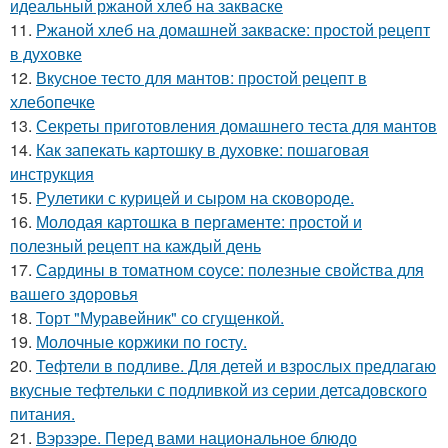
идеальный ржаной хлеб на закваске
11.
Ржаной хлеб на домашней закваске: простой рецепт
в духовке
12.
Вкусное тесто для мантов: простой рецепт в
хлебопечке
13.
Секреты приготовления домашнего теста для мантов
14.
Как запекать картошку в духовке: пошаговая
инструкция
15.
Рулетики с курицей и сыром на сковороде.
16.
Молодая картошка в пергаменте: простой и
полезный рецепт на каждый день
17.
Сардины в томатном соусе: полезные свойства для
вашего здоровья
18.
Торт "Муравейник" со сгущенкой.
19.
Молочные коржики по госту.
20.
Тефтели в подливе. Для детей и взрослых предлагаю
вкусные тефтельки с подливкой из серии детсадовского
питания.
21.
Вэрзэре. Перед вами национальное блюдо