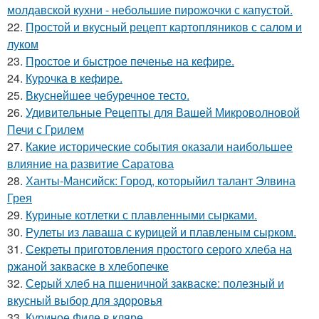
молдавской кухни - небольшие пирожочки с капустой.
22.
Простой и вкусный рецепт картопляников с салом и
луком
23.
Простое и быстрое печенье на кефире.
24.
Курочка в кефире.
25.
Вкуснейшее чебуречное тесто.
26.
Удивительные Рецепты для Вашей Микроволновой
Печи с Грилем
27.
Какие исторические события оказали наибольшее
влияние на развитие Саратова
28.
Ханты-Мансийск: Город, которыйил талант Элвина
Грея
29.
Куриные котлетки с плавленными сырками.
30.
Рулеты из лаваша с курицей и плавленым сырком.
31.
Секреты приготовления простого серого хлеба на
ржаной закваске в хлебопечке
32.
Серый хлеб на пшеничной закваске: полезный и
вкусный выбор для здоровья
33.
Куриное Филе в кляре.