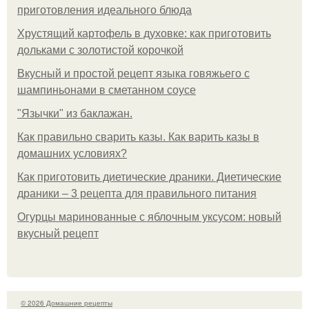
приготовления идеального блюда
Хрустящий картофель в духовке: как приготовить
дольками с золотистой корочкой
Вкусный и простой рецепт языка говяжьего с
шампиньонами в сметанном соусе
"Язычки" из баклажан.
Как правильно сварить казы. Как варить казы в
домашних условиях?
Как приготовить диетические драники. Диетические
драники – 3 рецепта для правильного питания
Огурцы маринованные с яблочным уксусом: новый
вкусный рецепт
© 2026 Домашние рецепты