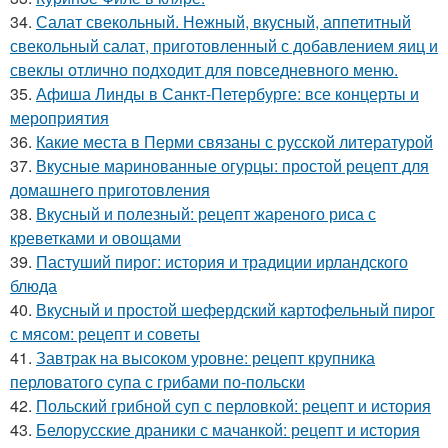
34.
Салат свекольный. Нежный, вкусный, аппетитный
свекольный салат, приготовленный с добавлением яиц и
свеклы отлично подходит для повседневного меню.
35.
Афиша Линды в Санкт-Петербурге: все концерты и
мероприятия
36.
Какие места в Перми связаны с русской литературой
37.
Вкусные маринованные огурцы: простой рецепт для
домашнего приготовления
38.
Вкусный и полезный: рецепт жареного риса с
креветками и овощами
39.
Пастуший пирог: история и традиции ирландского
блюда
40.
Вкусный и простой шефердский картофельный пирог
с мясом: рецепт и советы
41.
Завтрак на высоком уровне: рецепт крупника
перловатого супа с грибами по-польски
42.
Польский грибной суп с перловкой: рецепт и история
43.
Белорусские драники с мачанкой: рецепт и история