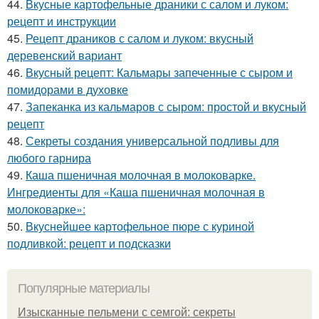
44.
Вкусные картофельные драники с салом и луком:
рецепт и инструкции
45.
Рецепт драников с салом и луком: вкусный
деревенский вариант
46.
Вкусный рецепт: Кальмары запеченные с сыром и
помидорами в духовке
47.
Запеканка из кальмаров с сыром: простой и вкусный
рецепт
48.
Секреты создания универсальной подливы для
любого гарнира
49.
Каша пшеничная молочная в молоковарке.
Ингредиенты для «Каша пшеничная молочная в
молоковарке»:
50.
Вкуснейшее картофельное пюре с куриной
подливкой: рецепт и подсказки
Популярные материалы
Изысканные пельмени с семгой: секреты