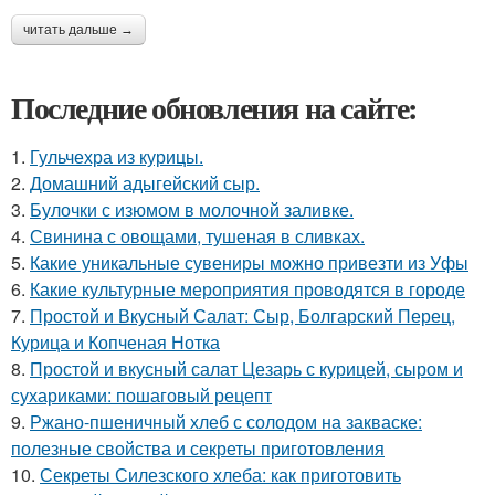
читать дальше →
Последние обновления на сайте:
1.
Гульчехра из курицы.
2.
Домашний адыгейский сыр.
3.
Булочки с изюмом в молочной заливке.
4.
Свинина с овощами, тушеная в сливках.
5.
Какие уникальные сувениры можно привезти из Уфы
6.
Какие культурные мероприятия проводятся в городе
7.
Простой и Вкусный Салат: Сыр, Болгарский Перец,
Курица и Копченая Нотка
8.
Простой и вкусный салат Цезарь с курицей, сыром и
сухариками: пошаговый рецепт
9.
Ржано-пшеничный хлеб с солодом на закваске:
полезные свойства и секреты приготовления
10.
Секреты Силезского хлеба: как приготовить