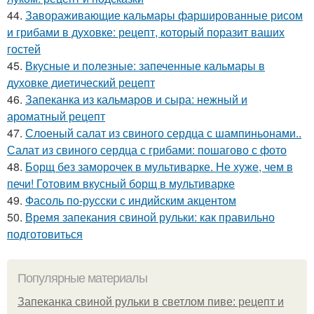
44.
Завораживающие кальмары фаршированные рисом
и грибами в духовке: рецепт, который поразит ваших
гостей
45.
Вкусные и полезные: запеченные кальмары в
духовке диетический рецепт
46.
Запеканка из кальмаров и сыра: нежный и
ароматный рецепт
47.
Слоеный салат из свиного сердца с шампиньонами..
Салат из свиного сердца с грибами: пошагово с фото
48.
Борщ без заморочек в мультиварке. Не хуже, чем в
печи! Готовим вкусный борщ в мультиварке
49.
Фасоль по-русски с индийским акцентом
50.
Время запекания свиной рульки: как правильно
подготовиться
Популярные материалы
Запеканка свиной рульки в светлом пиве: рецепт и