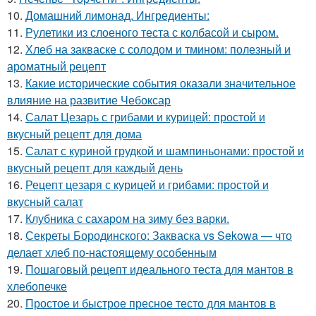
10.
Домашний лимонад. Ингредиенты:
11.
Рулетики из слоеного теста с колбасой и сыром.
12.
Хлеб на закваске с солодом и тмином: полезный и
ароматный рецепт
13.
Какие исторические события оказали значительное
влияние на развитие Чебоксар
14.
Салат Цезарь с грибами и курицей: простой и
вкусный рецепт для дома
15.
Салат с куриной грудкой и шампиньонами: простой и
вкусный рецепт для каждый день
16.
Рецепт цезаря с курицей и грибами: простой и
вкусный салат
17.
Клубника с сахаром на зиму без варки.
18.
Секреты Бородинского: Закваска vs Sekowa — что
делает хлеб по-настоящему особенным
19.
Пошаговый рецепт идеального теста для мантов в
хлебопечке
20.
Простое и быстрое пресное тесто для мантов в