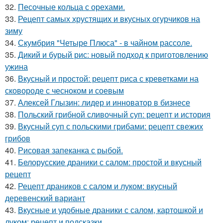
32.
Песочные кольца с орехами.
33.
Рецепт самых хрустящих и вкусных огурчиков на
зиму
34.
Скумбрия "Четыре Плюса" - в чайном рассоле.
35.
Дикий и бурый рис: новый подход к приготовлению
ужина
36.
Вкусный и простой: рецепт риса с креветками на
сковороде с чесноком и соевым
37.
Алексей Глызин: лидер и инноватор в бизнесе
38.
Польский грибной сливочный суп: рецепт и история
39.
Вкусный суп с польскими грибами: рецепт свежих
грибов
40.
Рисовая запеканка с рыбой.
41.
Белорусские драники с салом: простой и вкусный
рецепт
42.
Рецепт драников с салом и луком: вкусный
деревенский вариант
43.
Вкусные и удобные драники с салом, картошкой и
луком: рецепт и подсказки