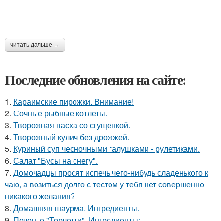
читать дальше →
Последние обновления на сайте:
1.
Караимские пирожки. Внимание!
2.
Сочные рыбные котлеты.
3.
Творожная пасха со сгущенкой.
4.
Творожный кулич без дрожжей.
5.
Куриный суп чесночными галушками - рулетиками.
6.
Салат "Бусы на снегу".
7.
Домочадцы просят испечь чего-нибудь сладенького к
чаю, а возиться долго с тестом у тебя нет совершенно
никакого желания?
8.
Домашняя шаурма. Ингредиенты.
9.
Печенье "Торчетти". Ингредиенты: