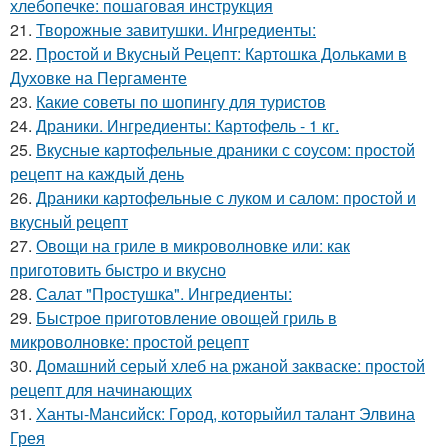
хлебопечке: пошаговая инструкция
21.
Творожные завитушки. Ингредиенты:
22.
Простой и Вкусный Рецепт: Картошка Дольками в
Духовке на Пергаменте
23.
Какие советы по шопингу для туристов
24.
Драники. Ингредиенты: Картофель - 1 кг.
25.
Вкусные картофельные драники с соусом: простой
рецепт на каждый день
26.
Драники картофельные с луком и салом: простой и
вкусный рецепт
27.
Овощи на гриле в микроволновке или: как
приготовить быстро и вкусно
28.
Салат "Простушка". Ингредиенты:
29.
Быстрое приготовление овощей гриль в
микроволновке: простой рецепт
30.
Домашний серый хлеб на ржаной закваске: простой
рецепт для начинающих
31.
Ханты-Мансийск: Город, которыйил талант Элвина
Грея