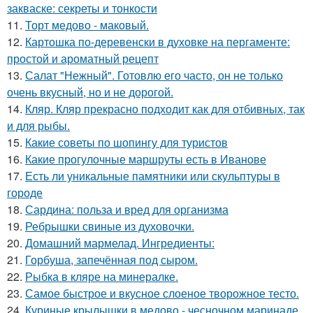
закваске: секреты и тонкости
11.
Торт медово - маковый.
12.
Картошка по-деревенски в духовке на пергаменте:
простой и ароматный рецепт
13.
Салат "Нежный". Готовлю его часто, он не только
очень вкусный, но и не дорогой.
14.
Кляр. Кляр прекрасно подходит как для отбивных, так
и для рыбы.
15.
Какие советы по шопингу для туристов
16.
Какие прогулочные маршруты есть в Иванове
17.
Есть ли уникальные памятники или скульптуры в
городе
18.
Сардина: польза и вред для организма
19.
Ребрышки свиные из духовочки.
20.
Домашний мармелад. Ингредиенты:
21.
Горбуша, запечённая под сыром.
22.
Рыбка в кляре на минералке.
23.
Самое быстрое и вкусное слоеное творожное тесто.
24.
Куриные крылышки в медово - чесночном маринаде.