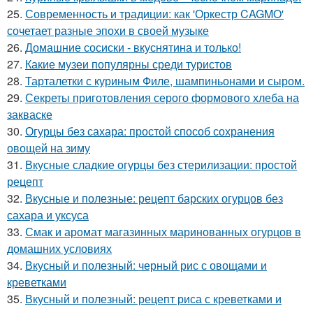
25.
Современность и традиции: как 'Оркестр CAGMO'
сочетает разные эпохи в своей музыке
26.
Домашние сосиски - вкуснятина и только!
27.
Какие музеи популярны среди туристов
28.
Тарталетки с куриным Филе, шампиньонами и сыром.
29.
Секреты приготовления серого формового хлеба на
закваске
30.
Огурцы без сахара: простой способ сохранения
овощей на зиму
31.
Вкусные сладкие огурцы без стерилизации: простой
рецепт
32.
Вкусные и полезные: рецепт барских огурцов без
сахара и уксуса
33.
Смак и аромат магазинных маринованных огурцов в
домашних условиях
34.
Вкусный и полезный: черный рис с овощами и
креветками
35.
Вкусный и полезный: рецепт риса с креветками и