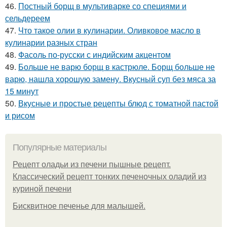
46.
Постный борщ в мультиварке со специями и
сельдереем
47.
Что такое олии в кулинарии. Оливковое масло в
кулинарии разных стран
48.
Фасоль по-русски с индийским акцентом
49.
Больше не варю борщ в кастрюле. Борщ больше не
варю, нашла хорошую замену. Вкусный суп без мяса за
15 минут
50.
Вкусные и простые рецепты блюд с томатной пастой
и рисом
Популярные материалы
Рецепт оладьи из печени пышные рецепт.
Классический рецепт тонких печеночных оладий из
куриной печени
Бисквитное печенье для малышей.