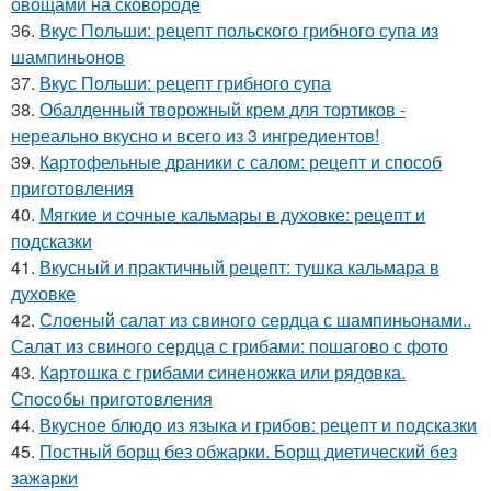
овощами на сковороде
36.
Вкус Польши: рецепт польского грибного супа из
шампиньонов
37.
Вкус Польши: рецепт грибного супа
38.
Обалденный творожный крем для тортиков -
нереально вкусно и всего из 3 ингредиентов!
39.
Картофельные драники с салом: рецепт и способ
приготовления
40.
Мягкие и сочные кальмары в духовке: рецепт и
подсказки
41.
Вкусный и практичный рецепт: тушка кальмара в
духовке
42.
Слоеный салат из свиного сердца с шампиньонами..
Салат из свиного сердца с грибами: пошагово с фото
43.
Картошка с грибами синеножка или рядовка.
Способы приготовления
44.
Вкусное блюдо из языка и грибов: рецепт и подсказки
45.
Постный борщ без обжарки. Борщ диетический без
зажарки