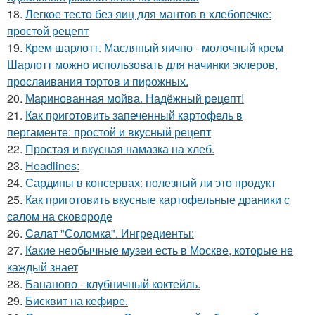
18.
Легкое тесто без яиц для мантов в хлебопечке:
простой рецепт
19.
Крем шарлотт. Масляный яично - молочный крем
Шарлотт можно использовать для начинки эклеров,
прослаивания тортов и пирожных.
20.
Маринованная мойва. Надёжный рецепт!
21.
Как приготовить запеченный картофель в
пергаменте: простой и вкусный рецепт
22.
Простая и вкусная намазка на хлеб.
23.
Headlines:
24.
Сардины в консервах: полезный ли это продукт
25.
Как приготовить вкусные картофельные драники с
салом на сковороде
26.
Cалат "Соломка". Ингредиенты:
27.
Какие необычные музеи есть в Москве, которые не
каждый знает
28.
Бананово - клубничный коктейль.
29.
Бисквит на кефире.