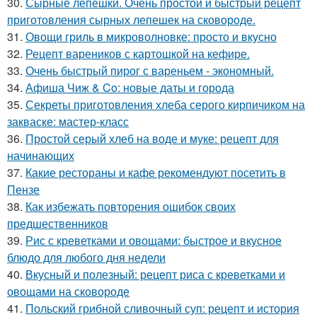
30.
Сырные лепешки. Очень простой и быстрый рецепт
приготовления сырных лепешек на сковороде.
31.
Овощи гриль в микроволновке: просто и вкусно
32.
Рецепт вареников с картошкой на кефире.
33.
Очень быстрый пирог с вареньем - экономный.
34.
Афиша Чиж & Co: новые даты и города
35.
Секреты приготовления хлеба серого кирпичиком на
закваске: мастер-класс
36.
Простой серый хлеб на воде и муке: рецепт для
начинающих
37.
Какие рестораны и кафе рекомендуют посетить в
Пензе
38.
Как избежать повторения ошибок своих
предшественников
39.
Рис с креветками и овощами: быстрое и вкусное
блюдо для любого дня недели
40.
Вкусный и полезный: рецепт риса с креветками и
овощами на сковороде
41.
Польский грибной сливочный суп: рецепт и история