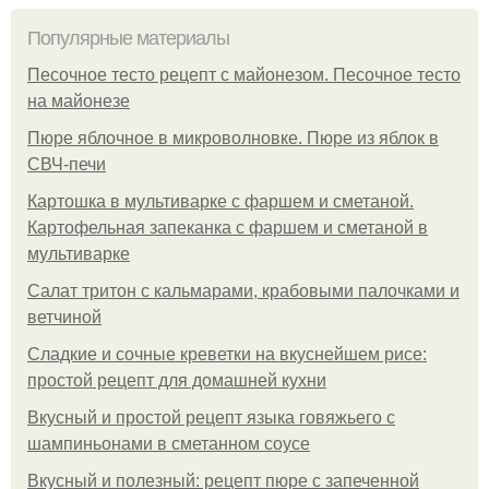
Популярные материалы
Песочное тесто рецепт с майонезом. Песочное тесто
на майонезе
Пюре яблочное в микроволновке. Пюре из яблок в
СВЧ-печи
Картошка в мультиварке с фаршем и сметаной.
Картофельная запеканка с фаршем и сметаной в
мультиварке
Салат тритон с кальмарами, крабовыми палочками и
ветчиной
Сладкие и сочные креветки на вкуснейшем рисе:
простой рецепт для домашней кухни
Вкусный и простой рецепт языка говяжьего с
шампиньонами в сметанном соусе
Вкусный и полезный: рецепт пюре с запеченной