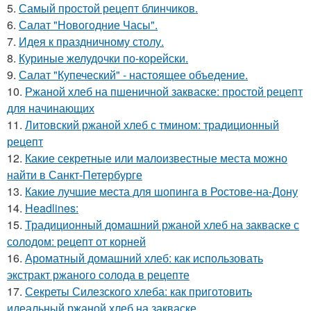
5.
Самый простой рецепт блинчиков.
6.
Салат "Новогодние Часы".
7.
Идея к праздничному столу.
8.
Куриные желудочки по-корейски.
9.
Салат "Купеческий" - настоящее объедение.
10.
Ржаной хлеб на пшеничной закваске: простой рецепт
для начинающих
11.
Литовский ржаной хлеб с тмином: традиционный
рецепт
12.
Какие секретные или малоизвестные места можно
найти в Санкт-Петербурге
13.
Какие лучшие места для шопинга в Ростове-на-Дону
14.
Headlines:
15.
Традиционный домашний ржаной хлеб на закваске с
солодом: рецепт от корней
16.
Ароматный домашний хлеб: как использовать
экстракт ржаного солода в рецепте
17.
Секреты Силезского хлеба: как приготовить
идеальный ржаной хлеб на закваске