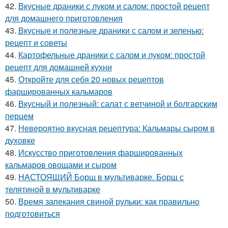
42.
Вкусные драники с луком и салом: простой рецепт
для домашнего приготовления
43.
Вкусные и полезные драники с салом и зеленью:
рецепт и советы
44.
Картофельные драники с салом и луком: простой
рецепт для домашней кухни
45.
Откройте для себя 20 новых рецептов
фаршированных кальмаров
46.
Вкусный и полезный: салат с ветчиной и болгарским
перцем
47.
Невероятно вкусная рецептура: Кальмары сыром в
духовке
48.
Искусство приготовления фаршированных
кальмаров овощами и сыром
49.
НАСТОЯЩИЙ Борщ в мультиварке. Борщ с
телятиной в мультиварке
50.
Время запекания свиной рульки: как правильно
подготовиться