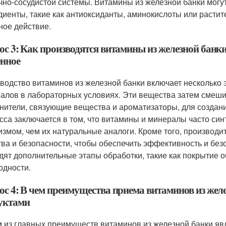
чно-сосудистой системы. Витамины из железной банки могу
диенты, такие как антиоксиданты, аминокислоты или растит
ное действие.
с 3: Как производятся витамины из железной банки и
енное
водство витаминов из железной банки включает несколько э
алов в лабораторных условиях. Эти вещества затем смешив
нители, связующие вещества и ароматизаторы, для создания
сса заключается в том, что витамины и минералы часто си
измом, чем их натуральные аналоги. Кроме того, производи
тва и безопасности, чтобы обеспечить эффективность и без
дят дополнительные этапы обработки, такие как покрытие о
одности.
ос 4: В чем преимущества приема витаминов из жел
уктами
 из главных преимуществ витаминов из железной банки явл