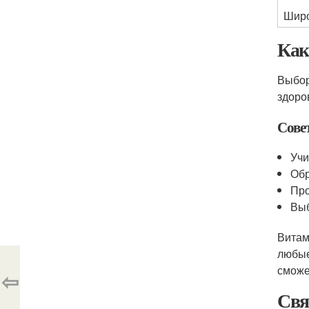
Широ
Как
Выбор
здоро
Сове
Учи
Обр
Про
Выб
Витам
любые
сможе
⇦
Свя