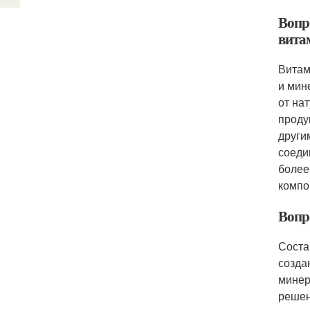
Вопр
вита
Витам
и мин
от на
проду
други
соеди
более
компо
Вопро
Соста
созда
минер
решен