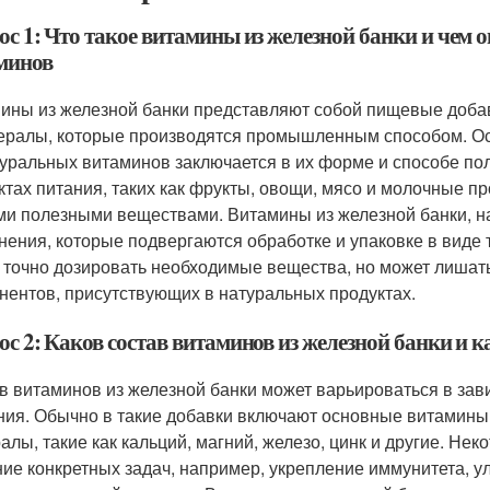
ос 1: Что такое витамины из железной банки и чем 
минов
ины из железной банки представляют собой пищевые доб
ералы, которые производятся промышленным способом. Ос
туральных витаминов заключается в их форме и способе п
ктах питания, таких как фрукты, овощи, мясо и молочные п
ми полезными веществами. Витамины из железной банки, н
нения, которые подвергаются обработке и упаковке в виде 
 точно дозировать необходимые вещества, но может лишат
нентов, присутствующих в натуральных продуктах.
с 2: Каков состав витаминов из железной банки и 
в витаминов из железной банки может варьироваться в зави
ния. Обычно в такие добавки включают основные витамины г
алы, такие как кальций, магний, железо, цинк и другие. Не
ие конкретных задач, например, укрепление иммунитета, у