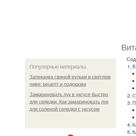
Вит
Сод
В
Популярные материалы
Запеканка свиной рульки в светлом
пиве: рецепт и подсказки
Замариновать лук в уксусе быстро
С
для селедки. Как замариновать лук
П
для соленой селедки с уксусом
К
К