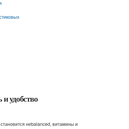
я
астиковых
 и удобство
 становится неbalanced, витамины и