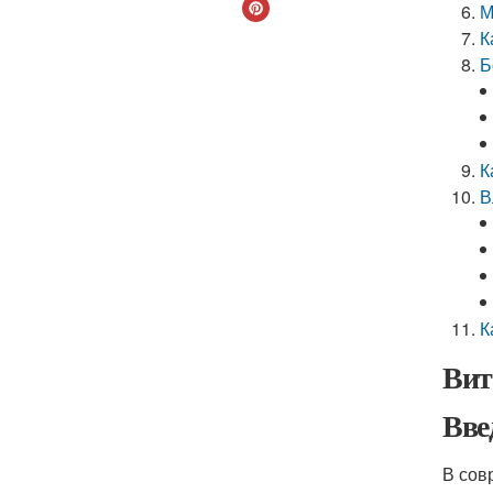
М
К
Б
К
В
К
Вит
Вве
В сов