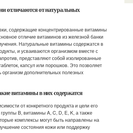
они отличаются от натуральных
авки, содержащие концентрированные витамины
новное отличие витаминов из железной банки
олучения. Натуральные витамины содержатся в
родукты, и усваиваются организмом вместе с
апротив, представляют собой изолированные
таблеток, капсул или порошков. Это позволяет
ь организм дополнительных полезных
какие витамины в них содержатся
симости от конкретного продукта и цели его
руппы B, витамины A, C, D, E, K, а также
которые комплексы могут быть направлены на
лучшение состояния кожи или поддержку