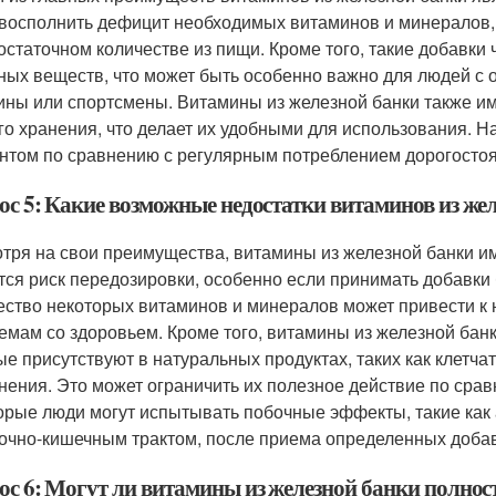
 восполнить дефицит необходимых витаминов и минералов, 
достаточном количестве из пищи. Кроме того, такие добавк
ных веществ, что может быть особенно важно для людей с
ны или спортсмены. Витамины из железной банки также им
го хранения, что делает их удобными для использования. Н
нтом по сравнению с регулярным потреблением дорогостоя
ос 5: Какие возможные недостатки витаминов из же
тря на свои преимущества, витамины из железной банки им
тся риск передозировки, особенно если принимать добавки 
ество некоторых витаминов и минералов может привести 
емам со здоровьем. Кроме того, витамины из железной банк
ые присутствуют в натуральных продуктах, таких как клетча
нения. Это может ограничить их полезное действие по сра
орые люди могут испытывать побочные эффекты, такие как
очно-кишечным трактом, после приема определенных добав
ос 6: Могут ли витамины из железной банки полно