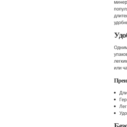
минер
попул
длите
удобн
Удо
Одним
упако
легки
или ч
Преи
Дли
Гер
Лег
Удо
Без