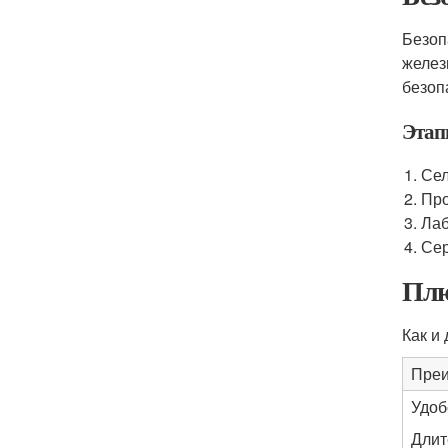
Безоп
желез
безоп
Этап
Сел
Про
Лаб
Сер
Плю
Как и
Пре
Удоб
Длит