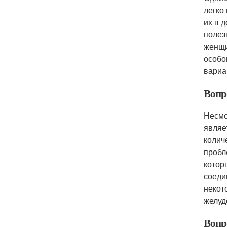
легко
их в 
полез
женщи
особо
вариа
Вопр
Несмо
являе
колич
пробл
котор
соеди
некот
желуд
Вопр