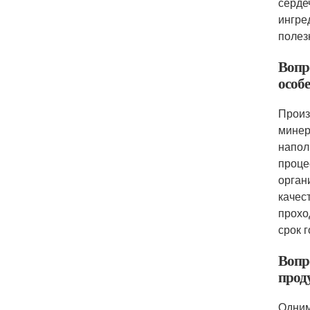
серде
ингре
полез
Вопро
особ
Произ
минер
напол
проце
орган
качес
прохо
срок г
Вопр
прод
Одним