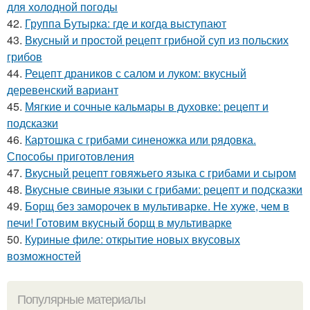
для холодной погоды
42.
Группа Бутырка: где и когда выступают
43.
Вкусный и простой рецепт грибной суп из польских
грибов
44.
Рецепт драников с салом и луком: вкусный
деревенский вариант
45.
Мягкие и сочные кальмары в духовке: рецепт и
подсказки
46.
Картошка с грибами синеножка или рядовка.
Способы приготовления
47.
Вкусный рецепт говяжьего языка с грибами и сыром
48.
Вкусные свиные языки с грибами: рецепт и подсказки
49.
Борщ без заморочек в мультиварке. Не хуже, чем в
печи! Готовим вкусный борщ в мультиварке
50.
Куриные филе: открытие новых вкусовых
возможностей
Популярные материалы