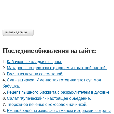
читать дальше →
Последние обновления на сайте:
1.
Кабачковые оладьи с сыром.
2.
Макароны по-флотски с фаршем и томатной пастой.
3.
Гуляш из печени со сметаной.
4.
Суп - затируха. Именно так готовила этот суп моя
бабушка.
5.
Рецепт пышного бисквита с разрыхлителем в духовке.
6.
Салат "Купеческий" - настоящее объедение.
7.
Твopoжное печенье с кокосовой начинкой.
8.
Ржаной хлеб на закваске с тмином и зернами: секреты