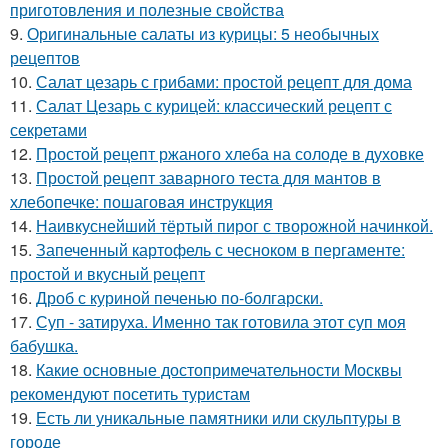
приготовления и полезные свойства
9.
Оригинальные салаты из курицы: 5 необычных
рецептов
10.
Салат цезарь с грибами: простой рецепт для дома
11.
Салат Цезарь с курицей: классический рецепт с
секретами
12.
Простой рецепт ржаного хлеба на солоде в духовке
13.
Простой рецепт заварного теста для мантов в
хлебопечке: пошаговая инструкция
14.
Наивкуснейший тёртый пирог с творожной начинкой.
15.
Запеченный картофель с чесноком в пергаменте:
простой и вкусный рецепт
16.
Дроб с куриной печенью по-болгарски.
17.
Суп - затируха. Именно так готовила этот суп моя
бабушка.
18.
Какие основные достопримечательности Москвы
рекомендуют посетить туристам
19.
Есть ли уникальные памятники или скульптуры в
городе