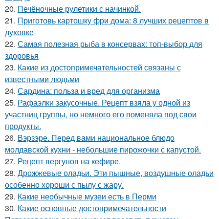
20.
Печёночные рулетики с начинкой.
21.
Приготовь картошку фри дома: 8 лучших рецептов в
духовке
22.
Самая полезная рыба в консервах: топ-выбор для
здоровья
23.
Какие из достопримечательностей связаны с
известными людьми
24.
Сардина: польза и вред для организма
25.
Рафаэлки закусочные. Рецепт взяла у одной из
участниц группы, но немного его поменяла под свои
продукты.
26.
Вэрзэре. Перед вами национальное блюдо
молдавской кухни - небольшие пирожочки с капустой.
27.
Рецепт вергунов на кефире.
28.
Дрожжевые оладьи. Эти пышные, воздушные оладьи
особенно хороши с пылу с жару.
29.
Какие необычные музеи есть в Перми
30.
Какие основные достопримечательности