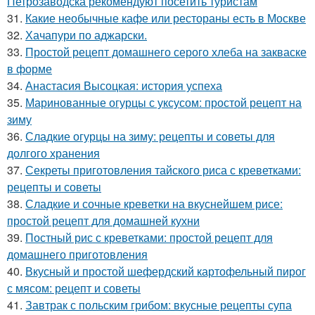
Петрозаводска рекомендуют посетить туристам
31.
Какие необычные кафе или рестораны есть в Москве
32.
Хачапури по аджарски.
33.
Простой рецепт домашнего серого хлеба на закваске
в форме
34.
Анастасия Высоцкая: история успеха
35.
Маринованные огурцы с уксусом: простой рецепт на
зиму
36.
Сладкие огурцы на зиму: рецепты и советы для
долгого хранения
37.
Секреты приготовления тайского риса с креветками:
рецепты и советы
38.
Сладкие и сочные креветки на вкуснейшем рисе:
простой рецепт для домашней кухни
39.
Постный рис с креветками: простой рецепт для
домашнего приготовления
40.
Вкусный и простой шефердский картофельный пирог
с мясом: рецепт и советы
41.
Завтрак с польским грибом: вкусные рецепты супа