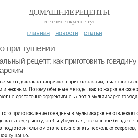
ДОМАШНИЕ РЕЦЕПТЫ
все самое вкусное тут
главная
новости
статьи
о при тушении
альный рецепт: как приготовить говядину
гарским
ье мясо довольно капризно в приготовлении, в частности он
м и нежным. Потому обычные методы, как то жарка на сково
ают не достаточно эффективно. А вот в мультиварке говяди
 того приготовление говядины в мультиварке не отвлекает 
дывать под крышку, чтобы убедиться, что мясное блюдо не 
а подготовительном этапе важно знать несколько секретов, 
ное кушанье.