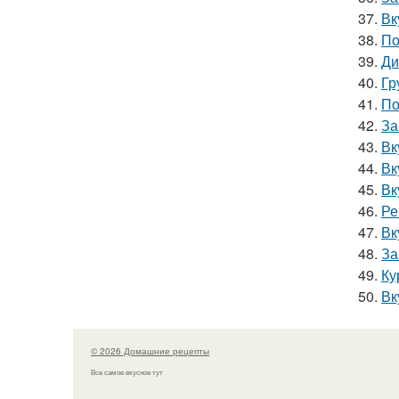
37.
Вк
38.
По
39.
Ди
40.
Гр
41.
По
42.
За
43.
Вк
44.
Вк
45.
Вк
46.
Ре
47.
Вк
48.
За
49.
Ку
50.
Вк
© 2026 Домашние рецепты
Все самое вкусное тут