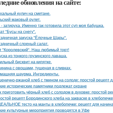
ледние обновления на сайте:
хальный кулич на сметане.
ьский маковый рулет.
 - затируха. Именно так готовила этот суп моя бабушка.
ат "Бусы на снегу".
здничная закуска "Ёлочные Шары".
здничный слоеный салат.
т "Королeвcкий". Наш любимый торт!
уска из тонкого грузинского лаваша.
ильный бисквит на кипятке.
инина с овощами, тушеная в сливках.
машняя шаурма. Ингредиенты.
енично-ржаной хлеб с тмином на солоде: простой рецепт 
кие исторические памятники подлежат охране
к приготовить чёрный хлеб с солодом в духовке: простой ре
остой рецепт Бородинского хлеба на закваске в хлебопечке
ЕАЛЬНОЕ тесто на манты в хлебопечке: рецепт для начи
кие культурные мероприятия проводятся в Уфе