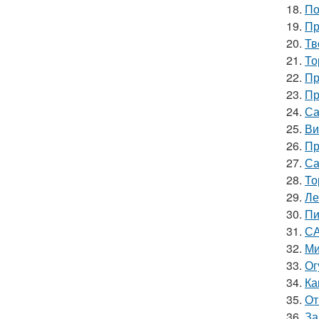
18.
По
19.
Пр
20.
Тв
21.
То
22.
Пр
23.
Пр
24.
Са
25.
Ви
26.
Пр
27.
Са
28.
То
29.
Ле
30.
Пи
31.
СА
32.
Ми
33.
Ог
34.
Ка
35.
От
36.
За