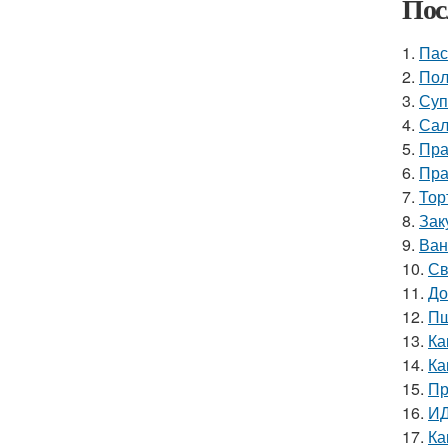
Пос
1.
Пас
2.
Пол
3.
Суп
4.
Сал
5.
Пра
6.
Пра
7.
Тор
8.
Зак
9.
Ван
10.
Св
11.
До
12.
Пш
13.
Ка
14.
Ка
15.
Пр
16.
ИД
17.
Ка