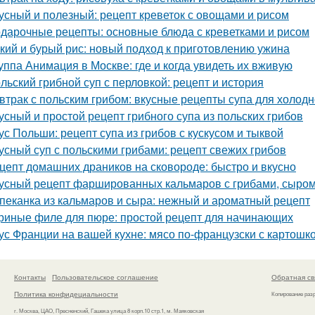
усный и полезный: рецепт креветок с овощами и рисом
дарочные рецепты: основные блюда с креветками и рисом
кий и бурый рис: новый подход к приготовлению ужина
уппа Анимация в Москве: где и когда увидеть их вживую
льский грибной суп с перловкой: рецепт и история
втрак с польским грибом: вкусные рецепты супа для холод
усный и простой рецепт грибного супа из польских грибов
ус Польши: рецепт супа из грибов с кускусом и тыквой
усный суп с польскими грибами: рецепт свежих грибов
цепт домашних драников на сковороде: быстро и вкусно
усный рецепт фаршированных кальмаров с грибами, сыром
пеканка из кальмаров и сыра: нежный и ароматный рецепт
риные филе для пюре: простой рецепт для начинающих
ус Франции на вашей кухне: мясо по-французски с картошк
Контакты
Пользовательское соглашение
Обратная св
Политика конфидециальности
Копирование раз
г. Москва, ЦАО, Пресненский, Гашека улица 8 корп.10 стр.1, м. Маяковская