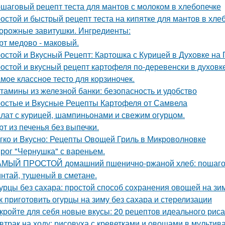
шаговый рецепт теста для мантов с молоком в хлебопечке
остой и быстрый рецепт теста на кипятке для мантов в хле
орожные завитушки. Ингредиенты:
рт медово - маковый.
остой и Вкусный Рецепт: Картошка с Курицей в Духовке на
остой и вкусный рецепт картофеля по-деревенски в духовк
мое классное тесто для корзиночек.
тамины из железной банки: безопасность и удобство
остые и Вкусные Рецепты Картофеля от Самвела
лат с курицей, шампиньонами и свежим огурцом.
рт из печенья без выпечки.
гко и Вкусно: Рецепты Овощей Гриль в Микроволновке
рог "Чернушка" с вареньем.
МЫЙ ПРОСТОЙ домашний пшенично-ржаной хлеб: пошаго
нтай, тушеный в сметане.
урцы без сахара: простой способ сохранения овощей на зи
к приготовить огурцы на зиму без сахара и стерелизации
кройте для себя новые вкусы: 20 рецептов идеального рис
втрак на ходу: рисовуха с креветками и овощами в мультив