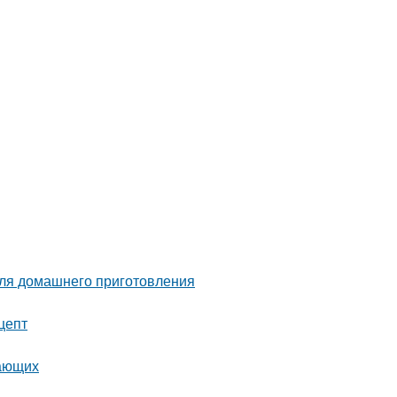
для домашнего приготовления
цепт
нающих