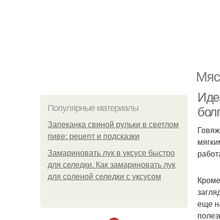
Мяс
Иде
Популярные материалы
бол
Запеканка свиной рульки в светлом
Говяж
пиве: рецепт и подсказки
мягки
работ
Замариновать лук в уксусе быстро
для селедки. Как замариновать лук
для соленой селедки с уксусом
Кроме
загля
еще н
полез