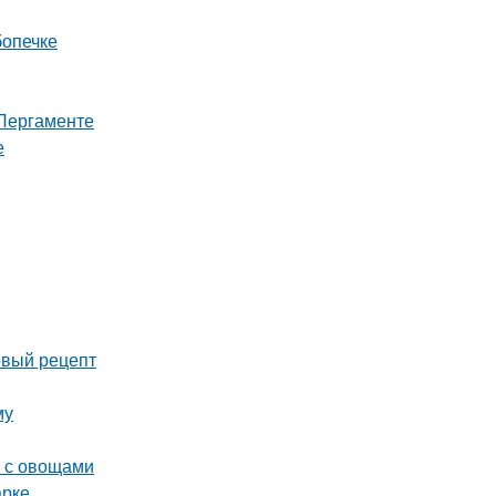
бопечке
 Пергаменте
е
вый рецепт
му
а с овощами
арке