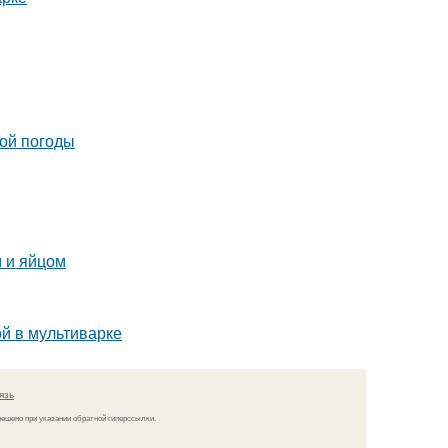
ной погоды
 и яйцом
ой в мультиварке
язь
решено при указании обратной гиперссылки.