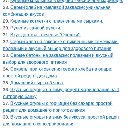
27.
Куриные крылышки в медово - чесночном маринаде.
28.
Серый хлеб на хмелевой закваске: уникальная
комбинация вкусов
29.
Куриные котлетки с плавленными сырками.
30.
Рулет из свиной рульки.
31.
Вкус детства - печенье "Орешки".
32.
Серый хлеб на закваске с тыквенными семечками:
полезный и вкусный выбор для здорового питания
33.
Серые батоны на закваске: полезный и вкусный
выбор для здорового питания
34.
Секреты приготовления серого хлеба на опаре:
простой рецепт для дома
35.
Домашний сыр за 3 часа.
36.
Вкусные огурцы на зиму: рецепт маринования на 1
литровую банку
37.
Вкусные огурцы с горчицей без сахара: простой
рецепт для домашнего приготовления
38.
Вкусные огурцы на зиму без уксуса: простой рецепт
для домашнего консервирования