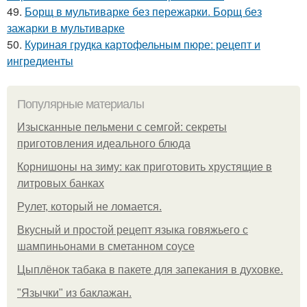
49.
Борщ в мультиварке без пережарки. Борщ без
зажарки в мультиварке
50.
Куриная грудка картофельным пюре: рецепт и
ингредиенты
Популярные материалы
Изысканные пельмени с семгой: секреты
приготовления идеального блюда
Корнишоны на зиму: как приготовить хрустящие в
литровых банках
Рулет, который не ломается.
Вкусный и простой рецепт языка говяжьего с
шампиньонами в сметанном соусе
Цыплёнок табака в пакете для запекания в духовке.
"Язычки" из баклажан.