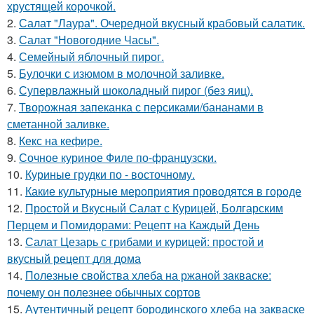
хрустящей корочкой.
2.
Салат "Лаура". Очередной вкусный крабовый салатик.
3.
Салат "Новогодние Часы".
4.
Семейный яблочный пирог.
5.
Булочки с изюмом в молочной заливке.
6.
Супервлажный шоколадный пирог (без яиц).
7.
Творожная запеканка с персиками/бананами в
сметанной заливке.
8.
Кекс на кефире.
9.
Сочное куриное Филе по-французски.
10.
Куриные грудки по - восточному.
11.
Какие культурные мероприятия проводятся в городе
12.
Простой и Вкусный Салат с Курицей, Болгарским
Перцем и Помидорами: Рецепт на Каждый День
13.
Салат Цезарь с грибами и курицей: простой и
вкусный рецепт для дома
14.
Полезные свойства хлеба на ржаной закваске:
почему он полезнее обычных сортов
15.
Аутентичный рецепт бородинского хлеба на закваске