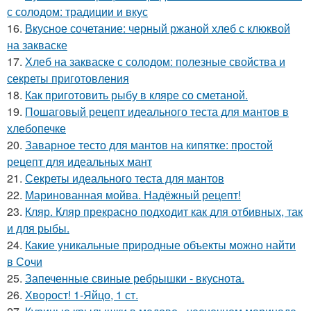
с солодом: традиции и вкус
16.
Вкусное сочетание: черный ржаной хлеб с клюквой
на закваске
17.
Хлеб на закваске с солодом: полезные свойства и
секреты приготовления
18.
Как приготовить рыбу в кляре со сметаной.
19.
Пошаговый рецепт идеального теста для мантов в
хлебопечке
20.
Заварное тесто для мантов на кипятке: простой
рецепт для идеальных мант
21.
Секреты идеального теста для мантов
22.
Маринованная мойва. Надёжный рецепт!
23.
Кляр. Кляр прекрасно подходит как для отбивных, так
и для рыбы.
24.
Какие уникальные природные объекты можно найти
в Сочи
25.
Запеченные свиные ребрышки - вкуснота.
26.
Хворост! 1-Яйцо, 1 ст.