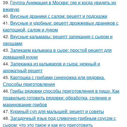
39.
Группа Анимация в Москве: где и когда увидеть их
вживую
40.
Вкусные драники с салом: рецепт и подсказки
41.
Вкусные и удобные: рецепт дрожжевых драников с
картошкой, салом и луком
42.
Вкусные кальмары: рецепт запекания с сыром и
овощами
43.
Запекаем кальмара в сыре: простой рецепт для
домашней кухни
44.
Запеканка из кальмаров и сыра: нежный и
ароматный рецепт
45.
Картошка с грибами синеножка или рядовка.
Способы приготовления
46.
Грибы рядовки способы приготовления в пищу. Как
правильно готовить рядовки: обработка, соление и
маринование грибов
47.
Куриный суп для малышей: рецепт и советы
48.
Загадочный язык под сливочно-грибным соусом с
сыром: что это такое и как его приготовить