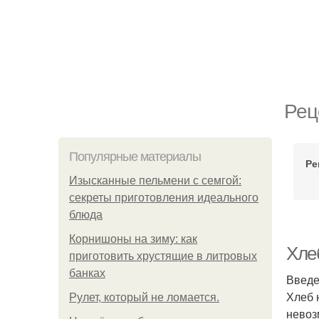
Рец
Популярные материалы
Ре
Изысканные пельмени с семгой:
секреты приготовления идеального
блюда
Корнишоны на зиму: как
Хле
приготовить хрустящие в литровых
банках
Введ
Хлеб 
Рулет, который не ломается.
невоз