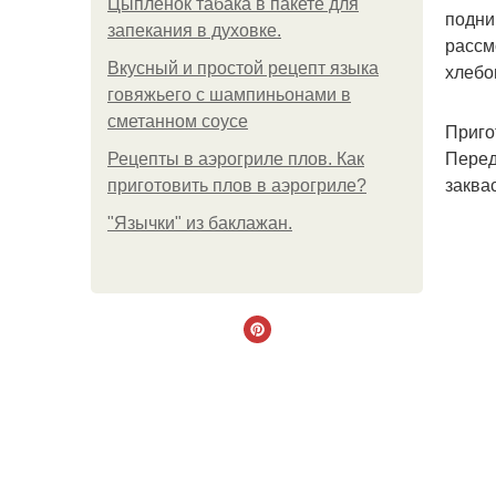
Цыплёнок табака в пакете для
подни
запекания в духовке.
рассм
Вкусный и простой рецепт языка
хлебо
говяжьего с шампиньонами в
сметанном соусе
Приго
Перед
Рецепты в аэрогриле плов. Как
заквас
приготовить плов в аэрогриле?
"Язычки" из баклажан.