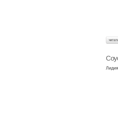
читат
Соус
Лиди