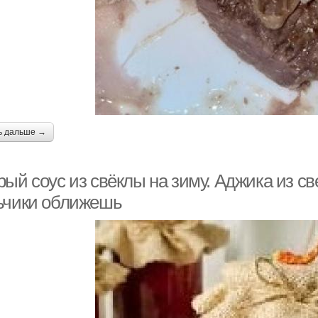
ь дальше →
рый соус из свёклы на зиму. Аджика из с
ьчики оближешь