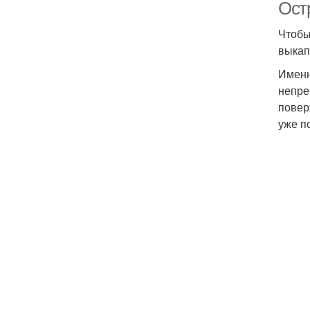
Остр
Чтобы
выкап
Именн
непре
повер
уже п