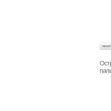
читат
Ост
пал