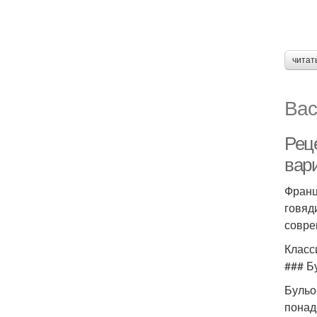
читат
Вас
Рец
вар
Франц
говяд
совре
Класс
### Б
Бульо
понад