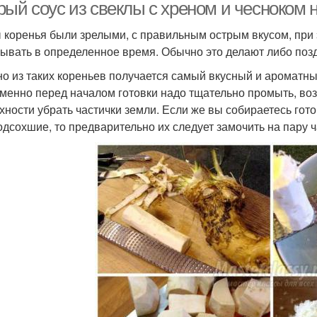
ый соус из свеклы с хреном и чесноком н
 коренья были зрелыми, с правильным острым вкусом, при 
ывать в определенное время. Обычно это делают либо позд
о из таких кореньев получается самый вкусный и ароматный 
менно перед началом готовки надо тщательно промыть, воз
хности убрать частички земли. Если же вы собираетесь гот
одсохшие, то предварительно их следует замочить на пару ч