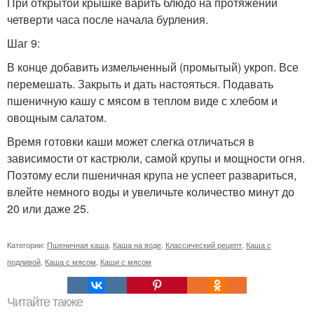
При открытой крышке варить блюдо на протяжении
четверти часа после начала бурления.
Шаг 9:
В конце добавить измельченный (промытый) укроп. Все
перемешать. Закрыть и дать настояться. Подавать
пшеничную кашу с мясом в теплом виде с хлебом и
овощным салатом.
Время готовки каши может слегка отличаться в
зависимости от кастрюли, самой крупы и мощности огня.
Поэтому если пшеничная крупа не успеет развариться,
влейте немного воды и увеличьте количество минут до
20 или даже 25.
Категории:
Пшеничная каша
,
Каша на воде
,
Классический рецепт
,
Каша с
подливой
,
Каша с мясом
,
Каши с мясом
Читайте также