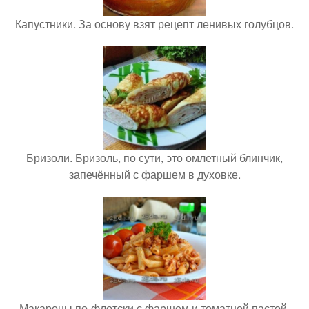
Капустники. За основу взят рецепт ленивых голубцов.
Бризоли. Бризоль, по сути, это омлетный блинчик,
запечённый с фаршем в духовке.
Макароны по-флотски с фаршем и томатной пастой.