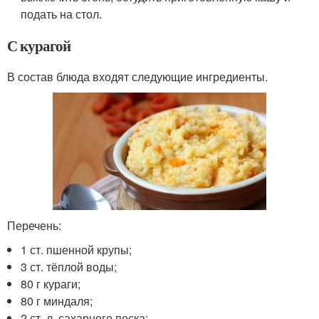
подать на стол.
С курагой
В состав блюда входят следующие ингредиенты.
Перечень:
1 ст. пшенной крупы;
3 ст. тёплой воды;
80 г кураги;
80 г миндаля;
2 ст. л. сахарного песка;