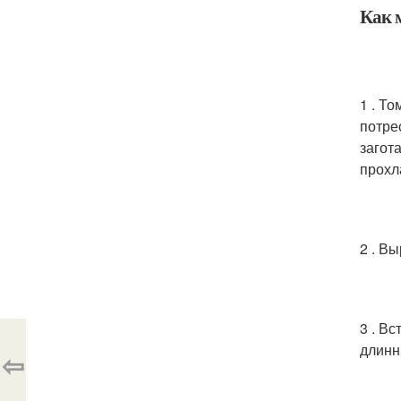
Как 
1 . Т
потре
загот
прохл
2 . В
3 . В
длинн
⇦