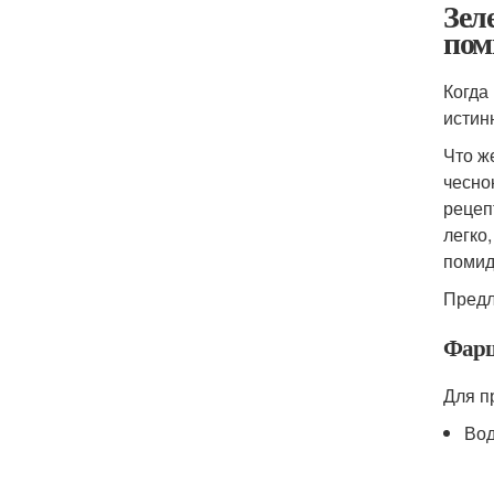
Зел
пом
Когда
истин
Что ж
чесно
рецеп
легко
помид
Предл
Фарш
Для п
Вод