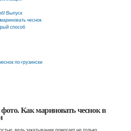
б! Выпуск
 мариновать чеснок
трый способ
еснок по-грузински
 фото. Как мариновать чеснок в
и
стью, ведь закатывание помогает не только