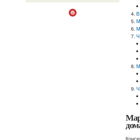
В
М
М
Ч
М
Ч
Мар
дом
Консе