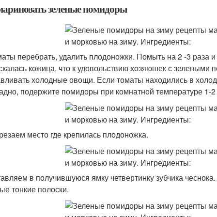
мариновать зеленые помидоры
оматы перебрать, удалить плодоножки. Помыть на 2 -3 раза 
скалась кожица, что к удовольствию хозяюшек с зелеными 
авливать холодные овощи. Если томаты находились в холоди
адно, подержите помидоры при комнатной температуре 1-2 
ырезаем место где крепилась плодоножка.
ставляем в получившуюся ямку четвертинку зубчика чеснока.
ые тонкие полоски.