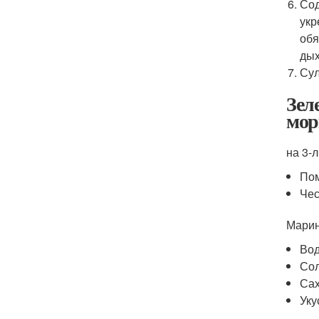
Сод
укр
обя
дых
Сул
Зел
мор
на 3-
Пом
Чес
Марин
Вод
Сол
Сах
Уку