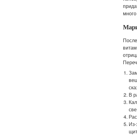
прида
много
Мари
После
витам
отриц
Переч
Зам
вещ
ска
В р
Кал
све
Рас
Из-
щит