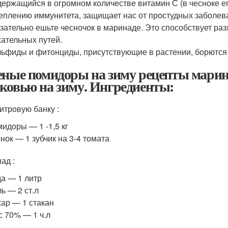
ержащийся в огромном количестве витамин С (в чесноке ег
еплению иммунитета, защищает нас от простудных заболева
зательно ешьте чесночок в маринаде. Это способствует р
ательных путей.
ьфиды и фитонциды, присутствующие в растении, борются
еные помидоры на зиму рецепты марин
ковью на зиму. Ингредиенты:
литровую банку :
идоры — 1 -1,5 кг
нок — 1 зубчик на 3-4 томата
ад :
а — 1 литр
ь — 2 ст.л
ар — 1 стакан
с 70% — 1 ч.л