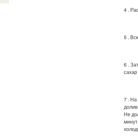
4 . Р
5 . В
6 . З
сахар
7 . Н
долив
Не до
минут
холод