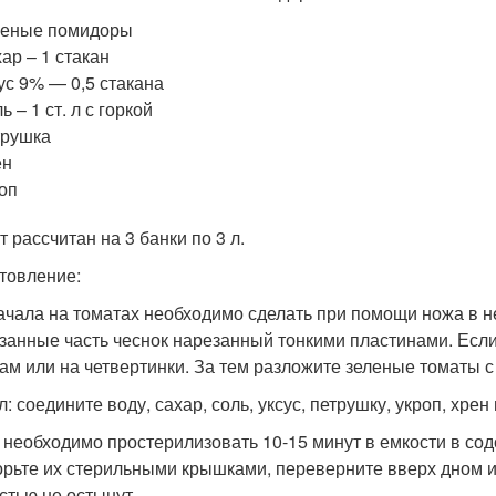
леные помидоры
ар – 1 стакан
ус 9% — 0,5 стакана
ь – 1 ст. л с горкой
трушка
ен
оп
 рассчитан на 3 банки по 3 л.
товление:
ачала на томатах необходимо сделать при помощи ножа в не
занные часть чеснок нарезанный тонкими пластинами. Есл
ам или на четвертинки. За тем разложите зеленые томаты с
: соедините воду, сахар, соль, уксус, петрушку, укроп, хрен
 необходимо простерилизовать 10-15 минут в емкости в содо
орьте их стерильными крышками, переверните вверх дном и 
стью не остынут.