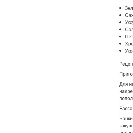
Зе
Сах
Укс
Сол
Пе
Хр
Укр
Рецепт
Приго
Для н
надре
попол
Рассол
Банки
закуп
полно