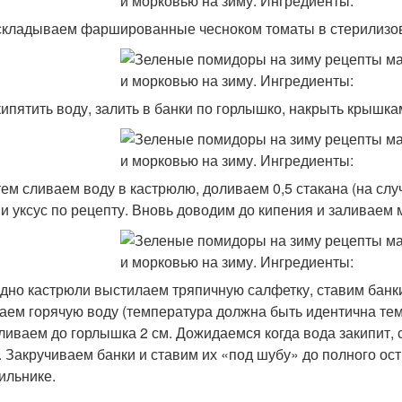
аскладываем фаршированные чесноком томаты в стерилизо
скипятить воду, залить в банки по горлышко, накрыть крышка
атем сливаем воду в кастрюлю, доливаем 0,5 стакана (на сл
 и уксус по рецепту. Вновь доводим до кипения и заливаем
а дно кастрюли выстилаем тряпичную салфетку, ставим банк
аем горячую воду (температура должна быть идентична темп
ливаем до горлышка 2 см. Дожидаемся когда вода закипит, 
. Закручиваем банки и ставим их «под шубу» до полного ос
ильнике.