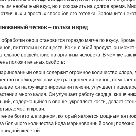
ть им необычный вкус, но и сохранить на долгое время. Мн
 отличных и простых способов его готовки. Запомните некот
нованный чеснок – польза и вред
 обработки овощ становится гораздо мягче по вкусу. Кроме 
инов, питательных веществ. Как и любой продукт, он может 
ательное воздействие на организм человека. В чем же зак
ень положительных свойств:
аринованный овощ содержит огромное количество хлора, в
ество необходимо нам для расщепления жиров, помогает 
зывается на функционировании печени, улучшает пищевар
астении много калия. Он улучшает работу сердца, кишечника
ьций, содержащийся в овоще, укрепляет кости, делает стенк
ртываемости крови.
тение богато аллицином, который является мощным антио
за большого количества йода маринованный овощ полезно 
овидной железой.