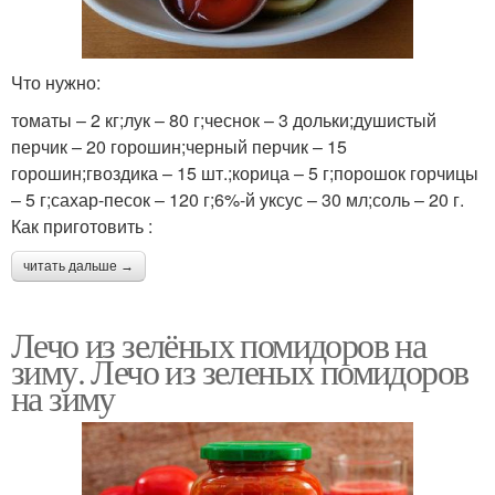
Что нужно:
томаты – 2 кг;лук – 80 г;чеснок – 3 дольки;душистый
перчик – 20 горошин;черный перчик – 15
горошин;гвоздика – 15 шт.;корица – 5 г;порошок горчицы
– 5 г;сахар-песок – 120 г;6%-й уксус – 30 мл;соль – 20 г.
Как приготовить :
читать дальше →
Лечо из зелёных помидоров на
зиму. Лечо из зеленых помидоров
на зиму