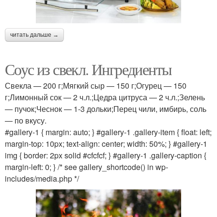
читать дальше →
Соус из свекл. Ингредиенты
Свекла — 200 г;Мягкий сыр — 150 г;Огурец — 150
г;Лимонный сок — 2 ч.л.;Цедра цитруса — 2 ч.л.;Зелень
— пучок;Чеснок — 1-3 дольки;Перец чили, имбирь, соль
— по вкусу.
#gallery-1 { margin: auto; } #gallery-1 .gallery-item { float: left;
margin-top: 10px; text-align: center; width: 50%; } #gallery-1
img { border: 2px solid #cfcfcf; } #gallery-1 .gallery-caption {
margin-left: 0; } /* see gallery_shortcode() in wp-
includes/media.php */