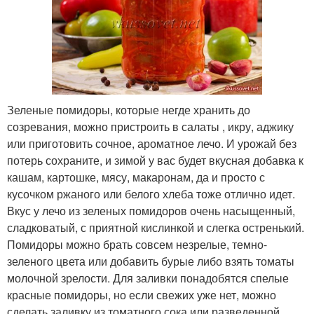
Зеленые помидоры, которые негде хранить до
созревания, можно пристроить в салаты , икру, аджику
или приготовить сочное, ароматное лечо. И урожай без
потерь сохраните, и зимой у вас будет вкусная добавка к
кашам, картошке, мясу, макаронам, да и просто с
кусочком ржаного или белого хлеба тоже отлично идет.
Вкус у лечо из зеленых помидоров очень насыщенный,
сладковатый, с приятной кислинкой и слегка остренький.
Помидоры можно брать совсем незрелые, темно-
зеленого цвета или добавить бурые либо взять томаты
молочной зрелости. Для заливки понадобятся спелые
красные помидоры, но если свежих уже нет, можно
сделать заливку из томатного сока или разведенной