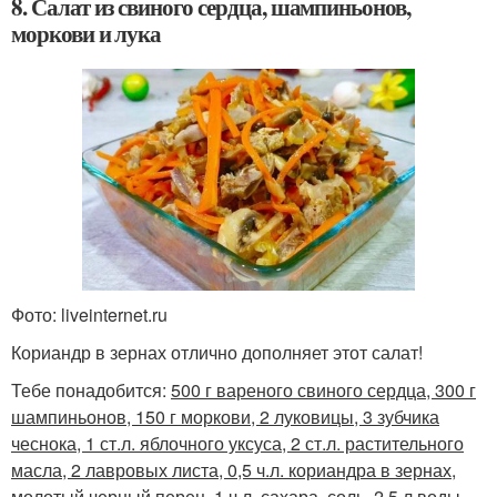
8. Салат из свиного сердца, шампиньонов,
моркови и лука
Фото: liveinternet.ru
Кориандр в зернах отлично дополняет этот салат!
Тебе понадобится:
500 г вареного свиного сердца, 300 г
шампиньонов, 150 г моркови, 2 луковицы, 3 зубчика
чеснока, 1 ст.л. яблочного уксуса, 2 ст.л. растительного
масла, 2 лавровых листа, 0,5 ч.л. кориандра в зернах,
молотый черный перец, 1 ч.л. сахара, соль, 2,5 л воды.