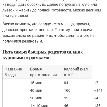
из воды, дать обсохнуть. Далее погружать в кляр или
льезон и жарить до полной готовности. Можно целиком
или кусочками.
Важно помнить, что сердце - это мышца, причем,
довольно крепкая и жесткая. Поэтому твоя задача
максимально ее размягчить, чтобы салат в итоге не
получился резиновым.
Пять самых быстрых рецептов салата с
куриными сердечками:
Название
Время
Калорий ккал
блюда
приготовления
в 100г
+7
15 мин
94
40 мин
160
+141
50 мин
95
+45
1 ч 10 мин
46
+36