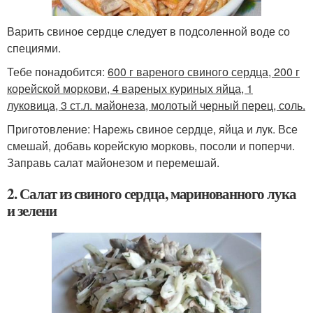
Варить свиное сердце следует в подсоленной воде со
специями.
Тебе понадобится:
600 г вареного свиного сердца, 200 г
корейской моркови, 4 вареных куриных яйца, 1
луковица, 3 ст.л. майонеза, молотый черный перец, соль.
Приготовление: Нарежь свиное сердце, яйца и лук. Все
смешай, добавь корейскую морковь, посоли и поперчи.
Заправь салат майонезом и перемешай.
2. Салат из свиного сердца, маринованного лука
и зелени