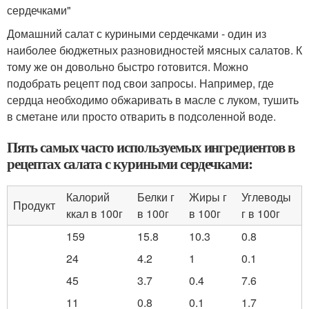
сердечками"
Домашний салат с куриными сердечками - один из
наиболее бюджетных разновидностей мясных салатов. К
тому же он довольно быстро готовится. Можно
подобрать рецепт под свои запросы. Например, где
сердца необходимо обжаривать в масле с луком, тушить
в сметане или просто отварить в подсоленной воде.
Пять самых часто используемых ингредиентов в
рецептах салата с куриными сердечками:
Калорий
Белки г
Жиры г
Углеводы
Продукт
ккал в 100г
в 100г
в 100г
г в 100г
159
15.8
10.3
0.8
24
4.2
1
0.1
45
3.7
0.4
7.6
11
0.8
0.1
1.7