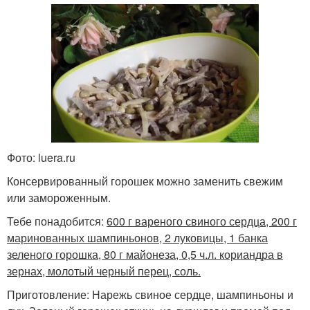
Фото: luera.ru
Консервированный горошек можно заменить свежим
или замороженным.
Тебе понадобится:
600 г вареного свиного сердца, 200 г
маринованных шампиньонов, 2 луковицы, 1 банка
зеленого горошка, 80 г майонеза, 0,5 ч.л. кориандра в
зернах, молотый черный перец, соль.
Приготовление: Нарежь свиное сердце, шампиньоны и