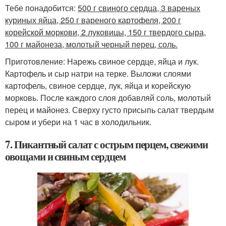
Тебе понадобится:
500 г свиного сердца, 3 вареных
куриных яйца, 250 г вареного картофеля, 200 г
корейской моркови, 2 луковицы, 150 г твердого сыра,
100 г майонеза, молотый черный перец, соль.
Приготовление: Нарежь свиное сердце, яйца и лук.
Картофель и сыр натри на терке. Выложи слоями
картофель, свиное сердце, лук, яйца и корейскую
морковь. После каждого слоя добавляй соль, молотый
перец и майонез. Сверху густо присыпь салат твердым
сыром и убери на 1 час в холодильник.
7. Пикантный салат с острым перцем, свежими
овощами и свиным сердцем