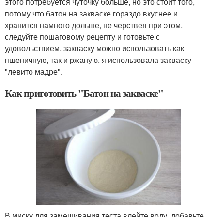
этого потребуется чуточку больше, но это стоит того,
потому что батон на закваске гораздо вкуснее и
хранится намного дольше, не черствея при этом.
следуйте пошаговому рецепту и готовьте с
удовольствием. закваску можно использовать как
пшеничную, так и ржаную. я использовала закваску
"левито мадре".
Как приготовить "Батон на закваске"
В миску для замешивания теста влейте воду, добавьте