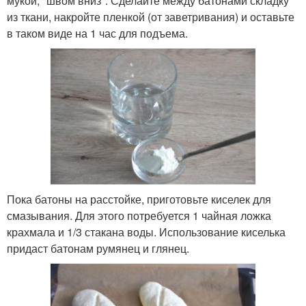
мукой, "швом вниз". Сделайте между батонами складку
из ткани, накройте пленкой (от заветривания) и оставьте
в таком виде на 1 час для подъема.
Пока батоны на расстойке, приготовьте киселек для
смазывания. Для этого потребуется 1 чайная ложка
крахмала и 1/3 стакана воды. Использование киселька
придаст батонам румянец и глянец.