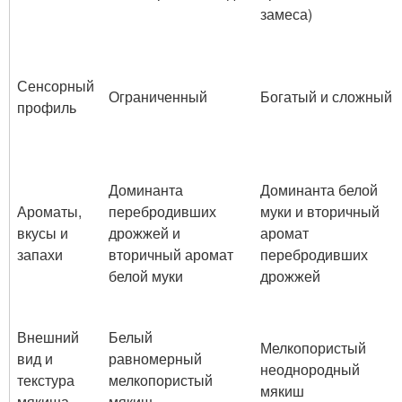
замеса)
Сенсорный
Ограниченный
Богатый и сложный
профиль
Доминанта
Доминанта белой
Ароматы,
перебродивших
муки и вторичный
вкусы и
дрожжей и
аромат
запахи
вторичный аромат
перебродивших
белой муки
дрожжей
Внешний
Белый
Мелкопористый
вид и
равномерный
неоднородный
текстура
мелкопористый
мякиш
мякиша
мякиш