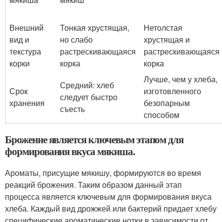
Внешний
Тонкая хрустящая,
Нетолстая
вид и
но слабо
хрустящая и
текстура
растрескивающаяся
растрескивающаяся
корки
корка
корка
Лучше, чем у хлеба,
Средний: хлеб
Срок
изготовленного
следует быстро
хранения
безопарным
съесть
способом
Брожение является ключевым этапом для
формирования вкуса мякиша.
Ароматы, присущие мякишу, формируются во время
реакций брожения. Таким образом данный этап
процесса является ключевым для формирования вкуса
хлеба. Каждый вид дрожжей или бактерий придает хлебу
специфические ароматические нотки в зависимости от