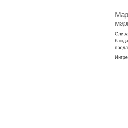
Мар
мар
Слива
блюда
предл
Ингре