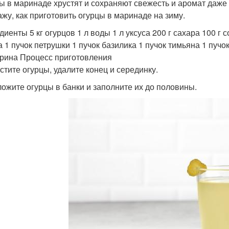
ы в маринаде хрустят и сохраняют свежесть и аромат даже п
ажу, как приготовить огурцы в маринаде на зиму.
иенты 5 кг огурцов 1 л воды 1 л уксуса 200 г сахара 100 г с
а 1 пучок петрушки 1 пучок базилика 1 пучок тимьяна 1 пучо
рина Процесс приготовления
истите огурцы, удалите конец и серединку.
ложите огурцы в банки и заполните их до половины.