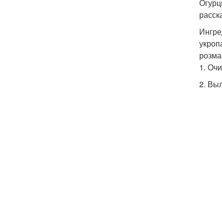
Огурц
расск
Ингред
укроп
розма
1. Оч
2. Вы