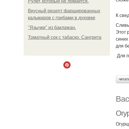
Рулет, который не ломается.
Вкусный рецепт фаршированных
К све
кальмаров с грибами в духовке
Сливы
"Язычки" из баклажан.
Этот 
Томатный сок с табаско. Сангрита
синих
для б
Для п
читат
Вас
Огу
Огурц