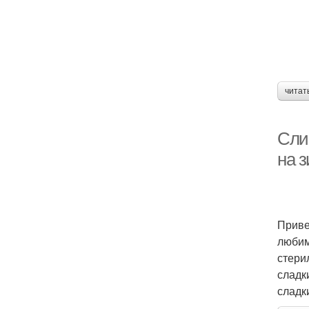
читат
Сли
на 
Приве
любим
стери
сладк
сладк