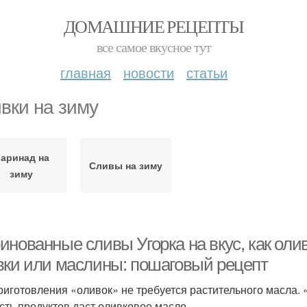
ДОМАШНИЕ РЕЦЕПТЫ
все самое вкусное тут
главная
новости
статьи
вки на зиму
аринад на
Сливы на зиму
зиму
инованные сливы Угорка на вкус, как оли
вки или маслины: пошаговый рецепт
риготовления «оливок» не требуется растительного масла
сть продуктов даст оливковое масло.