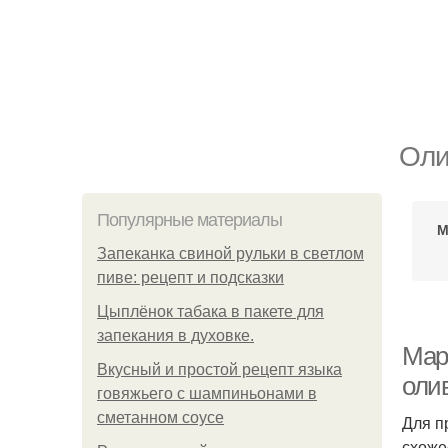
Оли
Популярные материалы
М
Запеканка свиной рульки в светлом
пиве: рецепт и подсказки
Цыплёнок табака в пакете для
запекания в духовке.
Мар
Вкусный и простой рецепт языка
оли
говяжьего с шампиньонами в
сметанном соусе
Для п
схоже