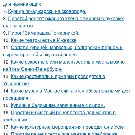
для начинающих
7.
Курица по-аджарски на сковороде.
8.
Простой рецепт ржаного хлеба с тмином в духовке:
шаг за шагом
9.
Пирог "Замарашка" с черникой.
10.
Какие театры есть в Ижевске
11.
Салат с курицей, морковью, болгарским перцем и
сыром: простой и вкусный рецепт
12.
Какие секретные или малоизвестные места можно
найти в Санкт-Петербурге
13.
Какие фестивали и ярмарки проводятся в
Ульяновске
14.
Какие музеи в Москве считаются обязательными для
посещения
15.
Куриные бедрышки, запеченные с сыром.
16.
Простой и быстрый рецепт теста для мантов в
хлебопечке
17.
Какие культурные мероприятия проводятся в Уфе
18.
Простой рецепт теста для мантов в хлебопечке