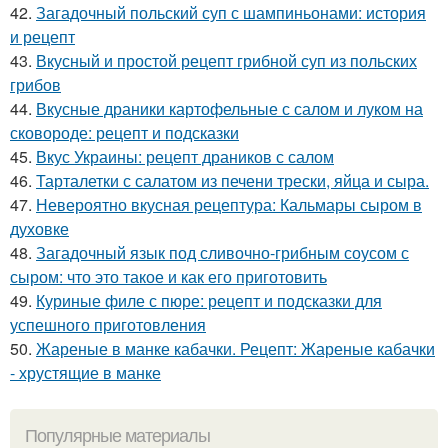
42.
Загадочный польский суп с шампиньонами: история
и рецепт
43.
Вкусный и простой рецепт грибной суп из польских
грибов
44.
Вкусные драники картофельные с салом и луком на
сковороде: рецепт и подсказки
45.
Вкус Украины: рецепт драников с салом
46.
Тарталетки с салатом из печени трески, яйца и сыра.
47.
Невероятно вкусная рецептура: Кальмары сыром в
духовке
48.
Загадочный язык под сливочно-грибным соусом с
сыром: что это такое и как его приготовить
49.
Куриные филе с пюре: рецепт и подсказки для
успешного приготовления
50.
Жареные в манке кабачки. Рецепт: Жареные кабачки
- хрустящие в манке
Популярные материалы