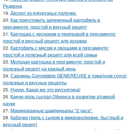
Редмонд
19.
Десерт из кукурузных палочек.
20.
Как приготовить запеченный картофель в
пергаменте: простой и вкусный рецепт
21.
Картошка с чесноком и приправой в пергаменте:
простой и вкусный рецепт для духовки
22.
Картофель с мясом и овощами в пергаменте:
простой и полезный рецепт для всей семьи
23.
Молодая картошка в пергаменте: простой и
полезный рецепт на каждый день
24.
Сардины Connetable GENEREUSE в томатном соусе:
полезные и вкусные рецепты
25.
Нудли. Какая же это вкуснятина!
26.
Какую роль сыграл Обнинск в развитии атомной
науки
27.
Маринованные шампиньоны "2 часа".
28.
Кабачки гриль с сыром в микроволновке: быстрый и
вкусный рецепт