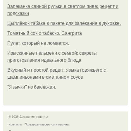
Запеканка свиной рульки в светлом пиве: рецепт и
подсказки
Цыплёнок табака в пакете для запекания в духовке.
Томатный сок с табаско. Сангрита
Рулет, который не ломается.
Изысканные пельмени с семгой: секреты
приготовления идеального блюда
Вкусный и простой рецепт языка говяжьего с
шампиньонами в сметанном соусе
"Язычки" из баклажан.
© 2026 Домашние рецепты
Контакты
Пользовательское соглашение