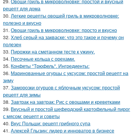
29.
Овощи гриль в микроволновке: простой и вкусный
рецепт для дома
30.
Легкие рецепты овощей гриль в микроволновке:
полезно и вкусно
31.
Овощи гриль в микроволновке: просто и вкусно
32.
Хлеб серый на закваске: что это такое и почему он
полезен
33.
Пирожки на сметанном тесте к ужину.
34.
Песочные кольца с орехами.
35.
Конфеты "Трюфель". Ингредиенты:
36.
Маринованные огурцы с уксусом: простой рецепт на
зиму
37.
Заморозки огурцов с яблочным уксусом: простой
рецепт для зимы
38.
Завтрак на завтрак: Рис с овощами и креветками
39.
Вкусный и простой шефердский картофельный пирог
с мясом: рецепт и советы
40.
Вкус Польши: рецепт грибного супа
41.
Алексей Глызин: лидер и инноватор в бизнесе