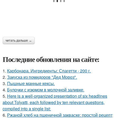
читать дальше →
Последние обновления на сайте:
1.
Карбонара. Ингредиенты: Спагетти - 200 г.
2.
Закуска из помидоров "Дед Мороз".
3.
Пышные манные кексы.
4.
Булочки с изюмом в молочной заливке.
5.
Here is a well-organized presentation of six headlines
about Tolyatti, each followed by ten relevant questions,
compiled into a single list:
6.
Ржаной хлеб на пшеничной закваске: простой рецепт