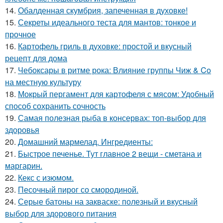
14.
Обалденная скумбрия, запеченная в духовке!
15.
Секреты идеального теста для мантов: тонкое и
прочное
16.
Картофель гриль в духовке: простой и вкусный
рецепт для дома
17.
Чебоксары в ритме рока: Влияние группы Чиж & Co
на местную культуру
18.
Мокрый пергамент для картофеля с мясом: Удобный
способ сохранить сочность
19.
Самая полезная рыба в консервах: топ-выбор для
здоровья
20.
Домашний мармелад. Ингредиенты:
21.
Быстрое печенье. Тут главное 2 вещи - сметана и
маргарин.
22.
Кекс с изюмом.
23.
Песочный пирог со смородиной.
24.
Серые батоны на закваске: полезный и вкусный
выбор для здорового питания