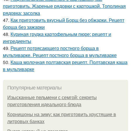
приготовить. Жареные рядовки с картошкой. Тополиная
рядовка: засолка
47.
Как приготовить вкусный Борщ без обжарки. Рецепт
борща без зажарки
48.
Куриная грудка картофельным пюре: рецепт и
ингредиенты
49.
Рецепт потрясающего постного борща в
мультиварке. Рецепт постного борща в мультиварке
50.
Каша молочная полтавская рецепт. Полтавская каша
в мультиварке
Популярные материалы
Изысканные пельмени с семгой: секреты
приготовления идеального блюда
Корнишоны на зиму: как приготовить хрустящие в
литровых банках