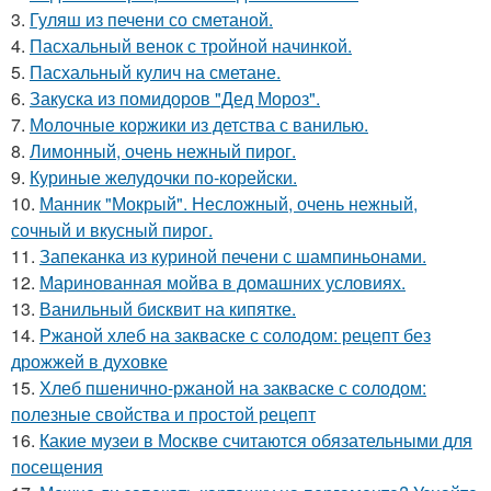
3.
Гуляш из печени со сметаной.
4.
Пасхальный венок с тройной начинкой.
5.
Пасхальный кулич на сметане.
6.
Закуска из помидоров "Дед Мороз".
7.
Молочные коржики из детства с ванилью.
8.
Лимонный, очень нежный пирог.
9.
Куриные желудочки по-корейски.
10.
Манник "Мокрый". Несложный, очень нежный,
сочный и вкусный пирог.
11.
Запеканка из куриной печени с шампиньонами.
12.
Маринованная мойва в домашних условиях.
13.
Ванильный бисквит на кипятке.
14.
Ржаной хлеб на закваске с солодом: рецепт без
дрожжей в духовке
15.
Хлеб пшенично-ржаной на закваске с солодом:
полезные свойства и простой рецепт
16.
Какие музеи в Москве считаются обязательными для
посещения