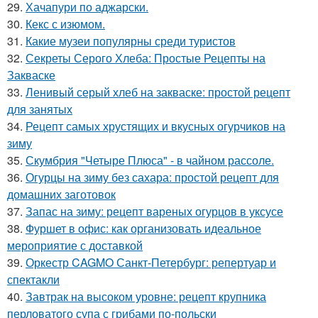
29.
Хачапури по аджарски.
30.
Кекс с изюмом.
31.
Какие музеи популярны среди туристов
32.
Секреты Серого Хлеба: Простые Рецепты на
Закваске
33.
Ленивый серый хлеб на закваске: простой рецепт
для занятых
34.
Рецепт самых хрустящих и вкусных огурчиков на
зиму
35.
Скумбрия "Четыре Плюса" - в чайном рассоле.
36.
Огурцы на зиму без сахара: простой рецепт для
домашних заготовок
37.
Запас на зиму: рецепт вареных огурцов в уксусе
38.
Фуршет в офис: как организовать идеальное
мероприятие с доставкой
39.
Оркестр CAGMO Санкт-Петербург: репертуар и
спектакли
40.
Завтрак на высоком уровне: рецепт крупника
перловатого супа с грибами по-польски