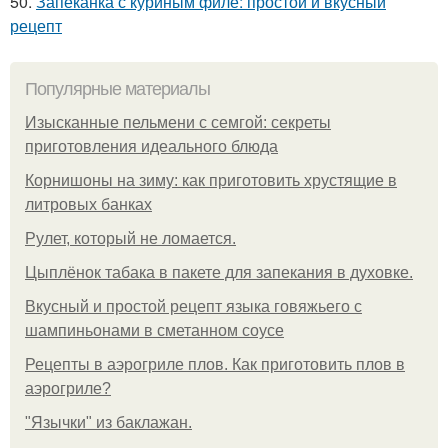
50.
Запеканка с куриным филе: простой и вкусный
рецепт
Популярные материалы
Изысканные пельмени с семгой: секреты
приготовления идеального блюда
Корнишоны на зиму: как приготовить хрустящие в
литровых банках
Рулет, который не ломается.
Цыплёнок табака в пакете для запекания в духовке.
Вкусный и простой рецепт языка говяжьего с
шампиньонами в сметанном соусе
Рецепты в аэрогриле плов. Как приготовить плов в
аэрогриле?
"Язычки" из баклажан.