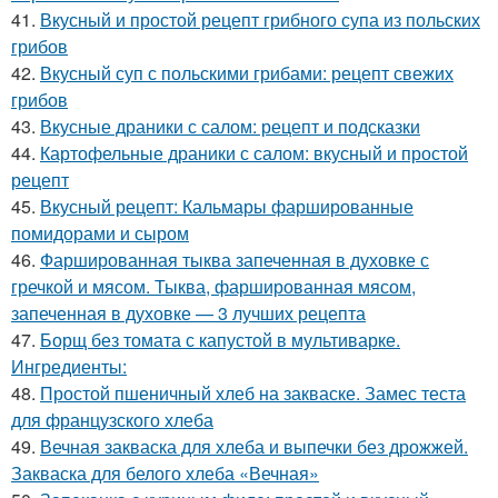
41.
Вкусный и простой рецепт грибного супа из польских
грибов
42.
Вкусный суп с польскими грибами: рецепт свежих
грибов
43.
Вкусные драники с салом: рецепт и подсказки
44.
Картофельные драники с салом: вкусный и простой
рецепт
45.
Вкусный рецепт: Кальмары фаршированные
помидорами и сыром
46.
Фаршированная тыква запеченная в духовке с
гречкой и мясом. Тыква, фаршированная мясом,
запеченная в духовке — 3 лучших рецепта
47.
Борщ без томата с капустой в мультиварке.
Ингредиенты:
48.
Простой пшеничный хлеб на закваске. Замес теста
для французского хлеба
49.
Вечная закваска для хлеба и выпечки без дрожжей.
Закваска для белого хлеба «Вечная»