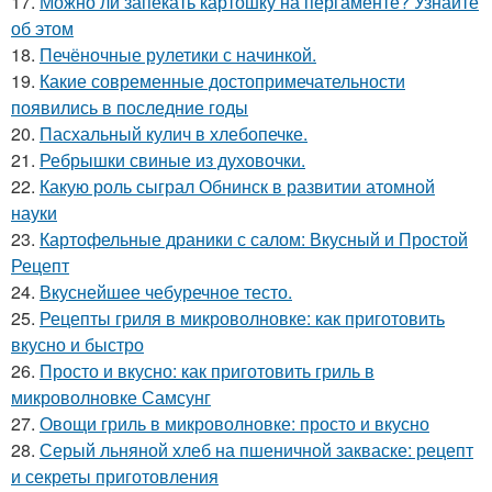
17.
Можно ли запекать картошку на пергаменте? Узнайте
об этом
18.
Печёночные рулетики с начинкой.
19.
Какие современные достопримечательности
появились в последние годы
20.
Пасхальный кулич в хлебопечке.
21.
Ребрышки свиные из духовочки.
22.
Какую роль сыграл Обнинск в развитии атомной
науки
23.
Картофельные драники с салом: Вкусный и Простой
Рецепт
24.
Вкуснейшее чебуречное тесто.
25.
Рецепты гриля в микроволновке: как приготовить
вкусно и быстро
26.
Просто и вкусно: как приготовить гриль в
микроволновке Самсунг
27.
Овощи гриль в микроволновке: просто и вкусно
28.
Серый льняной хлеб на пшеничной закваске: рецепт
и секреты приготовления