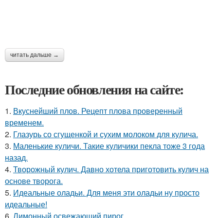
читать дальше →
Последние обновления на сайте:
1.
Вкуснейший плов. Рецепт плова проверенный
временем.
2.
Глазурь со сгущенкой и сухим молоком для кулича.
3.
Маленькие куличи. Такие куличики пекла тоже 3 года
назад.
4.
Творожный кулич. Давно хотела приготовить кулич на
основе творога.
5.
Идеальные оладьи. Для меня эти оладьи ну просто
идеальные!
6.
Лимонный освежающий пирог.