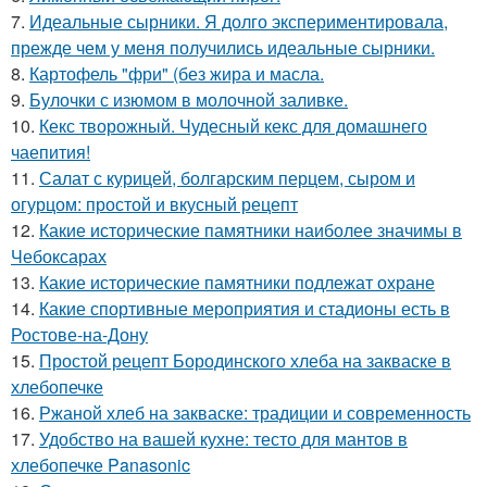
7.
Идеальные сырники. Я долго экспериментировала,
прежде чем у меня получились идеальные сырники.
8.
Картофель "фри" (без жира и масла.
9.
Булочки с изюмом в молочной заливке.
10.
Кекс творожный. Чудесный кекс для домашнего
чаепития!
11.
Салат с курицей, болгарским перцем, сыром и
огурцом: простой и вкусный рецепт
12.
Какие исторические памятники наиболее значимы в
Чебоксарах
13.
Какие исторические памятники подлежат охране
14.
Какие спортивные мероприятия и стадионы есть в
Ростове-на-Дону
15.
Простой рецепт Бородинского хлеба на закваске в
хлебопечке
16.
Ржаной хлеб на закваске: традиции и современность
17.
Удобство на вашей кухне: тесто для мантов в
хлебопечке Panasonic