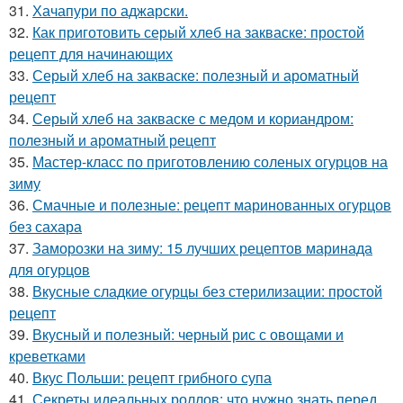
31.
Хачапури по аджарски.
32.
Как приготовить серый хлеб на закваске: простой
рецепт для начинающих
33.
Серый хлеб на закваске: полезный и ароматный
рецепт
34.
Серый хлеб на закваске с медом и кориандром:
полезный и ароматный рецепт
35.
Мастер-класс по приготовлению соленых огурцов на
зиму
36.
Смачные и полезные: рецепт маринованных огурцов
без сахара
37.
Заморозки на зиму: 15 лучших рецептов маринада
для огурцов
38.
Вкусные сладкие огурцы без стерилизации: простой
рецепт
39.
Вкусный и полезный: черный рис с овощами и
креветками
40.
Вкус Польши: рецепт грибного супа
41.
Секреты идеальных роллов: что нужно знать перед