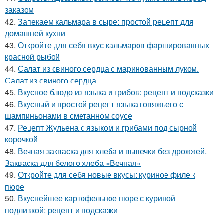
заказом
42.
Запекаем кальмара в сыре: простой рецепт для
домашней кухни
43.
Откройте для себя вкус кальмаров фаршированных
красной рыбой
44.
Салат из свиного сердца с маринованным луком.
Салат из свиного сердца
45.
Вкусное блюдо из языка и грибов: рецепт и подсказки
46.
Вкусный и простой рецепт языка говяжьего с
шампиньонами в сметанном соусе
47.
Рецепт Жульена с языком и грибами под сырной
корочкой
48.
Вечная закваска для хлеба и выпечки без дрожжей.
Закваска для белого хлеба «Вечная»
49.
Откройте для себя новые вкусы: куриное филе к
пюре
50.
Вкуснейшее картофельное пюре с куриной
подливкой: рецепт и подсказки