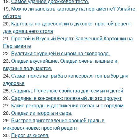
18.
Самое удачное дрожжевое тесто.
19.
Можно ли запекать картошку на пергаменте? Узнайте
об этом
20.
Картошка по-деревенски в духовке: простой рецепт
для домашнего стола
21.
Простой и Вкусный Рецепт Запеченной Картошки на
Пергаменте
22.
Рулетики с курицей и сыром на сковороде.
23.
Оладьи вкуснейшие. Оладьи очень пышные и
вкусные получаются.
24.
Самая полезная рыба в консервах: топ-выбор для
здоровья
25.
Сардина: Полезные свойства для семьи и детей
26.
Сардины в консервах: полезный ли это продукт
27.
Какие рекорды и достижения связаны с городом
28.
Оладьи из творога и сыра.
29.
Быстрое приготовление овощей гриль в
микроволновке: простой рецепт
30.
Пирог из киселя.