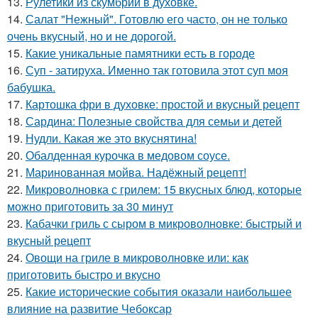
13.
Рулетики из скумбрии в духовке.
14.
Салат "Нежный". Готовлю его часто, он не только
очень вкусный, но и не дорогой.
15.
Какие уникальные памятники есть в городе
16.
Суп - затируха. Именно так готовила этот суп моя
бабушка.
17.
Картошка фри в духовке: простой и вкусный рецепт
18.
Сардина: Полезные свойства для семьи и детей
19.
Нудли. Какая же это вкуснятина!
20.
Обалденная курочка в медовом соусе.
21.
Маринованная мойва. Надёжный рецепт!
22.
Микроволновка с грилем: 15 вкусных блюд, которые
можно приготовить за 30 минут
23.
Кабачки гриль с сыром в микроволновке: быстрый и
вкусный рецепт
24.
Овощи на гриле в микроволновке или: как
приготовить быстро и вкусно
25.
Какие исторические события оказали наибольшее
влияние на развитие Чебоксар