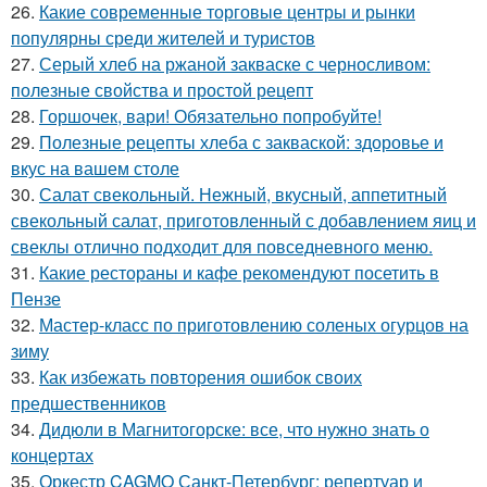
26.
Какие современные торговые центры и рынки
популярны среди жителей и туристов
27.
Серый хлеб на ржаной закваске с черносливом:
полезные свойства и простой рецепт
28.
Горшочек, вари! Обязательно попробуйте!
29.
Полезные рецепты хлеба с закваской: здоровье и
вкус на вашем столе
30.
Салат свекольный. Нежный, вкусный, аппетитный
свекольный салат, приготовленный с добавлением яиц и
свеклы отлично подходит для повседневного меню.
31.
Какие рестораны и кафе рекомендуют посетить в
Пензе
32.
Мастер-класс по приготовлению соленых огурцов на
зиму
33.
Как избежать повторения ошибок своих
предшественников
34.
Дидюли в Магнитогорске: все, что нужно знать о
концертах
35.
Оркестр CAGMO Санкт-Петербург: репертуар и