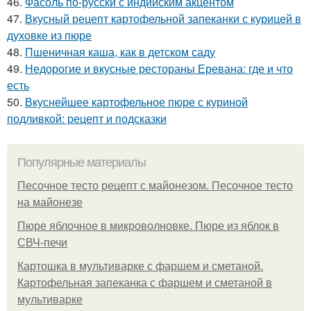
46.
Фасоль по-русски с индийским акцентом
47.
Вкусный рецепт картофельной запеканки с курицей в
духовке из пюре
48.
Пшеничная каша, как в детском саду
49.
Недорогие и вкусные рестораны Еревана: где и что
есть
50.
Вкуснейшее картофельное пюре с куриной
подливкой: рецепт и подсказки
Популярные материалы
Песочное тесто рецепт с майонезом. Песочное тесто
на майонезе
Пюре яблочное в микроволновке. Пюре из яблок в
СВЧ-печи
Картошка в мультиварке с фаршем и сметаной.
Картофельная запеканка с фаршем и сметаной в
мультиварке