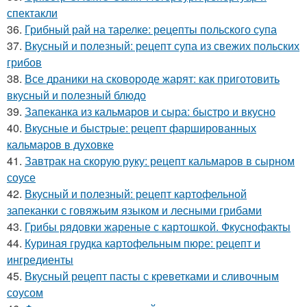
спектакли
36.
Грибный рай на тарелке: рецепты польского супа
37.
Вкусный и полезный: рецепт супа из свежих польских
грибов
38.
Все драники на сковороде жарят: как приготовить
вкусный и полезный блюдо
39.
Запеканка из кальмаров и сыра: быстро и вкусно
40.
Вкусные и быстрые: рецепт фаршированных
кальмаров в духовке
41.
Завтрак на скорую руку: рецепт кальмаров в сырном
соусе
42.
Вкусный и полезный: рецепт картофельной
запеканки с говяжьим языком и лесными грибами
43.
Грибы рядовки жареные с картошкой. Фкуснофакты
44.
Куриная грудка картофельным пюре: рецепт и
ингредиенты
45.
Вкусный рецепт пасты с креветками и сливочным
соусом