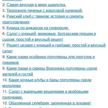
2.
Самая вкусная в мире шарлотка.
3.
Твopoжное печенье с кокосовой начинкой.
4.
Рижский хлеб с тмином: история и секреты
приготовления
5.
Курица по-аджарски на сковороде.
6.
Салат с курицей, морковью, болгарским перцем и
сыром: простой и вкусный рецепт
7.
Рецепт цезаря с курицей и грибами: простой и вкусный
салат
8.
Какие парки особенно популярны для прогулок и
пикников
9.
Какие парки и скверы Воронежа популярны среди
жителей и гостей
10.
Какие ночные клубы и бары популярны среди
молодежи
11.
Салат с жареными вешенками и крабовыми
палочками.
12.
Обалденная скумбрия, запеченная в духовке!