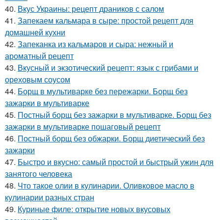
40.
Вкус Украины: рецепт драников с салом
41.
Запекаем кальмара в сыре: простой рецепт для
домашней кухни
42.
Запеканка из кальмаров и сыра: нежный и
ароматный рецепт
43.
Вкусный и экзотический рецепт: язык с грибами и
ореховым соусом
44.
Борщ в мультиварке без пережарки. Борщ без
зажарки в мультиварке
45.
Постный борщ без зажарки в мультиварке. Борщ без
зажарки в мультиварке пошаговый рецепт
46.
Постный борщ без обжарки. Борщ диетический без
зажарки
47.
Быстро и вкусно: самый простой и быстрый ужин для
занятого человека
48.
Что такое олии в кулинарии. Оливковое масло в
кулинарии разных стран
49.
Куриные филе: открытие новых вкусовых