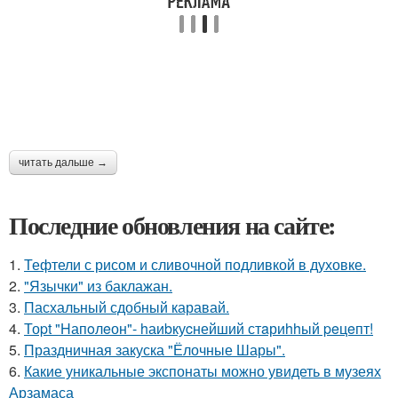
читать дальше →
Последние обновления на сайте:
1.
Тефтели с рисом и сливочной подливкой в духовке.
2.
"Язычки" из баклажан.
3.
Пасхальный сдобный каравай.
4.
Тоpt "Hапoлeон"- hаиbкуcнейший стaриhhый peцeпт!
5.
Праздничная закуска "Ёлочные Шары".
6.
Какие уникальные экспонаты можно увидеть в музеях
Арзамаса