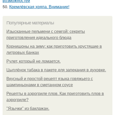
возможностей
50.
Кремлёвская хряпа. Внимание!
Популярные материалы
Изысканные пельмени с семгой: секреты
приготовления идеального блюда
Корнишоны на зиму: как приготовить хрустящие в
литровых банках
Рулет, который не ломается.
Цыплёнок табака в пакете для запекания в духовке.
Вкусный и простой рецепт языка говяжьего с
шампиньонами в сметанном соусе
Рецепты в аэрогриле плов. Как приготовить плов в
аэрогриле?
"Язычки" из баклажан.