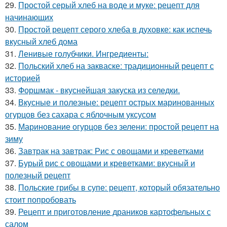
29.
Простой серый хлеб на воде и муке: рецепт для
начинающих
30.
Простой рецепт серого хлеба в духовке: как испечь
вкусный хлеб дома
31.
Ленивые голубчики. Ингредиенты:
32.
Польский хлеб на закваске: традиционный рецепт с
историей
33.
Форшмак - вкуснейшая закуска из селедки.
34.
Вкусные и полезные: рецепт острых маринованных
огурцов без сахара с яблочным уксусом
35.
Маринование огурцов без зелени: простой рецепт на
зиму
36.
Завтрак на завтрак: Рис с овощами и креветками
37.
Бурый рис с овощами и креветками: вкусный и
полезный рецепт
38.
Польские грибы в супе: рецепт, который обязательно
стоит попробовать
39.
Рецепт и приготовление драников картофельных с
салом