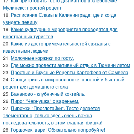
17.
Как приготовить тесто для мантов в хлебопечке
Мулинекс: простой рецепт
18.
Расписание Славы в Калининграде: где и когда
увидеть певицу
19.
Какие культурные мероприятия проводятся для
иностранных туристов
20.
Какие из достопримечательностей связаны с
известными людьми
21.
Молочные коржики по госту.
22.
Где можно провести активный отдых в Тюмени летом
23.
Простые и Вкусные Рецепты Картофеля от Самвела
24.
Овощи гриль в микроволновке: простой и быстрый
рецепт для домашнего стола
25.
Бананово - клубничный коктейль.
26.
Пирог "Чернушка" с вареньем.
27.
Пирожки "Проглотайки". Тесто делается
элементарно, только здесь очень важна
последовательность, в этом главная фишка!
28.
Горшочек, вари! Обязательно попробуйте!