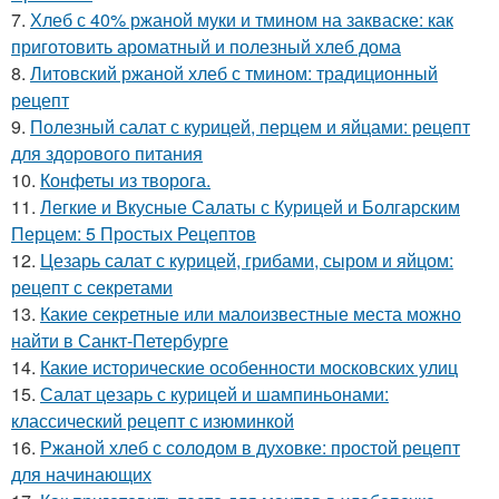
7.
Хлеб с 40% ржаной муки и тмином на закваске: как
приготовить ароматный и полезный хлеб дома
8.
Литовский ржаной хлеб с тмином: традиционный
рецепт
9.
Полезный салат с курицей, перцем и яйцами: рецепт
для здорового питания
10.
Конфеты из творога.
11.
Легкие и Вкусные Салаты с Курицей и Болгарским
Перцем: 5 Простых Рецептов
12.
Цезарь салат с курицей, грибами, сыром и яйцом:
рецепт с секретами
13.
Какие секретные или малоизвестные места можно
найти в Санкт-Петербурге
14.
Какие исторические особенности московских улиц
15.
Салат цезарь с курицей и шампиньонами:
классический рецепт с изюминкой
16.
Ржаной хлеб с солодом в духовке: простой рецепт
для начинающих