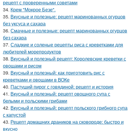
рецепт с проверенными советами
34.
Крем "Мокрое Безе".
35.
Вкусные и полезные: рецепт маринованных огурцов
без уксуса и сахара
36.
Смачные и полезные: рецепт маринованных огурцов
без сахара
37.
Сладкие и соленые рецепты риса с креветками для
любителей морепродуктов
38.
Вкусный и полезный рецепт: Королевские креветки с
овощами и рисом
39.
Вкусный и полезный: как приготовить рис с
креветками и овощами в ВОКе
40.
Пастуший пирог с говядиной: рецепт и история
41.
Вкусный и полезный: рецепт овощного супа с
белыми и польскими грибами
42.
Вкусный и полезный: рецепт польского грибного супа
с капустой
43.
Рецепт домашних драников на сковороде: быстро и
вкусно