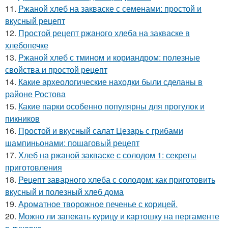
11.
Ржаной хлеб на закваске с семенами: простой и
вкусный рецепт
12.
Простой рецепт ржаного хлеба на закваске в
хлебопечке
13.
Ржаной хлеб с тмином и кориандром: полезные
свойства и простой рецепт
14.
Какие археологические находки были сделаны в
районе Ростова
15.
Какие парки особенно популярны для прогулок и
пикников
16.
Простой и вкусный салат Цезарь с грибами
шампиньонами: пошаговый рецепт
17.
Хлеб на ржаной закваске с солодом 1: секреты
приготовления
18.
Рецепт заварного хлеба с солодом: как приготовить
вкусный и полезный хлеб дома
19.
Ароматное творожное печенье с корицей.
20.
Можно ли запекать курицу и картошку на пергаменте