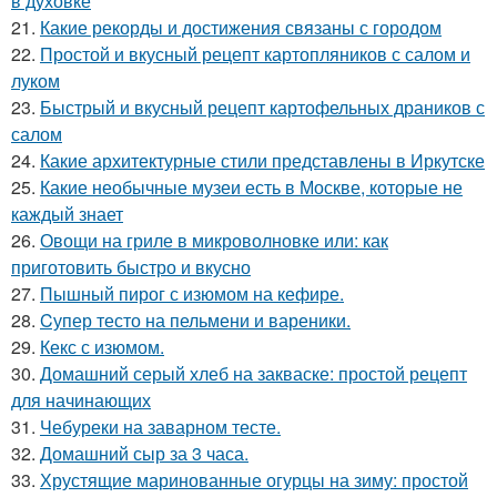
в духовке
21.
Какие рекорды и достижения связаны с городом
22.
Простой и вкусный рецепт картопляников с салом и
луком
23.
Быстрый и вкусный рецепт картофельных драников с
салом
24.
Какие архитектурные стили представлены в Иркутске
25.
Какие необычные музеи есть в Москве, которые не
каждый знает
26.
Овощи на гриле в микроволновке или: как
приготовить быстро и вкусно
27.
Пышный пирог с изюмом на кефире.
28.
Cупер тесто на пельмени и вареники.
29.
Кекс с изюмом.
30.
Домашний серый хлеб на закваске: простой рецепт
для начинающих
31.
Чебуреки на заварном тесте.
32.
Домашний сыр за 3 часа.
33.
Хрустящие маринованные огурцы на зиму: простой