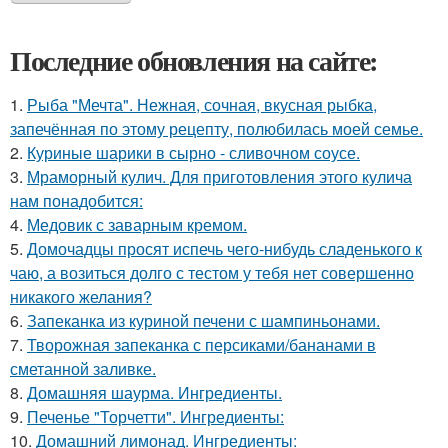
Последние обновления на сайте:
1.
Рыба "Мечта". Нежная, сочная, вкусная рыбка,
запечённая по этому рецепту, полюбилась моей семье.
2.
Куриные шарики в сырно - сливочном соусе.
3.
Мраморный кулич. Для приготовления этого кулича
нам понадобится:
4.
Медовик с заварным кремом.
5.
Домочадцы просят испечь чего-нибудь сладенького к
чаю, а возиться долго с тестом у тебя нет совершенно
никакого желания?
6.
Запеканка из куриной печени с шампиньонами.
7.
Творожная запеканка с персиками/бананами в
сметанной заливке.
8.
Домашняя шаурма. Ингредиенты.
9.
Печенье "Торчетти". Ингредиенты:
10.
Домашний лимонад. Ингредиенты: