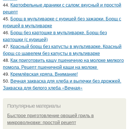
44.
Картофельные драники с салом: вкусный и простой
рецепт
45.
Борщ в мультиварке с курицей без зажарки. Борщ с
курицей в мультиварке
46.
Борщ без картошке в мультиварке. Борщ без
картошки (с курицей)
47.
Красный борщ без капусты в мультиварке. Красный
борщ со щавелем без капусты в мультиварке
48.
Как приготовить кашу пшеничную на молоке мелкого
помола. Рецепт пшеничной каши на молоке
49.
Кремлёвская хряпа. Внимание!
50.
Вечная закваска для хлеба и выпечки без дрожжей.
Закваска для белого хлеба «Вечная»
Популярные материалы
Быстрое приготовление овощей гриль в
микроволновке: простой рецепт