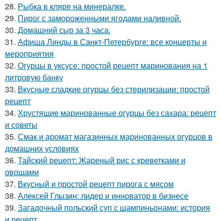
28.
Рыбка в кляре на минералке.
29.
Пирог с замороженными ягодами наливной.
30.
Домашний сыр за 3 часа.
31.
Афиша Линды в Санкт-Петербурге: все концерты и
мероприятия
32.
Огурцы в уксусе: простой рецепт маринования на 1
литровую банку
33.
Вкусные сладкие огурцы без стерилизации: простой
рецепт
34.
Хрустящие маринованные огурцы без сахара: рецепт
и советы
35.
Смак и аромат магазинных маринованных огурцов в
домашних условиях
36.
Тайский рецепт: Жареный рис с креветками и
овощами
37.
Вкусный и простой рецепт пирога с мясом
38.
Алексей Глызин: лидер и инноватор в бизнесе
39.
Загадочный польский суп с шампиньонами: история
и рецепт