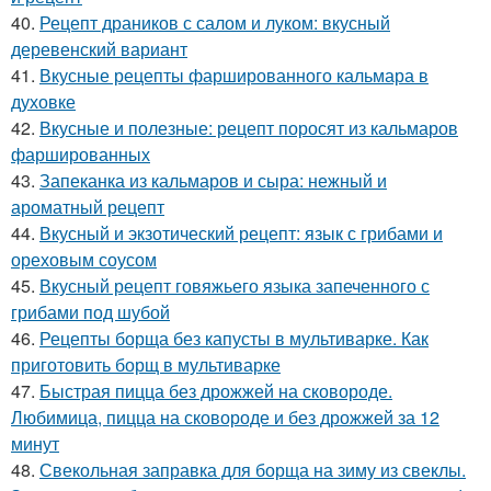
40.
Рецепт драников с салом и луком: вкусный
деревенский вариант
41.
Вкусные рецепты фаршированного кальмара в
духовке
42.
Вкусные и полезные: рецепт поросят из кальмаров
фаршированных
43.
Запеканка из кальмаров и сыра: нежный и
ароматный рецепт
44.
Вкусный и экзотический рецепт: язык с грибами и
ореховым соусом
45.
Вкусный рецепт говяжьего языка запеченного с
грибами под шубой
46.
Рецепты борща без капусты в мультиварке. Как
приготовить борщ в мультиварке
47.
Быстрая пицца без дрожжей на сковороде.
Любимица, пицца на сковороде и без дрожжей за 12
минут
48.
Свекольная заправка для борща на зиму из свеклы.