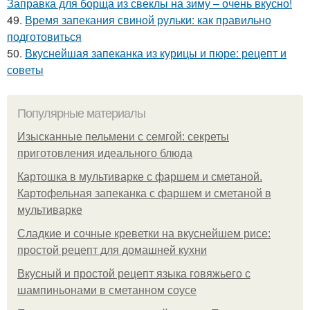
Заправка для борща из свеклы на зиму – очень вкусно!
49.
Время запекания свиной рульки: как правильно
подготовиться
50.
Вкуснейшая запеканка из курицы и пюре: рецепт и
советы
Популярные материалы
Изысканные пельмени с семгой: секреты
приготовления идеального блюда
Картошка в мультиварке с фаршем и сметаной.
Картофельная запеканка с фаршем и сметаной в
мультиварке
Сладкие и сочные креветки на вкуснейшем рисе:
простой рецепт для домашней кухни
Вкусный и простой рецепт языка говяжьего с
шампиньонами в сметанном соусе