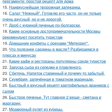
пергаменте: простой рецепт для дома
15.
Наивкуснейшая творожная запеканка.
16.
Салат "Нежный". Готовлю его часто, он не только
очень вкусный, но и не дорогой.
17.
Дроб с куриной печенью по-болгарски.
18.
Какие основные достопримечательности Москвы
рекомендуют посетить туристам
19.
Домашние конфеты с орехами "Метеорит".
20.
Что полезнее сардины в масле? Разбираемся в
плюсах и минусах
21.
Какие кафе и рестораны популярны среди туристов
22.
Закуска сыра из селедки и плавленого.
23.
Сбитень. Напиток старинный и почему-то забытый.
24.
Скумбрия, запечённая в томатном маринаде.
25.
Быстрый и вкусный рецепт картофельных драников с
салом
26.
Быстрое печенье. Тут главное 2 вещи - сметана и
маргарин.
27.
Мраморный рулет из курицы.