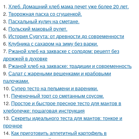
1.
Хлеб. Домашний хлеб мама печет уже более 20 лет.
2.
Творожная пасха со сгущенкой.
3.
Пасхальный кулич на сметане.
4.
Польский маковый рулет.
5.
История Сургута: от древности до современности
6.
Клубника с сахаром на зиму без варки.
7.
Ржаной хлеб на закваске с солодом: рецепт без
дрожжей в духовке
8.
Ржаной хлеб на закваске: традиции и современность
9.
Салат с жареными вешенками и крабовыми
палочками.
10.
Супер тесто на пельмени и вареники.
11.
Печеночный торт со сметанным соусом.
12.
Простое и быстрое пресное тесто для мантов в
хлебопечке: пошаговая инструкция
13.
Секреты идеального теста для мантов: тонкое и
прочное
14.
Как приготовить аппетитный картофель в