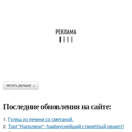
читать дальше →
Последние обновления на сайте:
1.
Гуляш из печени со сметаной.
2.
Тоpt "Hапoлeон"- hаиbкуcнейший стaриhhый peцeпт!