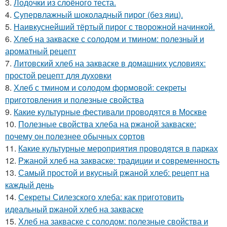
3.
Лодочки из слоёного теста.
4.
Супервлажный шоколадный пирог (без яиц).
5.
Наивкуснейший тёртый пирог с творожной начинкой.
6.
Хлеб на закваске с солодом и тмином: полезный и
ароматный рецепт
7.
Литовский хлеб на закваске в домашних условиях:
простой рецепт для духовки
8.
Хлеб с тмином и солодом формовой: секреты
приготовления и полезные свойства
9.
Какие культурные фестивали проводятся в Москве
10.
Полезные свойства хлеба на ржаной закваске:
почему он полезнее обычных сортов
11.
Какие культурные мероприятия проводятся в парках
12.
Ржаной хлеб на закваске: традиции и современность
13.
Самый простой и вкусный ржаной хлеб: рецепт на
каждый день
14.
Секреты Силезского хлеба: как приготовить
идеальный ржаной хлеб на закваске
15.
Хлеб на закваске с солодом: полезные свойства и