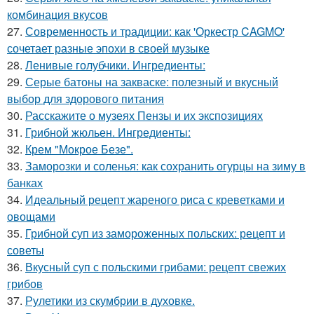
комбинация вкусов
27.
Современность и традиции: как 'Оркестр CAGMO'
сочетает разные эпохи в своей музыке
28.
Ленивые голубчики. Ингредиенты:
29.
Серые батоны на закваске: полезный и вкусный
выбор для здорового питания
30.
Расскажите о музеях Пензы и их экспозициях
31.
Грибной жюльен. Ингредиенты:
32.
Крем "Мокрое Безе".
33.
Заморозки и соленья: как сохранить огурцы на зиму в
банках
34.
Идеальный рецепт жареного риса с креветками и
овощами
35.
Грибной суп из замороженных польских: рецепт и
советы
36.
Вкусный суп с польскими грибами: рецепт свежих
грибов
37.
Рулетики из скумбрии в духовке.