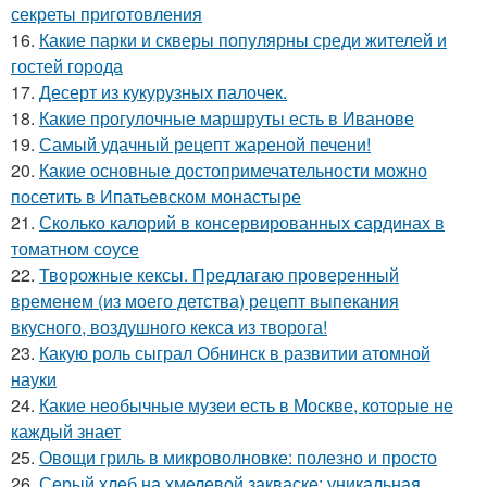
секреты приготовления
16.
Какие парки и скверы популярны среди жителей и
гостей города
17.
Десерт из кукурузных палочек.
18.
Какие прогулочные маршруты есть в Иванове
19.
Самый удачный рецепт жареной печени!
20.
Какие основные достопримечательности можно
посетить в Ипатьевском монастыре
21.
Сколько калорий в консервированных сардинах в
томатном соусе
22.
Творожные кексы. Предлагаю проверенный
временем (из моего детства) рецепт выпекания
вкусного, воздушного кекса из творога!
23.
Какую роль сыграл Обнинск в развитии атомной
науки
24.
Какие необычные музеи есть в Москве, которые не
каждый знает
25.
Овощи гриль в микроволновке: полезно и просто
26.
Серый хлеб на хмелевой закваске: уникальная