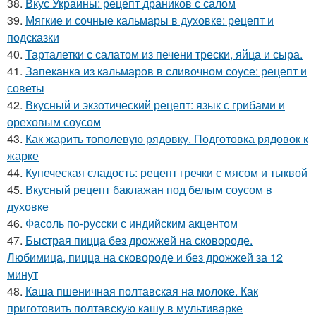
38.
Вкус Украины: рецепт драников с салом
39.
Мягкие и сочные кальмары в духовке: рецепт и
подсказки
40.
Тарталетки с салатом из печени трески, яйца и сыра.
41.
Запеканка из кальмаров в сливочном соусе: рецепт и
советы
42.
Вкусный и экзотический рецепт: язык с грибами и
ореховым соусом
43.
Как жарить тополевую рядовку. Подготовка рядовок к
жарке
44.
Купеческая сладость: рецепт гречки с мясом и тыквой
45.
Вкусный рецепт баклажан под белым соусом в
духовке
46.
Фасоль по-русски с индийским акцентом
47.
Быстрая пицца без дрожжей на сковороде.
Любимица, пицца на сковороде и без дрожжей за 12
минут
48.
Каша пшеничная полтавская на молоке. Как
приготовить полтавскую кашу в мультиварке