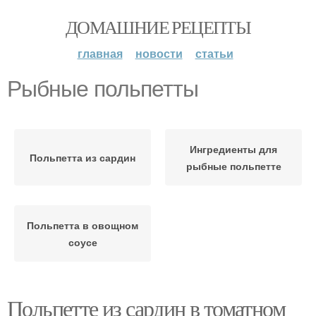
ДОМАШНИЕ РЕЦЕПТЫ
главная
новости
статьи
Рыбные польпетты
Ингредиенты для
Польпетта из сардин
рыбные польпетте
Польпетта в овощном
соусе
Польпетте из сардин в томатном