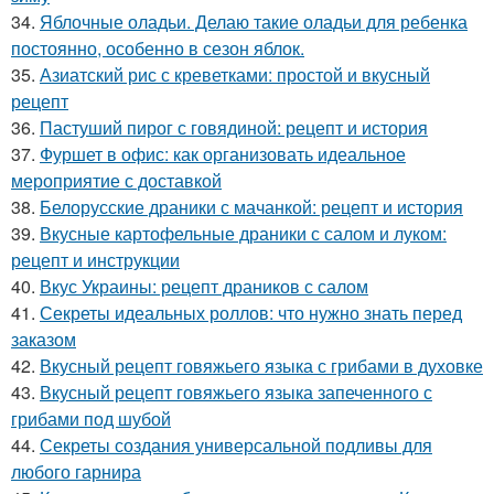
34.
Яблочные оладьи. Делаю такие оладьи для ребенка
постоянно, особенно в сезон яблок.
35.
Азиатский рис с креветками: простой и вкусный
рецепт
36.
Пастуший пирог с говядиной: рецепт и история
37.
Фуршет в офис: как организовать идеальное
мероприятие с доставкой
38.
Белорусские драники с мачанкой: рецепт и история
39.
Вкусные картофельные драники с салом и луком:
рецепт и инструкции
40.
Вкус Украины: рецепт драников с салом
41.
Секреты идеальных роллов: что нужно знать перед
заказом
42.
Вкусный рецепт говяжьего языка с грибами в духовке
43.
Вкусный рецепт говяжьего языка запеченного с
грибами под шубой
44.
Секреты создания универсальной подливы для
любого гарнира