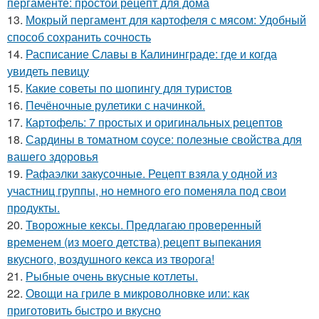
пергаменте: простой рецепт для дома
13.
Мокрый пергамент для картофеля с мясом: Удобный
способ сохранить сочность
14.
Расписание Славы в Калининграде: где и когда
увидеть певицу
15.
Какие советы по шопингу для туристов
16.
Печёночные рулетики с начинкой.
17.
Картофель: 7 простых и оригинальных рецептов
18.
Сардины в томатном соусе: полезные свойства для
вашего здоровья
19.
Рафаэлки закусочные. Рецепт взяла у одной из
участниц группы, но немного его поменяла под свои
продукты.
20.
Творожные кексы. Предлагаю проверенный
временем (из моего детства) рецепт выпекания
вкусного, воздушного кекса из творога!
21.
Рыбные очень вкусные котлеты.
22.
Овощи на гриле в микроволновке или: как
приготовить быстро и вкусно