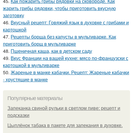
45.
Как пожарить грибы рядовки на сковороде. Как
жарить грибы рядовки, чтобы приготовить вкусную
заготовку
46.
Вкусный рецепт: Говяжий язык в духовке с грибами и
картошкой
47.
Рецепты борща без капусты в мультиварке. Как
приготовить борщ в мультиварке
48.
Пшеничная каша, как в детском саду
49.
Вкус Франции на вашей кухне: мясо по-французски с
картошкой в мультиварке
50.
Жареные в манке кабачки. Рецепт: Жареные кабачки
- хрустящие в манке
Популярные материалы
Запеканка свиной рульки в светлом пиве: рецепт и
подсказки
Цыплёнок табака в пакете для запекания в духовке.