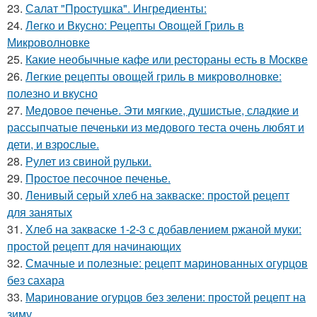
23.
Салат "Простушка". Ингредиенты:
24.
Легко и Вкусно: Рецепты Овощей Гриль в
Микроволновке
25.
Какие необычные кафе или рестораны есть в Москве
26.
Легкие рецепты овощей гриль в микроволновке:
полезно и вкусно
27.
Медовое печенье. Эти мягкие, душистые, сладкие и
рассыпчатые печеньки из медового теста очень любят и
дети, и взрослые.
28.
Рулет из свиной рульки.
29.
Простое песочное печенье.
30.
Ленивый серый хлеб на закваске: простой рецепт
для занятых
31.
Хлеб на закваске 1-2-3 с добавлением ржаной муки:
простой рецепт для начинающих
32.
Смачные и полезные: рецепт маринованных огурцов
без сахара
33.
Маринование огурцов без зелени: простой рецепт на
зиму