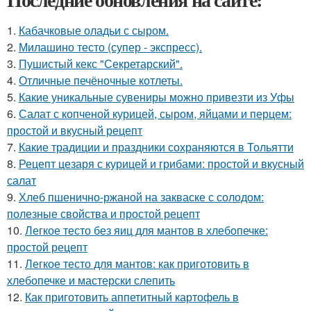
1.
Кабачковые оладьи с сыром.
2.
Милашино тесто (супер - экспресс).
3.
Пушистый кекс "Секретарский".
4.
Отличные печёночные котлеты.
5.
Какие уникальные сувениры можно привезти из Уфы
6.
Салат с копченой курицей, сыром, яйцами и перцем:
простой и вкусный рецепт
7.
Какие традиции и праздники сохраняются в Тольятти
8.
Рецепт цезаря с курицей и грибами: простой и вкусный
салат
9.
Хлеб пшенично-ржаной на закваске с солодом:
полезные свойства и простой рецепт
10.
Легкое тесто без яиц для мантов в хлебопечке:
простой рецепт
11.
Легкое тесто для мантов: как приготовить в
хлебопечке и мастерски слепить
12.
Как приготовить аппетитный картофель в