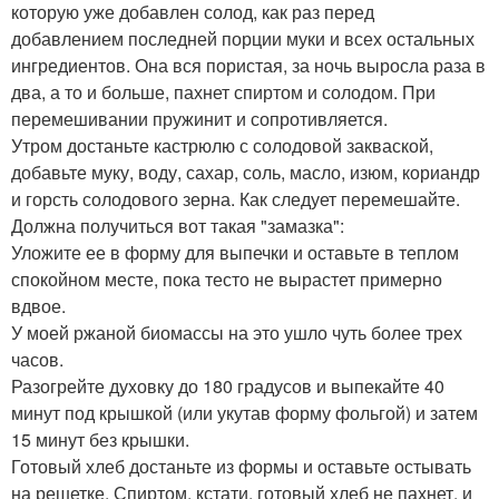
которую уже добавлен солод, как раз перед
добавлением последней порции муки и всех остальных
ингредиентов. Она вся пористая, за ночь выросла раза в
два, а то и больше, пахнет спиртом и солодом. При
перемешивании пружинит и сопротивляется.
Утром достаньте кастрюлю с солодовой закваской,
добавьте муку, воду, сахар, соль, масло, изюм, кориандр
и горсть солодового зерна. Как следует перемешайте.
Должна получиться вот такая "замазка":
Уложите ее в форму для выпечки и оставьте в теплом
спокойном месте, пока тесто не вырастет примерно
вдвое.
У моей ржаной биомассы на это ушло чуть более трех
часов.
Разогрейте духовку до 180 градусов и выпекайте 40
минут под крышкой (или укутав форму фольгой) и затем
15 минут без крышки.
Готовый хлеб достаньте из формы и оставьте остывать
на решетке. Спиртом, кстати, готовый хлеб не пахнет, и