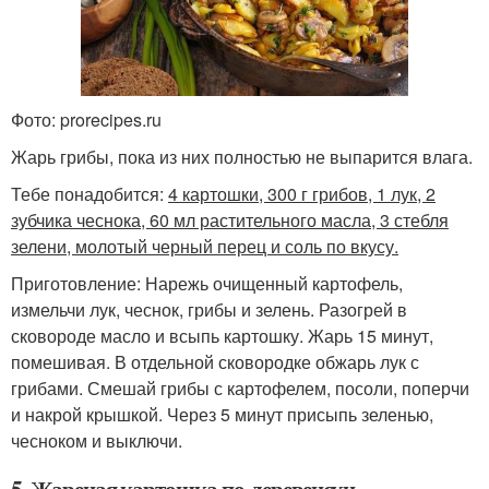
Фото: prorecipes.ru
Жарь грибы, пока из них полностью не выпарится влага.
Тебе понадобится:
4 картошки, 300 г грибов, 1 лук, 2
зубчика чеснока, 60 мл растительного масла, 3 стебля
зелени, молотый черный перец и соль по вкусу.
Приготовление: Нарежь очищенный картофель,
измельчи лук, чеснок, грибы и зелень. Разогрей в
сковороде масло и всыпь картошку. Жарь 15 минут,
помешивая. В отдельной сковородке обжарь лук с
грибами. Смешай грибы с картофелем, посоли, поперчи
и накрой крышкой. Через 5 минут присыпь зеленью,
чесноком и выключи.
5. Жареная картошка по-деревенски