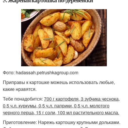
Фото: hadassah.petrushkagroup.com
Приправы к картошке можешь использовать любые,
какие нравятся.
Тебе понадобится:
700 г картофеля, 3 зубчика чеснока,
0,5 ч.л. куркумы, 0,5 ч.л. паприки, 0,5 ч.л. молотого
черного перца, 15 г соли, 100 мл растительного масла.
Приготовление: Нарежь картошку крупными дольками.