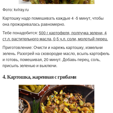
Фото: kvlray.ru
Картошку надо помешивать каждые 4 -5 минут, чтобы
она прожаривалась равномерно.
Тебе понадобится:
500 г картофеля, полпучка зелени, 4
ст.л. растительного масла, 0,5 ч.л. соли, молотый перец.
Приготовление: Очисти и нарежь картошку, измельчи
зелень. Разогрей на сковородке масло, всыпь картофель
и готовь, помешивая, 20 минут. Добавь перец, соль,
присыпь зеленью и выключи.
4. Картошка, жаренная с грибами