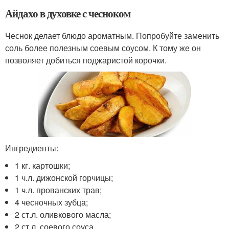
Айдахо в духовке с чесноком
Чеснок делает блюдо ароматным. Попробуйте заменить
соль более полезным соевым соусом. К тому же он
позволяет добиться поджаристой корочки.
Ингредиенты:
1 кг. картошки;
1 ч.л. дижонской горчицы;
1 ч.л. прованских трав;
4 чесночных зубца;
2 ст.л. оливкового масла;
2 ст.л. соевого соуса.