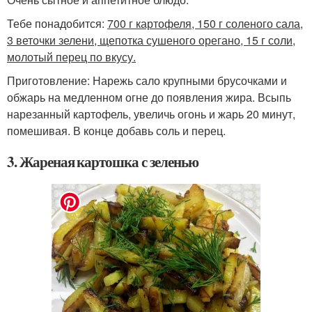
Тебе понадобится:
700 г картофеля, 150 г соленого сала,
3 веточки зелени, щепотка сушеного орегано, 15 г соли,
молотый перец по вкусу.
Приготовление: Нарежь сало крупными брусочками и
обжарь на медленном огне до появления жира. Всыпь
нарезанный картофель, увеличь огонь и жарь 20 минут,
помешивая. В конце добавь соль и перец.
3. Жареная картошка с зеленью