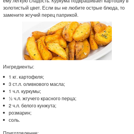
ему лёгкую сладость. Куркума подкрашивает картошку в
золотистый цвет. Если вы не любите острые блюда, то
замените жгучий перец паприкой.
Ингредиенты:
1 кг. картофеля;
3 ст.л. оливкового масла;
1 ч.л. куркумы;
½ ч.л. жгучего красного перца;
2 ч.л. белого кунжута;
розмарин;
соль.
Приготовление: