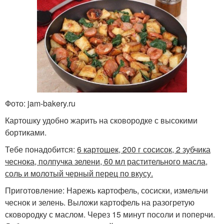
Фото: jam-bakery.ru
Картошку удобно жарить на сковородке с высокими
бортиками.
Тебе понадобится:
6 картошек, 200 г сосисок, 2 зубчика
чеснока, полпучка зелени, 60 мл растительного масла,
соль и молотый черный перец по вкусу.
Приготовление: Нарежь картофель, сосиски, измельчи
чеснок и зелень. Выложи картофель на разогретую
сковородку с маслом. Через 15 минут посоли и поперчи.