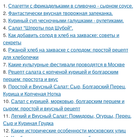
1.
Спагетти с фрикадельками в сливочно - сырном соусе.
2.
Фантастически вкусная творожная запеканка.
3.
Куриный суп чесночными галушками - рулетиками.
4.
Салат "Шпроты под Шубой".
5.
Как добавить солод в хлеб на закваске: советы и
секреты
6.
Ржаной хлеб на закваске с солодом: простой рецепт
для хлебопечки
7.
Какие культурные фестивали проводятся в Москве
8.
Рецепт салата с копченой курицей и болгарским
перцем: простота и вкус
9.
Простой и Вкусный Салат: Сыр, Болгарский Перец,
Курица и Копченая Нотка
10.
Салат с курицей, морковью, болгарским перцем и
сыром: простой и вкусный рецепт
11.
Легкий и Вкусный Салат: Помидоры, Огурцы, Перец,
Сыр и Куриная Грудка
12.
Какие исторические особенности московских улиц