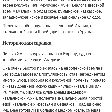
зерен кукурузы или кукурузной муки, аналог известной
всем мамалыги (молдавское, румынское, кавказское,
западно-украинское и казачье национальное блюдо).
Полента особо популярна в северной Италии, в
итальянской части Швейцарии, а также в Уругвае !
Историческая справка
Лишь в XVI в. кукуруза попала в Европу, куда ее
кораблями завезли из Америки.
Она очень быстро прижилась на европейской земле и
без труда завоевала популярность, став ингредиентом
многих блюд. Прообразом кукурузной поленты принято
считать древнеримскую кашу «пульс» (итал. Рuls или
Рulmentum). Являясь кулинарным шедевром
итальянской кухни, полента изначально была простой
едой итальянских крестьян и бедняков. Традиционно
кушанье готовили в большом медном котле, смешав