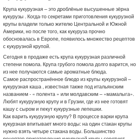
Крупа кукурузная – это дроблёные высушенные зёрна
кукурузы . Когда-то секретами приготовления кукурузной
крупы владели только жителю Центральной и Южной
Америки, но после того, как кукуруза прочно
обосновалась в Европе, появилось множество рецептов
с кукурузной крупой.
Сегодня в продаже есть крупа кукурузная различной
степени помола. Крупа грубого помола долго варится, но
из нее получаются самые ароматные блюда.
Самое распространённое блюдо из крупы кукурузной –
кукурузная каша , известная также под итальянским
названием - « полента » или молдавским – «мамалыга».
Любят кукурузную крупу и в Грузии, где из нее готовят
кашу с сыром и пекут кукурузные лепешки.
Как варить кукурузную крупу? В процессе варки крупа
кукурзная впитывает много воды: на один стакан крупы
нужно взять четыре стакана воды. Большинство
рецептов приготовления кукурузной крупы советуют