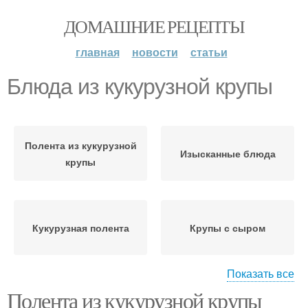
ДОМАШНИЕ РЕЦЕПТЫ
главная
новости
статьи
Блюда из кукурузной крупы
Полента из кукурузной
Изысканные блюда
крупы
Кукурузная полента
Крупы с сыром
Показать все
Полента из кукурузной крупы
Каша из кукурузной
полента из кукурузной