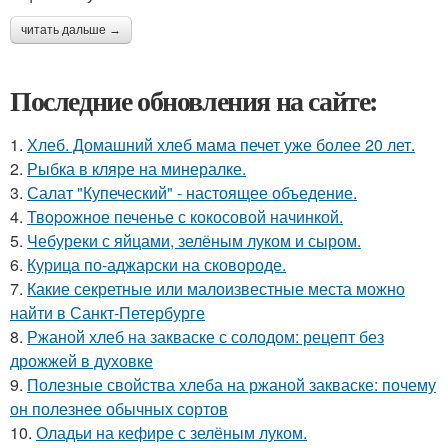
читать дальше →
Последние обновления на сайте:
1.
Хлеб. Домашний хлеб мама печет уже более 20 лет.
2.
Рыбка в кляре на минералке.
3.
Салат "Купеческий" - настоящее объедение.
4.
Твopoжное печенье с кокосовой начинкой.
5.
Чебуреки с яйцами, зелёным луком и сыром.
6.
Курица по-аджарски на сковороде.
7.
Какие секретные или малоизвестные места можно
найти в Санкт-Петербурге
8.
Ржаной хлеб на закваске с солодом: рецепт без
дрожжей в духовке
9.
Полезные свойства хлеба на ржаной закваске: почему
он полезнее обычных сортов
10.
Оладьи на кефире с зелёным луком.