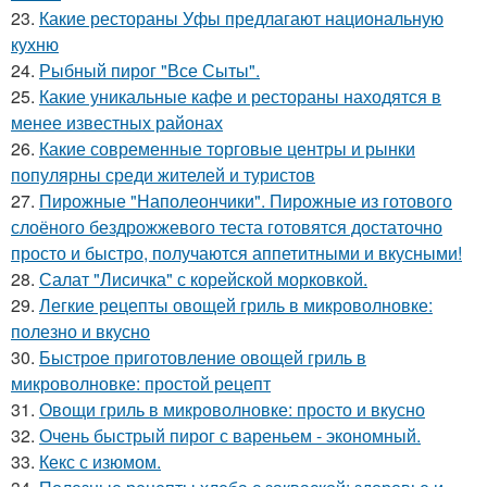
23.
Какие рестораны Уфы предлагают национальную
кухню
24.
Рыбный пирог "Все Сыты".
25.
Какие уникальные кафе и рестораны находятся в
менее известных районах
26.
Какие современные торговые центры и рынки
популярны среди жителей и туристов
27.
Пирожные "Наполеончики". Пирожные из готового
слоёного бездрожжевого теста готовятся достаточно
просто и быстро, получаются аппетитными и вкусными!
28.
Салат "Лисичка" с корейской морковкой.
29.
Легкие рецепты овощей гриль в микроволновке:
полезно и вкусно
30.
Быстрое приготовление овощей гриль в
микроволновке: простой рецепт
31.
Овощи гриль в микроволновке: просто и вкусно
32.
Очень быстрый пирог с вареньем - экономный.
33.
Кекс с изюмом.