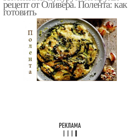
рецепт от Оливера. Полента: как
крупы
крупы
готовить