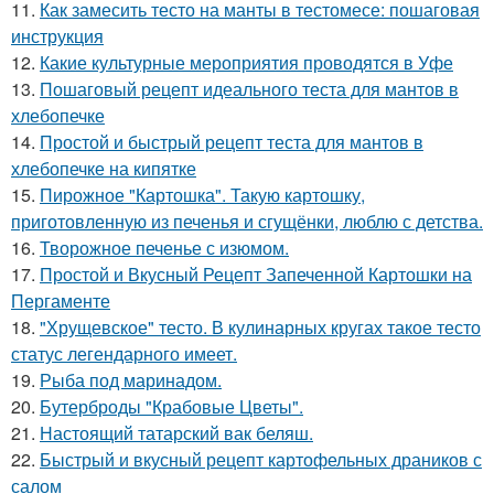
11.
Как замесить тесто на манты в тестомесе: пошаговая
инструкция
12.
Какие культурные мероприятия проводятся в Уфе
13.
Пошаговый рецепт идеального теста для мантов в
хлебопечке
14.
Простой и быстрый рецепт теста для мантов в
хлебопечке на кипятке
15.
Пирожное "Картошка". Такую картошку,
приготовленную из печенья и сгущёнки, люблю с детства.
16.
Творожное печенье с изюмом.
17.
Простой и Вкусный Рецепт Запеченной Картошки на
Пергаменте
18.
"Хрущевское" тесто. В кулинарных кругах такое тесто
статус легендарного имеет.
19.
Рыба под маринадом.
20.
Бутерброды "Крабовые Цветы".
21.
Настоящий татарский вак беляш.
22.
Быстрый и вкусный рецепт картофельных драников с
салом