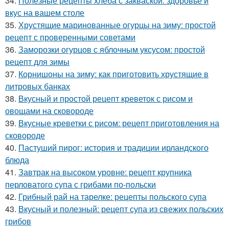
34.
Полезные рецепты хлеба с закваской: здоровье и
вкус на вашем столе
35.
Хрустящие маринованные огурцы на зиму: простой
рецепт с проверенными советами
36.
Заморозки огурцов с яблочным уксусом: простой
рецепт для зимы
37.
Корнишоны на зиму: как приготовить хрустящие в
литровых банках
38.
Вкусный и простой рецепт креветок с рисом и
овощами на сковороде
39.
Вкусные креветки с рисом: рецепт приготовления на
сковороде
40.
Пастуший пирог: история и традиции ирландского
блюда
41.
Завтрак на высоком уровне: рецепт крупника
перловатого супа с грибами по-польски
42.
Грибный рай на тарелке: рецепты польского супа
43.
Вкусный и полезный: рецепт супа из свежих польских
грибов