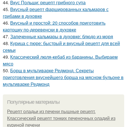
44.
Вкус Польши: рецепт грибного супа
45.
Вкусный рецепт фаршированных кальмаров с
грибами в духовке
46.
Вкусный и простой: 20 способов приготовить
картошку по-деревенски в духовке
47.
Запеченные кальмары в духовке: блюдо из моря
48.
Курица с пюре: быстрый и вкусный рецепт для всей
семьи
49.
Классический люля-кебаб из баранины. Выбираем
мясо
50.
Борщ в мультиварке Редмонд. Секреты
приготовления вкуснейшего борща на мясном бульоне в
мультиварке Редмонд
Популярные материалы
Рецепт оладьи из печени пышные рецепт.
Классический рецепт тонких печеночных оладий из
куриной печени