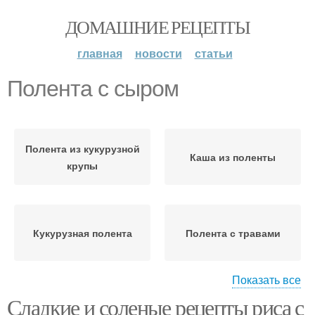
ДОМАШНИЕ РЕЦЕПТЫ
главная
новости
статьи
Полента с сыром
Полента из кукурузной
Каша из поленты
крупы
Кукурузная полента
Полента с травами
Показать все
Сладкие и соленые рецепты риса с
Крупы с сыром
Итальянская полента