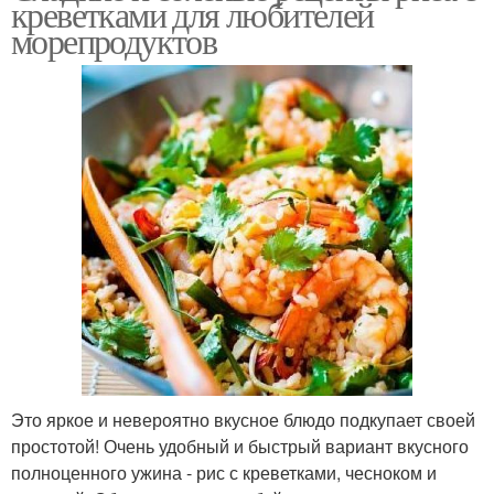
креветками для любителей
морепродуктов
Полента на завтрак
Полента на молоке
Полента для завтрака
Рецепт с сыром
Полента от эктора
Это яркое и невероятно вкусное блюдо подкупает своей
простотой! Очень удобный и быстрый вариант вкусного
полноценного ужина - рис с креветками, чесноком и