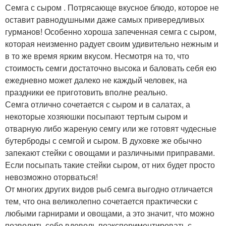
Семга с сыром . Потрясающе вкусное блюдо, которое не
оставит равнодушными даже самых привередливых
гурманов! Особенно хороша запеченная семга с сыром,
которая неизменно радует своим удивительно нежным и
в то же время ярким вкусом. Несмотря на то, что
стоимость семги достаточно высока и баловать себя ею
ежедневно может далеко не каждый человек, на
праздники ее приготовить вполне реально.
Семга отлично сочетается с сыром и в салатах, а
некоторые хозяюшки посыпают тертым сыром и
отварную либо жареную семгу или же готовят чудесные
бутерброды с семгой и сыром. В духовке же обычно
запекают стейки с овощами и различными приправами.
Если посыпать такие стейки сыром, от них будет просто
невозможно оторваться!
От многих других видов рыб семга выгодно отличается
тем, что она великолепно сочетается практически с
любыми гарнирами и овощами, а это значит, что можно
позволить себе вдоволь поэкспериментировать с