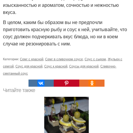
изысканностью и ароматом, сочностью и нежностью
вкуса.
В целом, каким бы образом вы не предпочли
приготовить красную рыбу и соус к ней, учитывайте, что
соус должен подчеркивать вкус блюда, но ни в коем
случае не резонировать с ним.
Категории:
Семг с красной
,
Семг в сливочном соусе
,
Соус с сыром
,
Жульен с
семгой
,
Соус для красной
,
Соус к красной
,
Соусы для красной
,
Сливочно-
сметанный соус
Читайте также