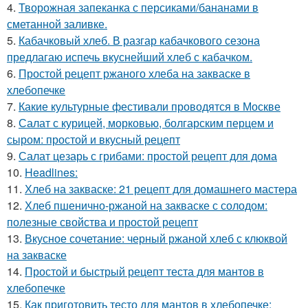
4.
Творожная запеканка с персиками/бананами в
сметанной заливке.
5.
Кабачковый хлеб. В разгар кабачкового сезона
предлагаю испечь вкуснейший хлеб с кабачком.
6.
Простой рецепт ржаного хлеба на закваске в
хлебопечке
7.
Какие культурные фестивали проводятся в Москве
8.
Салат с курицей, морковью, болгарским перцем и
сыром: простой и вкусный рецепт
9.
Салат цезарь с грибами: простой рецепт для дома
10.
Headlines:
11.
Хлеб на закваске: 21 рецепт для домашнего мастера
12.
Хлеб пшенично-ржаной на закваске с солодом:
полезные свойства и простой рецепт
13.
Вкусное сочетание: черный ржаной хлеб с клюквой
на закваске
14.
Простой и быстрый рецепт теста для мантов в
хлебопечке
15.
Как приготовить тесто для мантов в хлебопечке: