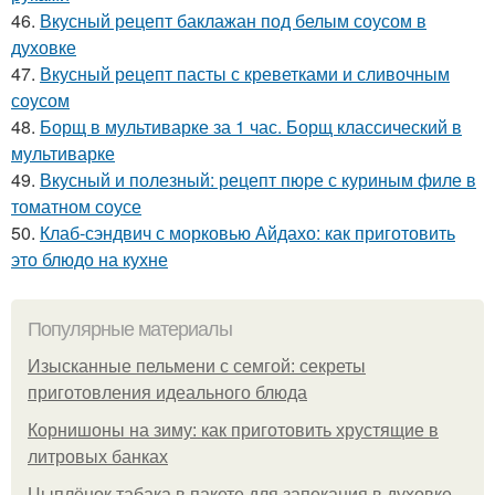
46.
Вкусный рецепт баклажан под белым соусом в
духовке
47.
Вкусный рецепт пасты с креветками и сливочным
соусом
48.
Борщ в мультиварке за 1 час. Борщ классический в
мультиварке
49.
Вкусный и полезный: рецепт пюре с куриным филе в
томатном соусе
50.
Клаб-сэндвич с морковью Айдахо: как приготовить
это блюдо на кухне
Популярные материалы
Изысканные пельмени с семгой: секреты
приготовления идеального блюда
Корнишоны на зиму: как приготовить хрустящие в
литровых банках
Цыплёнок табака в пакете для запекания в духовке.