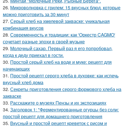
25.
Минтай "Молочные Реки, Рыбные Берега".
26.
Микроволновка с грилем: 15 вкусных блюд, которые
можно приготовить за 30 минут
27.
Серый хлеб на хмелевой закваске: уникальная
комбинация вкусов
28.
Современность и традиции: как 'Оркестр CAGMO'
сочетает разные эпохи в своей музыке
29.
Молочный сахар. Первый раз я его попробовал,
когда к деду приехал в гости.
30.
Простой серый хлеб на воде и муке: рецепт для
начинающих
31.
Простой рецепт серого хлеба в духовке: как испечь
вкусный хлеб дома
32.
Секреты приготовления серого формового хлеба на
закваске
33.
Расскажите о музеях Пензы и их экспозициях
34.
Заголовок 1: "Ферментированные огурцы без соли:
простой рецепт для домашнего приготовления
35.
Вкусный и простой рецепт креветок с рисом и