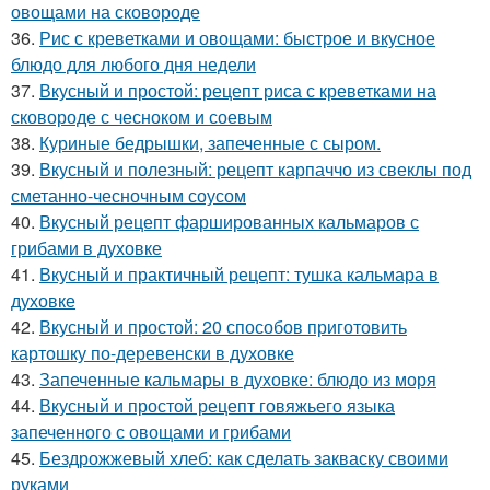
овощами на сковороде
36.
Рис с креветками и овощами: быстрое и вкусное
блюдо для любого дня недели
37.
Вкусный и простой: рецепт риса с креветками на
сковороде с чесноком и соевым
38.
Куриные бедрышки, запеченные с сыром.
39.
Вкусный и полезный: рецепт карпаччо из свеклы под
сметанно-чесночным соусом
40.
Вкусный рецепт фаршированных кальмаров с
грибами в духовке
41.
Вкусный и практичный рецепт: тушка кальмара в
духовке
42.
Вкусный и простой: 20 способов приготовить
картошку по-деревенски в духовке
43.
Запеченные кальмары в духовке: блюдо из моря
44.
Вкусный и простой рецепт говяжьего языка
запеченного с овощами и грибами
45.
Бездрожжевый хлеб: как сделать закваску своими
руками