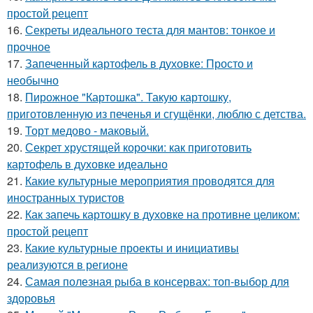
простой рецепт
16.
Секреты идеального теста для мантов: тонкое и
прочное
17.
Запеченный картофель в духовке: Просто и
необычно
18.
Пирожное "Картошка". Такую картошку,
приготовленную из печенья и сгущёнки, люблю с детства.
19.
Торт медово - маковый.
20.
Секрет хрустящей корочки: как приготовить
картофель в духовке идеально
21.
Какие культурные мероприятия проводятся для
иностранных туристов
22.
Как запечь картошку в духовке на противне целиком:
простой рецепт
23.
Какие культурные проекты и инициативы
реализуются в регионе
24.
Самая полезная рыба в консервах: топ-выбор для
здоровья