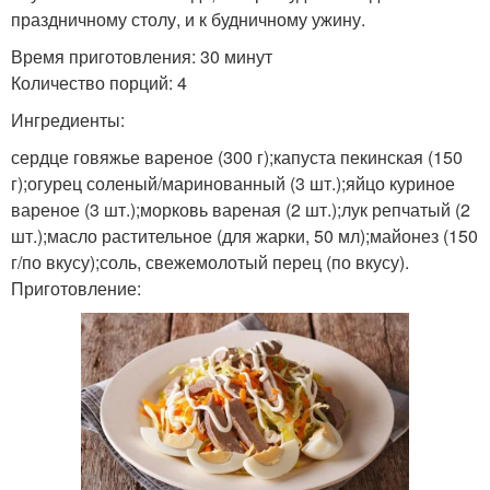
праздничному столу, и к будничному ужину.
Время приготовления: 30 минут
салат из говяжьего
Сердца с омлетом
Количество порций: 4
сердца
Ингредиенты:
сердце говяжье вареное (300 г);капуста пекинская (150
Салат с бараньим
Салат из бараньего
г);огурец соленый/маринованный (3 шт.);яйцо куриное
сердцем
сердца
вареное (3 шт.);морковь вареная (2 шт.);лук репчатый (2
шт.);масло растительное (для жарки, 50 мл);майонез (150
г/по вкусу);соль, свежемолотый перец (по вкусу).
Приготовление:
Закуска из свиного
Сердца с сыром
сердца
Капусты со свиным
Салат с свиным
сердцем
сердцем