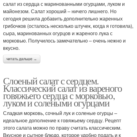
салат из сердца с маринованными огурцами, луком и
майонезом. Салат хороший – ничего лишнего. Но
сегодня решила добавить дополнительно жаренных
Салаты из говяжьего
Сердце для салата
грибочков (осталось несколько штучек, когда я готовила),
сердца
сыра, маринованных огурцов и жареного лука с
морковью. Получилось замечательно – очень нежно и
вкусно.
Салат из говяжьего
Сердца с солеными
читать дальше →
сердца
огурцами
Слоеный салат с сердцем.
Классический салат из вареного
Сердца с соленым
Сердце по пошаговому
говяжьего сердца с морковью,
огурцом
рецепту
луком и солеными огурцами
Сладкая морковь, сочный лук и соленые огурцы –
идеальное дополнение к говяжьему сердцу. Рецепт
Сердца с яйцом
Сердца с яйцами
этого салата можно по праву считать классическим.
Вкусное и сытное блюдо, которое удобно подать и к