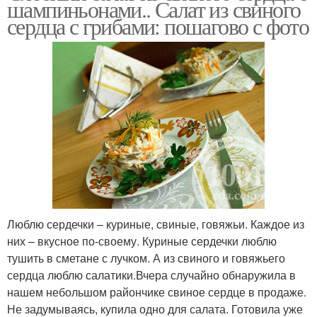
шампиньонами.. Салат из свиного
сердца с грибами: пошагово с фото
Салаты из свиного
Свиные сердца
сердца
Зеленые горошки
Сердца с фасолью
Салат со свиным
Сердца с морковью
Люблю сердечки – куриные, свиные, говяжьи. Каждое из
сердцем
них – вкусное по-своему. Куриные сердечки люблю
тушить в сметане с лучком. А из свиного и говяжьего
сердца люблю салатики.Вчера случайно обнаружила в
Салат с отварным
нашем небольшом райончике свиное сердце в продаже.
Салат с сердца
сердцем
Не задумываясь, купила одно для салата. Готовила уже