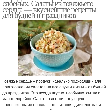
слоеных. Салаты из говяжьего
сердцем
сердца — вкуснейшие рецепты
для будней и праздников
Сердца со свежими
салат из говяжьего
огурцами
сердца
Салат с сердцем
Сердца с морковью
Салаты из свиного
Салат с сердца
сердца
Говяжье сердце – продукт, идеально подходящий для
приготовления салатов на все случаи жизни – от будней
до праздников. Это всегда вкусно, необычно, сытно и
малокалорийно. Салат по достоинству оценен
Салат из свиного
Свиные сердца
приверженцами правильного питания, диетологами и
сердца