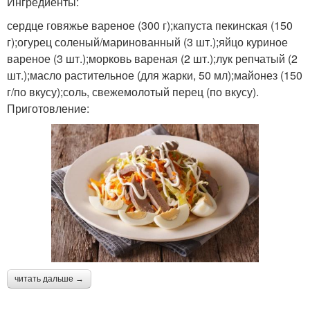
Ингредиенты:
сердце говяжье вареное (300 г);капуста пекинская (150
г);огурец соленый/маринованный (3 шт.);яйцо куриное
Свиное сердце
Сердца с фасолью
вареное (3 шт.);морковь вареная (2 шт.);лук репчатый (2
шт.);масло растительное (для жарки, 50 мл);майонез (150
г/по вкусу);соль, свежемолотый перец (по вкусу).
Приготовление:
Сердце по пошаговому
Сердца с яйцами
рецепту
Закуска из свиного
Сердца с омлетом
сердца
Свежий огурец
читать дальше →