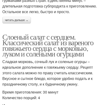
гурманами разных стран. Единственны минус –
длительная подготовка субпродукта к приготовлению.
Остальное все легко, быстро и просто.
Соленые огурцовы
Салат из сердца
читать дальше →
Слоеный салат с сердцем.
Классический салат из вареного
Салат со свиным
Салат с отварным
говяжьего сердца с морковью,
сердцем
сердцем
луком и солеными огурцами
Сладкая морковь, сочный лук и соленые огурцы –
идеальное дополнение к говяжьему сердцу. Рецепт
Сердца с горошком
Рецепты с огурцами
этого салата можно по праву считать классическим.
Вкусное и сытное блюдо, которое удобно подать и к
праздничному столу, и к будничному ужину.
Время приготовления: 30 минут
Сердца с соленым
Хе из свиного сердца
Количество порций: 4
огурцом