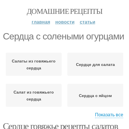
ДОМАШНИЕ РЕЦЕПТЫ
главная
новости
статьи
Сердца с солеными огурцами
Салаты из говяжьего
Сердце для салата
сердца
Салат из говяжьего
Сердца с яйцом
сердца
Показать все
Сердце говяжье рецепты салатов
Салат с говяжьим
Соленые огурцы