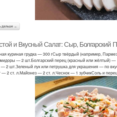
ь дальше →
стой и Вкусный Салат: Сыр, Болгарский П
ная куриная грудка — 300 гСыр твёрдый (например, Парме
мидоры — 2 шт.Болгарский перец (красный или жёлтый) — 1
 — 2 шт.Зеленый лук или петрушка для украшения — по вк
т — 2 ст. л.Майонез — 2 ст. л.Чеснок — 1 зубчикСоль и пере