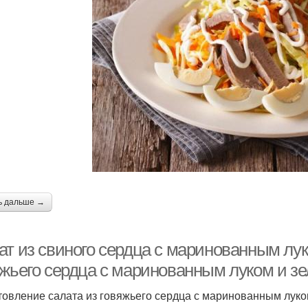
алат из говяжьего
сердца
ь дальше →
ат из свиного сердца с маринованным лук
яжьего сердца с маринованным луком и з
товление салата из говяжьего сердца с маринованным луко