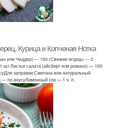
ерец, Курица и Копченая Нотка
зан или Чеддер) — 100 гСвежие огурцы — 2
 шт.Листья салата (айсберг или романо) — 100
усуДля заправки:Сметана или натуральный
ц — по вкусуЛимонный сок — 1 ч. л.