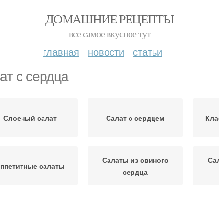
ДОМАШНИЕ РЕЦЕПТЫ
все самое вкусное тут
главная
новости
статьи
ат с сердца
Слоеный салат
Салат с сердцем
Кла
Салаты из свиного
Са
ппетитные салаты
сердца
Салат из свиного
Салат из болгарского
Сал