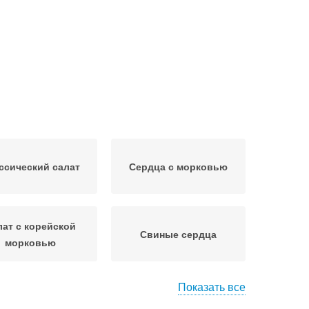
ссический салат
Сердца с морковью
лат с корейской
Свиные сердца
морковью
Показать все
ат из картофеля
Пикантный салат