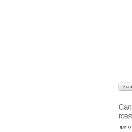
с
читат
Сал
гов
приго