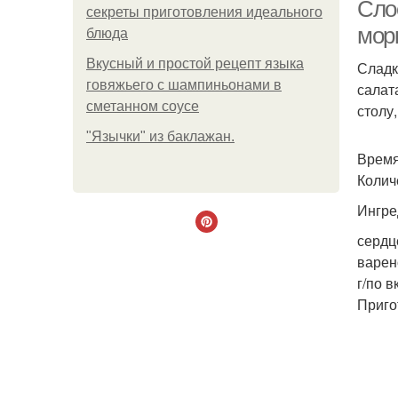
Слое
секреты приготовления идеального
мор
блюда
Вкусный и простой рецепт языка
Сладк
Са
говяжьего с шампиньонами в
салат
сметанном соусе
столу,
"Язычки" из баклажан.
Время
Колич
Ингре
сердц
С
варено
г/по в
Приго