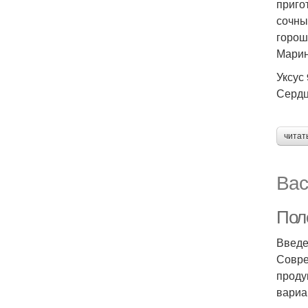
приго
сочны
горош
Марин
Уксус
Сердц
читат
Вас
Пол
Введ
Совре
проду
вариа