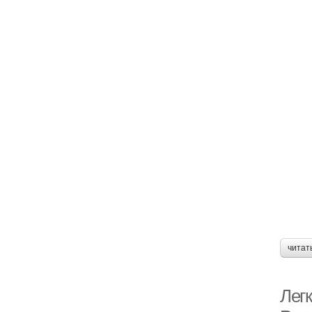
читат
Лег