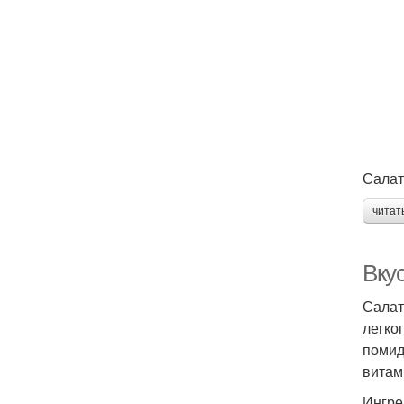
Салат
читат
Вку
Салат
легко
помид
витам
Ингре