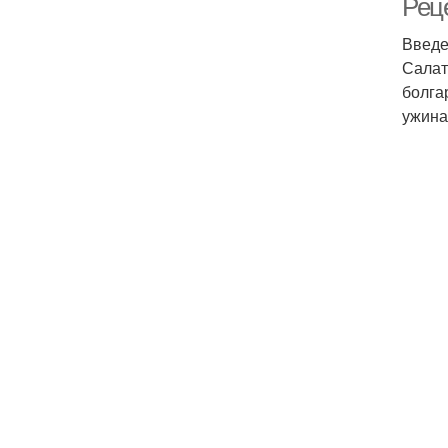
Рец
Введ
Салат
болга
ужина