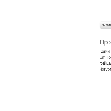
читат
Про
Копче
шт.По
гЯйца
йогур