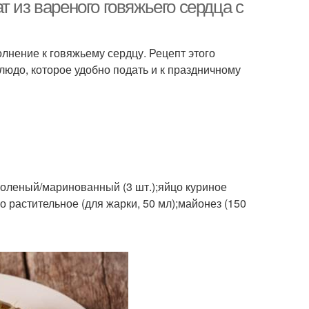
 из вареного говяжьего сердца с
лнение к говяжьему сердцу. Рецепт этого
лат с куриными
Салат со свиным
людо, которое удобно подать и к праздничному
сердечками
сердцем
Салат из говяжьего
дце для салата
сердца
 соленый/маринованный (3 шт.);яйцо куриное
Сердца с соленым
дца с горошком
ло растительное (для жарки, 50 мл);майонез (150
огурцом
рдца с яйцами
Сердца с омлетом