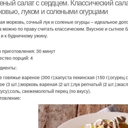
сердца
перца
ный салат с сердцем. Классический салат
ковью, луком и солеными огурцами
ая морковь, сочный лук и соленые огурцы – идеальное допо
Са
лат с острым перцем
Салат из сердца
а можно по праву считать классическим. Вкусное и сытное б
 и к будничному ужину.
Салат с отварным
Салаты из говяжьего
 приготовления: 30 минут
Сер
сердцем
сердца
ество порций: 4
диенты:
е говяжье вареное (300 г);капуста пекинская (150 г);огурец
ердца с солеными
Вкусный салат
Сер
е (3 шт.);морковь вареная (2 шт.);лук репчатый (2 шт.);мас
огурцами
кусу);соль, свежемолотый перец (по вкусу).
товление:
Корейский салат
Салат с грибами
Се