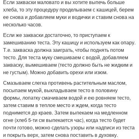
Если закваски маловато и вы хотите выпечь больше
хлеба, то эту процедуру проделываем с кашицей, берем
ее снова и добавляем муки и водички и ставим снова на
несколько часов.
Если же закваски достаточно, то приступаем к
замешиванию теста. Эту кашицу и используем как опару.
Т.е. закваска должна заиграть, чтобы поднять потом
тесто. Для теста муку смешиваем с водой, добавляем
закваску, вымешиваем (тесто должно быть не жидким и
не густым). Можно добавить орехи или изюм.
Смазываем слегка противень растительным маслом,
посыпаем мукой, выкладываем тесто в половину
формы, лопатку смачиваем водой и ею ровняем тесто,
затем ставим в теплое место и ждем, когда тесто
поднимется до краев. Затем выпекаем на медленном
огне (хлеб 5-ти см выпекается час), когда тесто будет
почти готово, можно сделать узоры или надписи из теста
и покрыть верх, затем снова поставить в духовку.